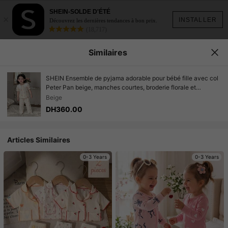
SHEIN-SOLDE D'ÉTÉ
×
INSTALLER
Découvrez les dernières tendances à bon prix.
(18,717)
Similaires
SHEIN Ensemble de pyjama adorable pour bébé fille avec col
Peter Pan beige, manches courtes, broderie florale et
pantalon long, bébé fille
Beige
DH360.00
Articles Similaires
0-3 Years
0-3 Years