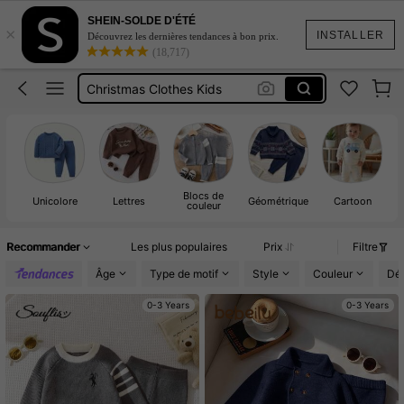
Pantalon Tricoter
SHEIN-SOLDE D'ÉTÉ
×
Bébé Garçon
INSTALLER
Découvrez les dernières tendances à bon prix.
(18,717)
Christmas Clothes Kids
Sheet Mask
Bebeilu
Pantalon Tricoter
Bébé Garçon
Blocs de
Unicolore
Lettres
Géométrique
Cartoon
couleur
Recommander
Les plus populaires
Prix
Filtre
Âge
Type de motif
Style
Couleur
Dét
0-3 Years
0-3 Years