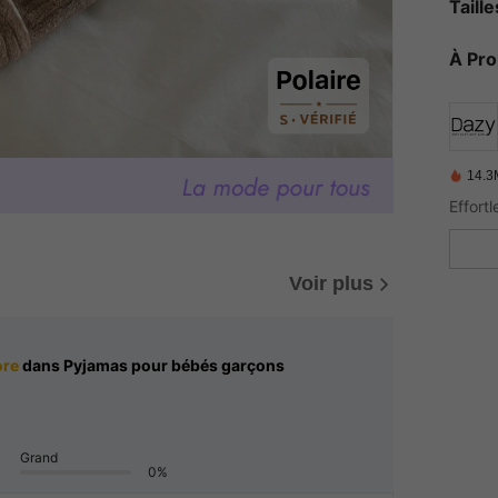
Taill
À Pr
14.3
Voir plus
ore
dans Pyjamas pour bébés garçons
Grand
0%