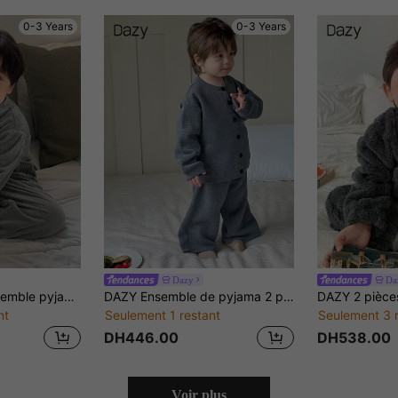
0-3 Years
0-3 Years
Dazy
Da
DAZY 2 pièces Ensemble pyjama pour bébé garçon, couleur unie, confortable, style coréen, cardigan à manches longues et pantalon décontracté, automne, hiver, tout-petit
DAZY Ensemble de pyjama 2 pièces pour tout-petits garçons, Top à manches longues de couleur unie confortable et pantalon ample
nt
Seulement 1 restant
Seulement 3 
DH446.00
DH538.00
Voir plus