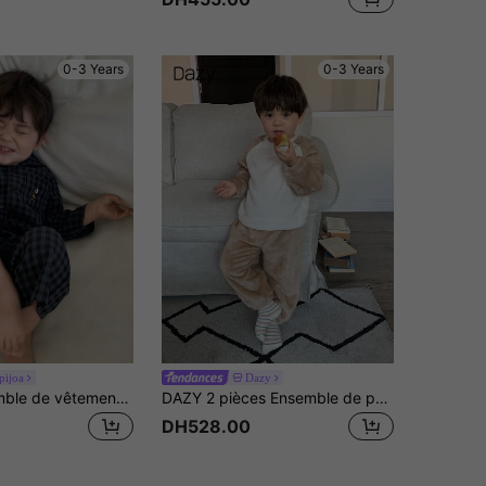
0-3 Years
0-3 Years
pijoa
Dazy
Hapijoa Ensemble de vêtements de maison pour bébé garçon, t-shirt casual à col rond de couleur unie et pantalon casual rayé. Vêtements d'automne pour tout-petits
DAZY 2 pièces Ensemble de pyjama pour tout-petits garçons avec Top à manches raglan style coréen col rond et pantalon ample décontracté confortable
DH528.00