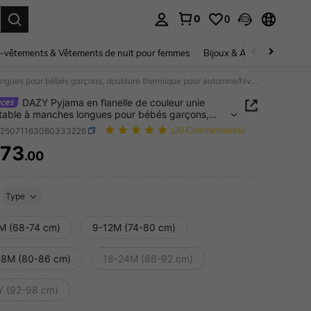
0
0
ouver. Press Enter to select.
-vêtements & Vêtements de nuit pour femmes
Bijoux & Accessoires pou
DAZY Pyjama en flanelle de couleur unie confortable à manches longues pour bébés garçons, doublure thermique pour automne/hiver, pour tout-petits
DAZY Pyjama en flanelle de couleur unie
table à manches longues pour bébés garçons,
re thermique pour automne/hiver, pour tout-petits
a25071163060333226
(20 Commentaires)
73
.00
ICE AND AVAILABILITY
Type
M (68-74 cm)
9-12M (74-80 cm)
18M (80-86 cm)
18-24M (86-92 cm)
Y (92-98 cm)