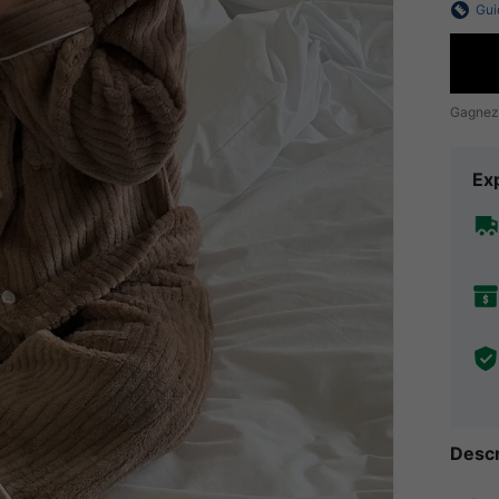
Gui
Gagnez
Exp
Descr