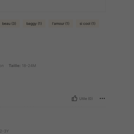
beau (3)
baggy (1)
l'amour (1)
si cool (1)
 18-24M
on
Taille:
18-24M
Utile (0)
2-3Y