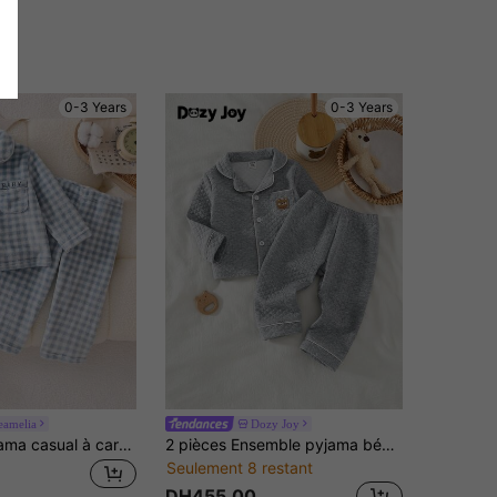
0-3 Years
0-3 Years
eamelia
Dozy Joy
Ensemble pyjama casual à carreaux avec Top à manches longues et pantalon pour tout-petits garçons
2 pièces Ensemble pyjama bébé garçon avec cardigan à col matelassé et ours brodés et pantalon, adapté pour l'automne/l'hiver
Seulement 8 restant
DH455.00