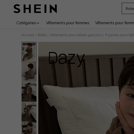
Rob
Use up 
Catégories
Vêtements pour femmes
Vêtements pour femme
Accueil
Bébé
Vêtements pour bébés garçons
Pyjamas pour bé
/
/
/