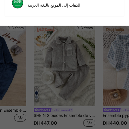
الذهاب إلى الموقع باللغة العربية
0-3 Years
0-3 Years
5
SHEIN Bébé Garçon Ensemble De Pyjama Éléphant À Broderie Passepoil Contrasté
Lullasweet
Dr
SHEIN 2 pièces Ensemble de vêtements de détente confortables, Top à manches longues en flanelle polaire et pantalon pour bébés garçons, gris
DH447.00
DH440.00