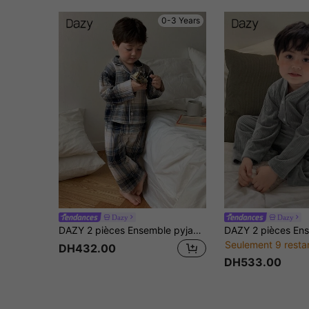
0-3 Years
Dazy
Dazy
DAZY 2 pièces Ensemble pyjama garçon tout-petit avec chemise à manches longues à carreaux et pantalon ample
Seulement 9 resta
DH432.00
DH533.00