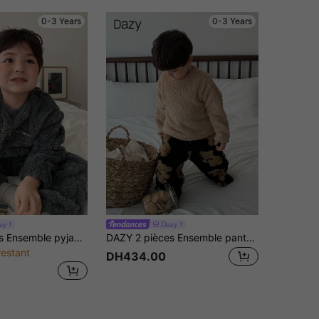
0-3 Years
0-3 Years
zy
Dazy
DAZY 2 pièces Ensemble pyjama pour bébé garçon, Top décontracté à col rond confortable et pantalon ample, doublure thermique pour l'automne et l'hiver, pour tout-petits
DAZY 2 pièces Ensemble pantalon décontracté à manches longues et col rond de couleur unie pour tout-petits garçons, tenue d'intérieur, automne/hiver
restant
DH434.00