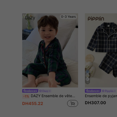
0-3 Years
12
Dazy
Pipplin
DAZY Ensemble de vêtements d'intérieur pour bébé garçon, t-shirt décontracté à col rond unicolore et pantalon ample rayé, automne, hiver, tout-petit
-1%
DH307.00
DH455.22