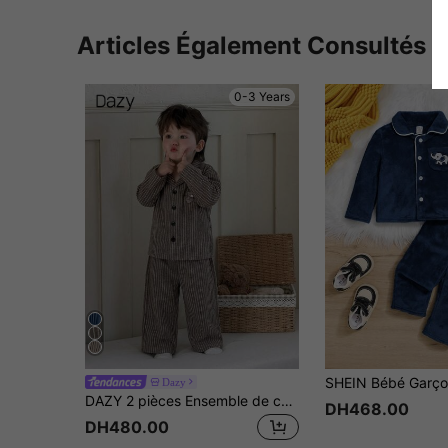
Articles Également Consultés
0-3 Years
Dazy
DAZY 2 pièces Ensemble de chemise rayée décontractée et pantalon pour tout-petits garçons
DH468.00
DH480.00