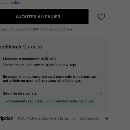
de des tailles
AJOUTER AU PANIER
 jusqu'à
82
points SHEIN calculés à la caisse.
édition à
Morocco
Livraison à seulement DH51.00
Estimation de livraison:
le 30 août et le 4 sept.
En raison d'une promotion ou d'une vente de démarque,
cet article ne peut ni être retourné ni échangé.
Sécurité des achats
Paiements sécurisés
Protection de la vie privée
iption
KDOMO,Revers,Lavage à la main ou nettoyage à sec professionnel
4.91
36K
6.6M