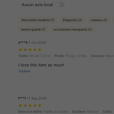
Aucun avis local
étanchéité modérée (1)
Élégant(e) (2)
cadeaux (1)
bonne qualité (1)
accessoires manquants (1)
a***3
5 Oct,2025
Taille: 60 cm / 24 in, Poids: 15 kg / 33 lbs, Couleur: Marron, Taille:
Taille:
60 cm / 24 in
Poids:
15 kg / 33 lbs
Couleur:
Marr
I love this item so much
Traduire
l***1
17 Sep,2025
Bien à la taille: Fidèle à la taille, Couleur: Marron, Taille: 2-3Y
Bien à la taille:
Fidèle à la taille
Couleur:
Marron
Taille: