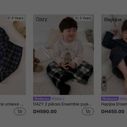
0-3 Years
0-3 Years
6
Dazy
Ha
Ensemble de pyjama unisexe pour bébé garçon/fille 2 pièces, automne/hiver, décontracté et mignon, bleu marine à carreaux, ensemble de détente, convient pour le à la maison, le sommeil et les sorties quotidiennes
DAZY 2 pièces Ensemble pyjama pour bébé garçon avec top col rond brodé d'ours de dessin animé & lettres et pantalon à carreaux, automne, hiver, tout-petit
DH590.00
DH455.00