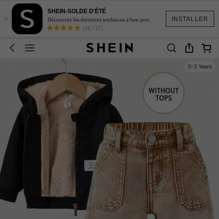
SHEIN-SOLDE D'ÉTÉ
×
INSTALLER
Découvrez les dernières tendances à bon prix.
(18,717)
0-3 Years