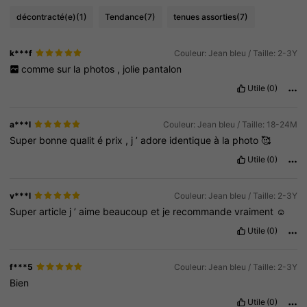
décontracté(e)
(1)
Tendance
(7)
tenues assorties
(7)
k***f
Couleur: Jean bleu / Taille: 2-3Y
comme
sur
la
photos
,
jolie
pantalon
Utile
(0)
a***l
Couleur: Jean bleu / Taille: 18-24M
Super
bonne
qualit
é
prix
,
j
’
adore
identique
à
la
photo
🥰
Utile
(0)
v***l
Couleur: Jean bleu / Taille: 2-3Y
Super
article
j
’
aime
beaucoup
et
je
recommande
vraiment
☺️
Utile
(0)
f***5
Couleur: Jean bleu / Taille: 2-3Y
Bien
Utile
(0)