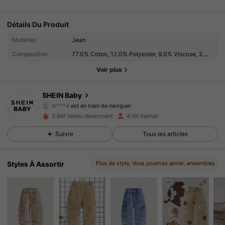
Détails Du Produit
742K Suiveurs
4.96
Matériel:
Jean
Composition:
77.0% Coton, 12.0% Polyester, 9.0% Viscose, 2.0% Lyocell
742K Suiveurs
4.96
Voir plus
742K Suiveurs
4.96
SHEIN Baby
742K Suiveurs
4.96
3.8M Vendu récemment
4.1M Rachat
742K Suiveurs
4.96
Suivre
Tous les articles
742K Suiveurs
4.96
Styles À Assortir
Plus de style
, Vous pourriez aimer
, ensembles
, Vous pouvez aimer
, Choix correspondants
742K Suiveurs
4.96
742K Suiveurs
4.96