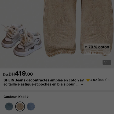
1/13
419
DH
.00
Dès
SHEIN Jeans décontractés amples en coton av
4.92
(
100+
)
ec taille élastique et poches en biais pour
bébé garçon
Couleur: Kaki