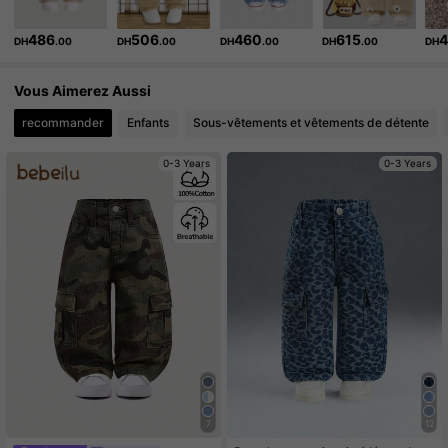
742K Suiveurs
4.96
486
506
460
615
DH
.00
DH
.00
DH
.00
DH
.00
DH
742K Suiveurs
4.96
Vous Aimerez Aussi
742K Suiveurs
4.96
recommander
Enfants
Sous-vêtements et vêtements de détente
0-3 Years
0-3 Years
7
12