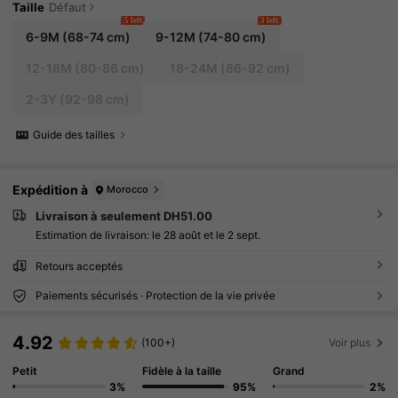
Taille
Défaut
5 left
3 left
6-9M
(68-74 cm)
9-12M
(74-80 cm)
12-18M
(80-86 cm)
18-24M
(86-92 cm)
2-3Y
(92-98 cm)
Guide des tailles
Expédition à
Morocco
Livraison à seulement DH51.00
Estimation de livraison:
le 28 août et le 2 sept.
Retours acceptés
Paiements sécurisés · Protection de la vie privée
4.92
(100+)
Voir plus
Petit
Fidèle à la taille
Grand
3%
95%
2%