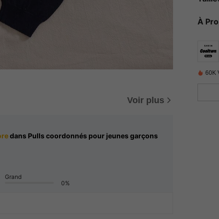
À Pr
60K 
Voir plus
ore
dans Pulls coordonnés pour jeunes garçons
Grand
0%