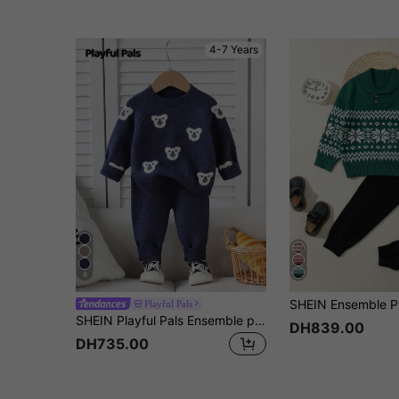
4-7 Years
9
Playful Pals
SHEIN Playful Pals Ensemble pull jacquard en tricot et pantalon ours pour jeunes garçons, couleur chameau, doux et confortable, convient pour le port quotidien, les sorties, les voyages, les vacances, la maison, la garderie et les jeux d'enfants
DH839.00
DH735.00