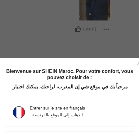
Utile (1)
ille:
5Y
Bienvenue sur SHEIN Maroc. Pour votre confort, vous
يجنننننننننننننننننننننننننننننن
pouvez choisir de :
ححححححححححججججججججحححححححححححححححححححححح
قققققققلللللللللللللللل
مرحباً بك في موقع شي إن المغرب، لراحتك، يمكنك اختيار:
Utile (1)
Entrer sur le site en français
الذهاب إلى الموقع بالفرنسية
'avis