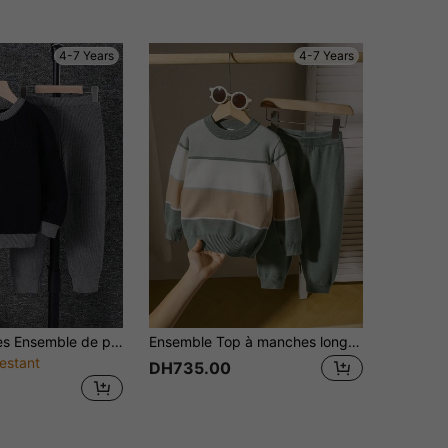
4-7 Years
4-7 Years
SHEIN 2 pièces Ensemble de pull de base et pantalon avec patch anglais pour jeunes garçons. Convient pour les tenues d'enfants, les vêtements de jeunes garçons, la rentrée scolaire, les fêtes d'anniversaire, de soirée, les représentations, les mariages, les baptêmes, les cérémonies de rentrée scolaire, le port quotidien, les voyages, les sports, la saison automne/hiver
Ensemble Top à manches longues avec col rond et pantalon de couleur unie pour garçons, style minimaliste et polyvalent
estant
DH735.00