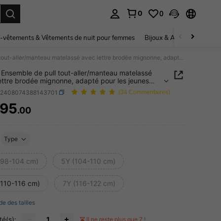
0
0
ouver. Press Enter to select.
-vêtements & Vêtements de nuit pour femmes
Bijoux & Accessoires pou
SHEIN Ensemble de pull tout-aller/manteau matelassé avec lettre brodée mignonne, adapté pour les jeunes garçons, style académique, confortable, doux, élégant, design unique
Ensemble de pull tout-aller/manteau matelassé
ettre brodée mignonne, adapté pour les jeunes
s, style académique, confortable, doux, élégant,
k2408074388143701
(34 Commentaires)
 unique
95
.00
ICE AND AVAILABILITY
Type
(98-104 cm)
5Y (104-110 cm)
(110-116 cm)
7Y (116-122 cm)
de des tailles
té(s):
Il ne reste plus que 7 !