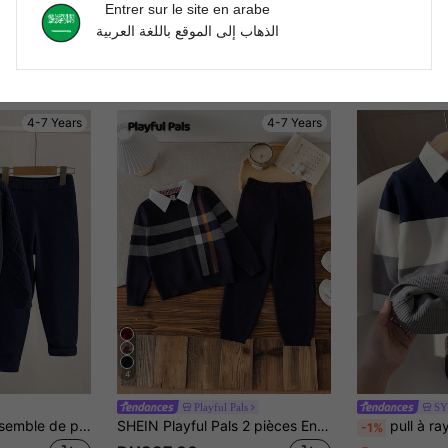
Entrer sur le site en arabe
الذهاب إلى الموقع باللغة العربية
4-7 Years
4-7 Years
4
Playful Pals
SY
SHEIN 2 pièces Ensemble de pull d'automne pour jeunes garçons,tenues décontractées souples et amples pour l'hiver,la journée de carrière,la rentrée scolaire,le style universitaire,vêtements pour enfants pour les fêtes & les sports
SHEIN Playful Pals 2 pièces Ensemble tricoté style britannique pour enfants, pull à carreaux pour garçons avec col de chemise, tenue avec pantalon épais, style scolaire automne/hiver
pull à rayures et blocs de couleurs de style 
-1%