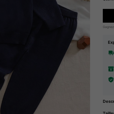
Gagnez
Exp
Descr
Taill