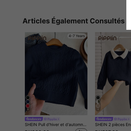
Articles Également Consultés
4-7 Years
8
4
Pipplin
Pipplin
SHEIN Pull d'hiver et d'automne pour jeune garçon, doux et confortable, style collégial preppy, uniforme scolaire pour la rentrée, la journée des carrières, Noël, Halloween, anniversaire