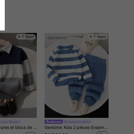
4-7 Years
4-7 Years
 Cozy House
Genkimix Kids
preppy pour garçons tout-petits, adapté à la rentrée scolaire, à l'automne et à l'hiver
Genkimix Kids 2 pièces Ensemble de pull tricoté rayé et pantalon ample pour bébé, tenue mignonne pour l'automne/l'hiver