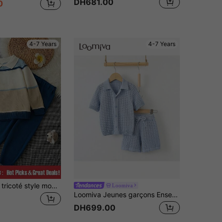
DH681.00
0
4-7 Years
4-7 Years
Ensemble pull tricoté style mode simple collège pour garçon, col polo, bloc de couleurs bleu et blanc, doux et douillet pour l'automne/l'hiver, tenue décontractée
Loomiva
Loomiva Jeunes garçons Ensemble décontracté confortable de style universitaire en 2 pièces : Cardigan tricoté et short. Tenue de mode
DH699.00