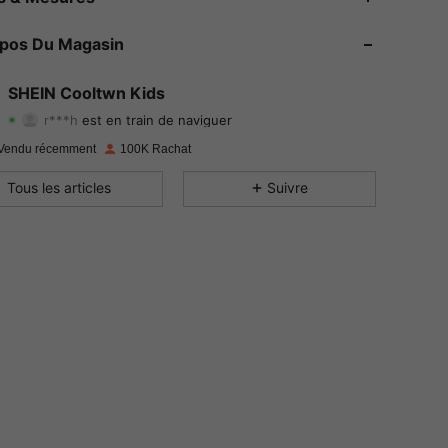
4.95
897
38K
opos Du Magasin
4.95
897
38K
SHEIN Cooltwn Kids
r***h
est en train de naviguer
4.95
897
38K
Evaluation
Articles
Suiveurs
Vendu récemment
100K Rachat
4.95
897
38K
Tous les articles
Suivre
4.95
897
38K
4.95
897
38K
4.95
897
38K
4.95
897
38K
4.95
897
38K