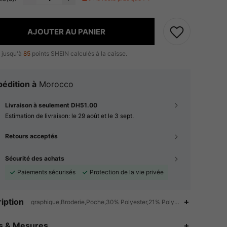
AJOUTER AU PANIER
 jusqu'à
85
points SHEIN calculés à la caisse.
édition à
Morocco
Livraison à seulement DH51.00
Estimation de livraison:
le 29 août et le 3 sept.
Retours acceptés
Sécurité des achats
Paiements sécurisés
Protection de la vie privée
iption
graphique,Broderie,Poche,30% Polyester,21% Polyamide,49% Viscos
4.95
897
38K
es & Mesures