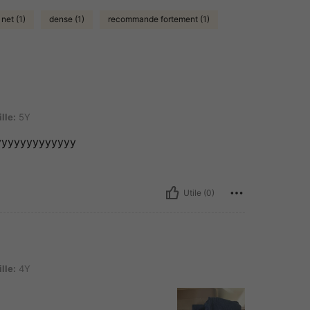
 net (1)
dense (1)
recommande fortement (1)
ille:
5Y
yyyyyyyyyyyyyyy
Utile (0)
ille:
4Y