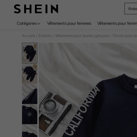
Rob
Use up 
Catégories
Vêtements pour femmes
Vêtements pour femme
Accueil
Enfants
Vêtements pour jeunes garçons
Tricots pour j
/
/
/