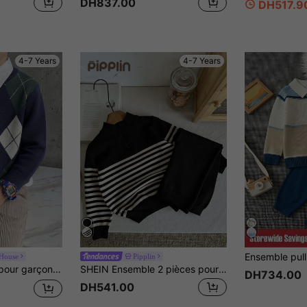
DH837.00
DH517.9
4-7 Years
4-7 Years
House
Pipplin
couleurs, col ras-du-cou, manches longues, automne/hiver
SHEIN Ensemble 2 pièces pour jeune garçon, rentrée scolaire d'automne style années 80, cardigan à rayures noir & blanc & pantalon en laine, ensemble de tenue décontractée
DH734.00
DH541.00