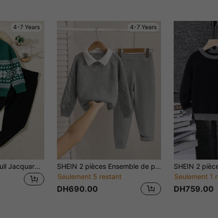
4-7 Years
4-7 Years
SHEIN Ensemble Pull Jacquard Vintage Pour Jeune Garçon, Automne/Hiver
SHEIN 2 pièces Ensemble de pull polo décontracté, confortable et simple pour jeunes garçons. Convient pour les fêtes d'anniversaire, les fêtes, les spectacles. Adapté aux tenues de jeunes garçons, aux vêtements scolaires, à l'école, aux voyages, aux sports, à l'automne et à l'hiver.
Seulement 5 restant
Seulement 1 r
DH690.00
DH759.00