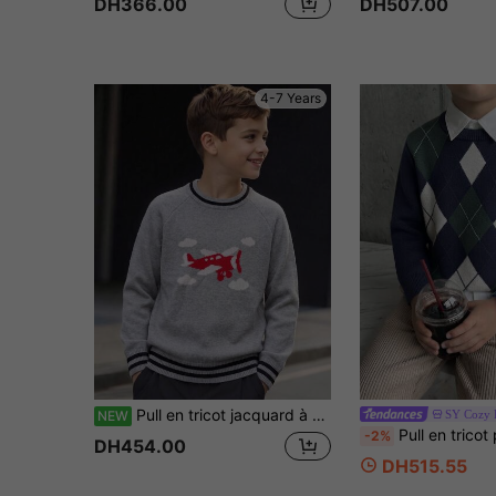
DH366.00
DH507.00
4-7 Years
Pull en tricot jacquard à motif mignon et à la mode pour garçons, automne/hiver, manches longues, sous-pull
SY Cozy 
NEW
Pull en tricot pour garçons, motif jacquard à carreaux blocs de 
-2%
DH454.00
DH515.55