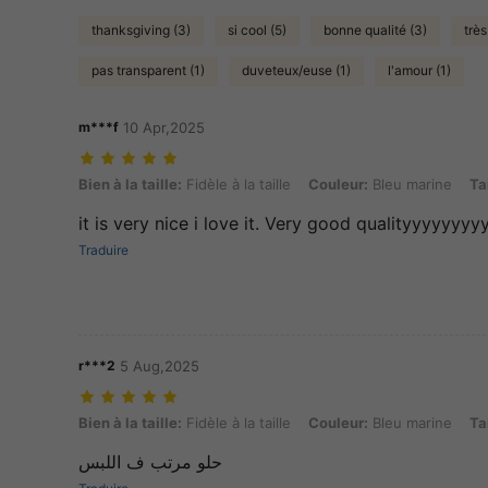
thanksgiving (3)
si cool (5)
bonne qualité (3)
très
pas transparent (1)
duveteux/euse (1)
l'amour (1)
m***f
10 Apr,2025
Bien à la taille: Fidèle à la taille, Couleur: Bleu marine, Taille: 5Y
Bien à la taille:
Fidèle à la taille
Couleur:
Bleu marine
Ta
it is very nice i love it. Very good qualityyyyyy
Traduire
r***2
5 Aug,2025
Bien à la taille: Fidèle à la taille, Couleur: Bleu marine, Taille: 4Y
Bien à la taille:
Fidèle à la taille
Couleur:
Bleu marine
Ta
حلو مرتب ف اللبس