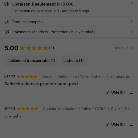
Livraison à seulement DH51.00
Estimation de livraison:
le 31 août et le 5 sept.
Retours acceptés
Paiements sécurisés · Protection de la vie privée
5.00
(3)
Voir plus
facilement transportable
(1)
cadeaux
(1)
h***7
Couleur: Multicolore / Taille: Cahiers d'exercices de chiffres arabes YY019-2
Satisfeita
demais
produto
bem
good
Utile
(0)
9***2
Couleur: Multicolore / Taille: YY019ALL Style 1 (2 livres)
حلوه
مره
Utile
(0)