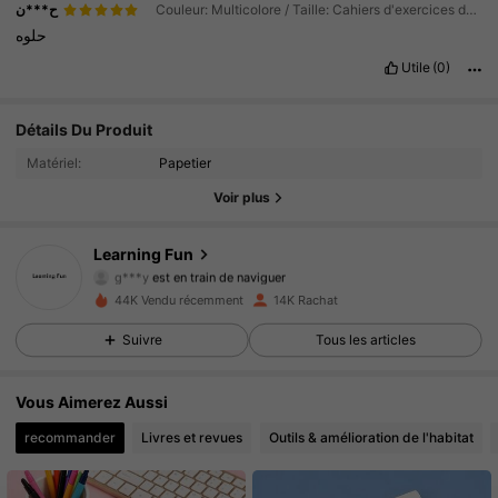
ح***ن
Couleur: Multicolore / Taille: Cahiers d'exercices de chiffres arabes YY019-2
حلوه
Utile
(0)
5.7K Suiveurs
4.94
Détails Du Produit
Matériel:
Papetier
5.7K Suiveurs
4.94
Voir plus
5.7K Suiveurs
4.94
Learning Fun
g***y
est en train de naviguer
5.7K Suiveurs
4.94
44K Vendu récemment
14K Rachat
Suivre
Tous les articles
5.7K Suiveurs
4.94
5.7K Suiveurs
4.94
Vous Aimerez Aussi
recommander
Livres et revues
Outils & amélioration de l'habitat
5.7K Suiveurs
4.94