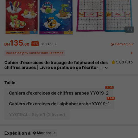
1/15
135
-1%
Dernier jour
DH
.60
DH137.00
Baisse de prix limitée dans le temps
Cahier d'exercices de traçage de l'alphabet et des
5.00
(
3
)
chiffres arabes | Livre de pratique de l'écritur
e de l'alphabet arabe pour enfants | Feuilles
d'exercices d'apprentissage de l'écriture arabe p
our la maternelle | Livre d'éducation arabe précoc
Taille
e
1 left
Cahiers d'exercices de chiffres arabes YY019-2
1 left
Cahiers d'exercices de l'alphabet arabe YY019-1
YY019ALL Style 1 (2 livres)
Expédition à
Morocco