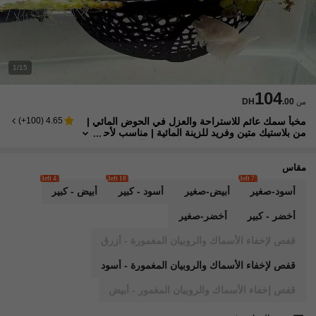
1/15
104
DH
.00
من
مخبأ سمك عائم للاستراحة والعزل في الحوض المائي |
)
100+
(
4.65
من بلاستيك متين وفريد للزينة المائية | مناسب لأح
واض السمك الصغيرة وبيئة سمك البيتا والروبيان ود
يكور المياه العميقة | حلقة طعام عائمة ومأوى للأسماك
مقاس
4 left
10 left
7 left
أسود-صغير
أبيض-صغير
أسود - كبير
أبيض - كبير
أخضر - كبير
أخضر-صغير
قفص لإخفاء الأسماك والروبيان المغمورة - أزرق
قفص لإخفاء الأسماك والروبيان المغمورة - أسود
قفص إخفاء الأسماك والروبيان المغمور - أبيض