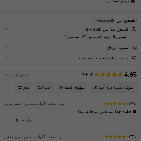
مرجع المقاس
الشحن الي
Morocco
الشحن يبدأ من DH51.00
التوصيل المتوقع:
أغسطس 29 - سبتمبر 3
مقبولة الإرجاع
مدفوعات آمنة · حماية الخصوصية
4.65
(100+)
عرض المزيد
سوف اشتريه مرة أخرى
(3)
سهولة الحمل
(4)
حب
(19)
تنس
(2)
لون: متعدد الألوان / مقاس: أخضر-صغير
h***a
حلوة
جدا
سمكتي
فرحانة
فيها
مفيد
(0)
لون: متعدد الألوان / مقاس: أسود-صغير
b***a