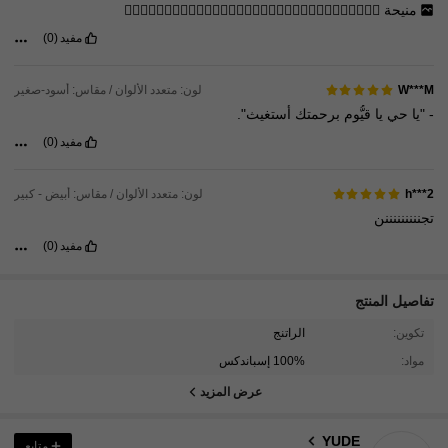
منيحة
👍🏻👍🏻👍🏻👍🏻👍🏻👍🏻👍🏻👍🏻👍🏻👍🏻👍🏻👍🏻👍🏻👍🏻👍🏻👍🏻
مفيد
(0)
لون: متعدد الألوان / مقاس: أسود-صغير
W***M
-
"يا
حي
يا
قيُّوم
برحمتك
أستغيث".
مفيد
(0)
لون: متعدد الألوان / مقاس: أبيض - كبير
h***2
تجنننننننننن
مفيد
(0)
تفاصيل المنتج
32 متابعون
4.77
تكوين:
الراتنج
32 متابعون
4.77
مواد:
100% إسباندكس
32 متابعون
4.77
عرض المزيد
32 متابعون
4.77
YUDE
متابع