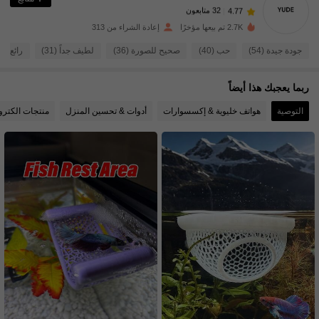
32 متابعون
4.77
M***'
تمت متابعة
منذ 1 يوم
32 متابعون
4.77
2.7K تم بيعها مؤخرًا
إعادة الشراء من 313
32 متابعون
4.77
جودة جيدة (54)
حب (40)
صحيح للصورة (36)
لطيف جداً (31)
رائع جداً (
32 متابعون
4.77
ربما يعجبك هذا أيضاً
32 متابعون
4.77
التوصية
هواتف خليوية & إكسسوارات
أدوات & تحسين المنزل
منتجات الكترون
32 متابعون
4.77
32 متابعون
4.77