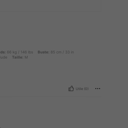
g / 146 lbs, Buste: 85 cm / 33 in, Taille: 66 cm / 26 in, Hanches: 170 cm / 67 in, Coul
ids:
66 kg / 146 lbs
Buste:
85 cm / 33 in
ude
Taille:
M
Utile (0)