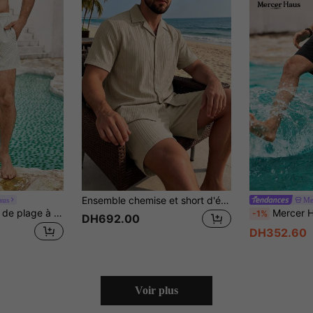
Ensemble chemise et short d'été décontracté pour homme JINYA, style de vacances américain relax, esthétique Old Money italienne décontractée, coupe régulière, minimaliste, rétro, polyvalent, texturé, jeune, convient pour la maison, l'extérieur, la ville, le campus, les sports
aus
Me
Mercer Haus Short de plage à taille coulissante imprimé intégral pour hommes, style hawaïen, convient pour les vacances d'été tropicales à Hawaï.
Mercer Haus Short décontracté pour hommes avec cordon de serr
-1%
DH692.00
DH352.60
Voir plus