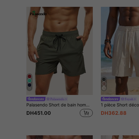
17
Palasendo
Feyah
Palasendo Short de bain homme avec poche zippée et taille à cordon, short de bain vert olive, short de bain vert homme, short de bain unicolore, short vert foncé homme, tenue de plage homme, vacances
DH451.00
DH362.88