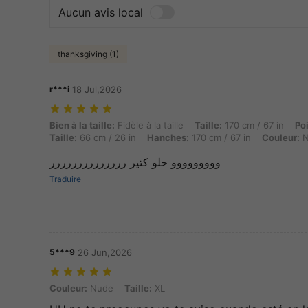
Aucun avis local
thanksgiving (1)
r***i
18 Jul,2026
Bien à la taille: Fidèle à la taille, Taille: 170 cm / 67 in, Poids: 66 k
Bien à la taille:
Fidèle à la taille
Taille:
170 cm / 67 in
Po
Taille:
66 cm / 26 in
Hanches:
170 cm / 67 in
Couleur:
N
ووووووووو حلو كتير رررررررررررررر
Traduire
5***9
26 Jun,2026
Couleur: Nude, Taille: XL
Couleur:
Nude
Taille:
XL