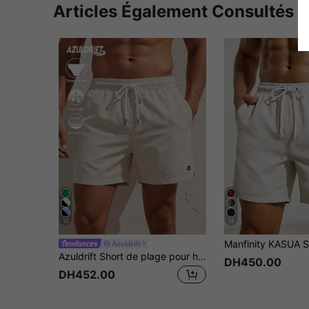
Articles Également Consultés
12
16
Azuldrift
Azuldrift Short de plage pour homme couleur abricot en tissu déperlant avec technologie de séchage rapide et poches, idéal pour les sports d'été et les trajets à la salle de sport, short brillant crème jaune pour homme, maillot de bain pour homme
DH450.00
DH452.00