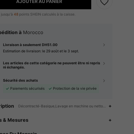
AJOUTER AU PANIER
 jusqu'à
48
points SHEIN calculés à la caisse.
édition à
Morocco
Livraison à seulement DH51.00
Estimation de livraison:
le 29 août et le 3 sept.
Les articles de cette catégorie ne peuvent être ni repris
ni échangés.
Sécurité des achats
Paiements sécurisés
Protection de la vie privée
iption
Décontracté-Basique,Lavage en machine ou nettoyage à sec profess
4.86
112
619
es & Mesures
4.86
112
619