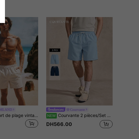
IMLAND
Courvante
HIMLAND Short de plage vintage rayé jaune pour hommes, tenue de plage décontractée pour les vacances
Courvante 2 pièces/Set Shorts de plage pour hommes
NEW
DH566.00