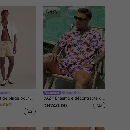
lmeno
Dazy Men
Zalmeno Short de plage pour hommes à taille avec cordon de serrage et poches, couleur unie
DAZY Ensemble décontracté d'été pour homme avec chemise à manches courtes et short imprimé palmier de noix de coco pour vacances à la plage
estant
DH740.00