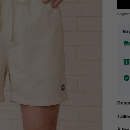
Gagnez
Exp
Descr
Taill