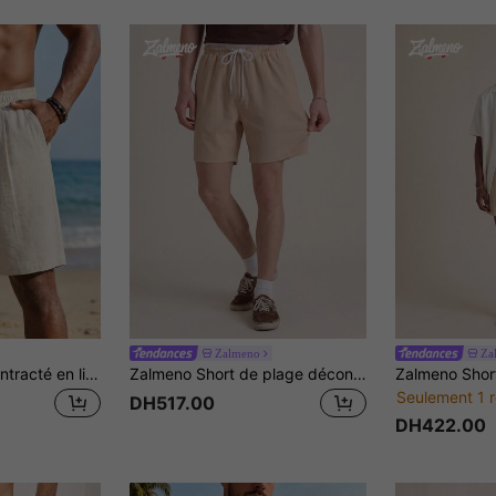
Zalmeno
Za
1 pièce Short décontracté en lin pour homme, short de plage léger et respirant avec évacuation de l'humidité, taille à cordon de serrage, convient pour les vacances et les tenues décontractées d'été, tenue de villégiature
Zalmeno Short de plage décontracté de couleur unie pour hommes
Seulement 1 r
DH517.00
DH422.00