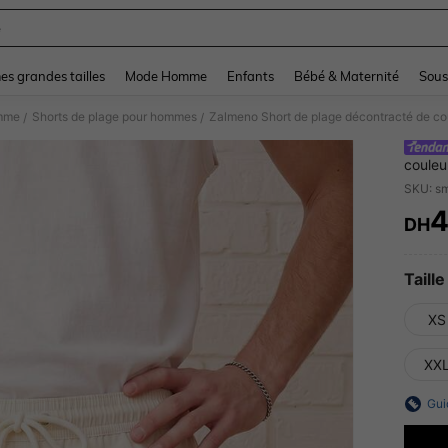
e
and down arrow keys to navigate search Dernière recherche and Rechercher et Tr
s grandes tailles
Mode Homme
Enfants
Bébé & Maternité
Sous
omme
Shorts de plage pour hommes
Zalmeno Short de plage décontracté de c
/
/
couleu
DH
PR
Taille
XS
XX
Gui