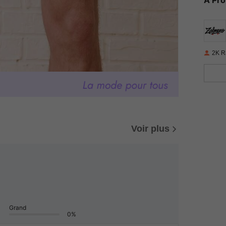
À Pr
2K R
Voir plus
Grand
0%