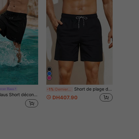
Short de plage décontracté style vacances pour hommes MADHERO avec cordon de serrage à la taille
rcer Haus
-1%
Derniers 2 jours
age et imprimé de lignes, streetwear respirant pour le sport, convient pour les trajets quotidiens au printemps/été
DH407.90