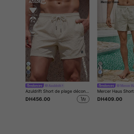
27
5
Azuldrift
Mercer H
Azuldrift Short de plage décontracté avec cordon de serrage et poches pour hommes
DH456.00
DH409.00