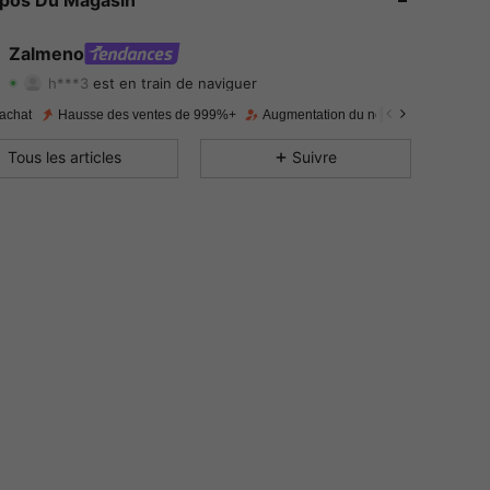
opos Du Magasin
4.86
112
619
Zalmeno
h***3
est en train de naviguer
4.86
112
619
Evaluation
Articles
Suiveurs
achat
Hausse des ventes de 999%+
Augmentation du nombre d'abonnés :
4.86
112
619
Tous les articles
Suivre
4.86
112
619
4.86
112
619
4.86
112
619
4.86
112
619
4.86
112
619