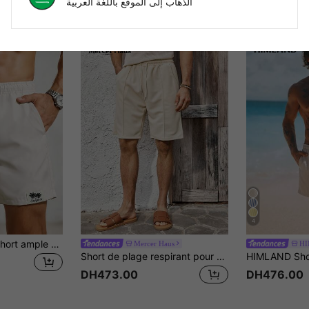
الذهاب إلى الموقع باللغة العربية
4
Manfinity KASUA Short ample décontracté pour homme avec taille à cordon et poches, convient pour le port quotidien en été & la plage, les vacances
Mercer Haus
H
Short de plage respirant pour hommes Mercer Haus, pour les vacances d'été et les tenues de plage
DH473.00
DH476.00