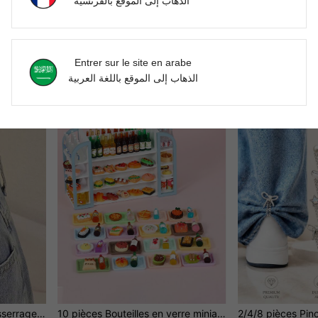
الذهاب إلى الموقع بالفرنسية
1 pièce Ruban à mesurer rétractable automatique, doux et confortable, convient pour mesurer précisément la croissance musculaire du corps, la taille, le buste, les hanches, la couture et les tissus
1 pièce Autocollant de bande dessinée avec éléments de météore arc-en-ciel. Accessoires décoratifs à coller sur sacs, vêtements. Autocollants en tissu adhésifs pour l'été, l'école
DH94.00
DH95.00
Entrer sur le site en arabe
الذهاب إلى الموقع باللغة العربية
2 pièces/set Bouton de resserrage de ceinture pour pantalons avec design mignon d'ours
10 pièces Bouteilles en verre miniatures avec 10 pièces Nourriture jouet miniature Été, École