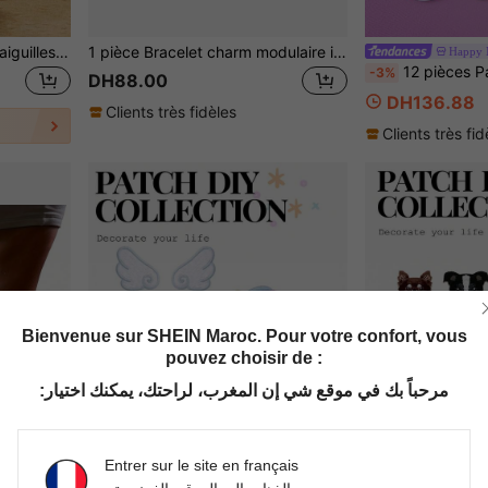
Aiguilles à coudre sans fil, aiguilles à coudre ménagères, cylindre en bois, coffret d'aiguilles à coudre à la main
1 pièce Bracelet charm modulaire italien style pendentif DIY, avec éléments coquillage, papillon, dauphin et cœur, convient pour Noël, Nouvel An, Halloween, Saint-Valentin, design strass, essentiels de Noël et Halloween, local, mode pratique, style de Noël, look charmant, bijoux en acier inoxydable, décoration de Noël, guide de tenue de fête, fournitures de cadeaux de Noël, accessoires d'Halloween, convient pour les cadeaux de fête amis/famille/couples
Happy 
12 pièces Patchs brodés de cerise avec nœud et lettre rouge, applique
-3%
DH88.00
DH136.88
Clients très fidèles
Clients très fid
Bienvenue sur SHEIN Maroc. Pour votre confort, vous
pouvez choisir de :
مرحباً بك في موقع شي إن المغرب، لراحتك، يمكنك اختيار:
Entrer sur le site en français