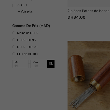
Animal
Voir plus
DH84.00
Gamme De Prix (MAD)
Moins de DH85
DH85 - DH95
DH95 - DH100
Plus de DH100
Min:
Max:
Ok