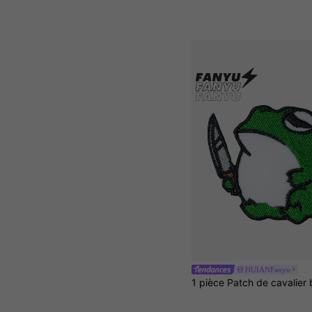
HUIANFanyu