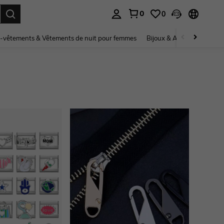
0
0
ouver. Press Enter to select.
-vêtements & Vêtements de nuit pour femmes
Bijoux & Accessoires pou