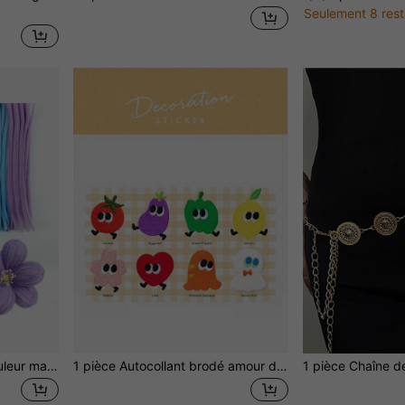
Seulement 8 rest
100 pièces Cure-pipes couleur macaron Tiges de chenille pour artisanat DIY, décorations pour la maison, cure-pipes souples, tiges de paillettes moelleuses pour projets scolaires créatifs, mariage, cadeaux, fête des mères, été, école
1 pièce Autocollant brodé amour des légumes. Autocollant décoratif pour cahier, tissu, rangement, iPad, vêtements