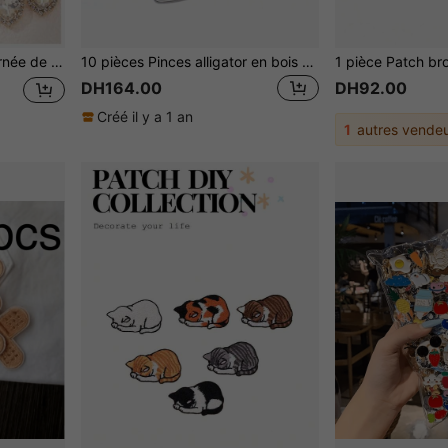
onvient pour l'artisanat DIY et la Saint-Valentin
10 pièces Pinces alligator en bois de hêtre de 30 mm, pinces de fixation ouvrables, pinces à cheveux en bois d'alligator, accessoires de chaîne anti-perte pour pendentif
DH164.00
DH92.00
Créé il y a 1 an
1
autres vendeu