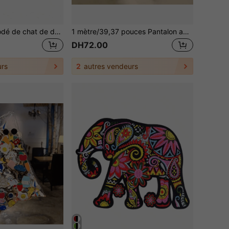
1 pièce Patch brodé de chat de dessin animé à appliquer au fer, autocollant décoratif en tissu pour vêtements, convient pour l'été, l'école
1 mètre/39,37 pouces Pantalon avec bords raccourcis, ruban adhésif, jambes de pantalon avec bords raccourcis, ruban adhésif, ourlet, ajustement de la longueur des vêtements par repassage, été, école
DH72.00
rs
2
autres vendeurs