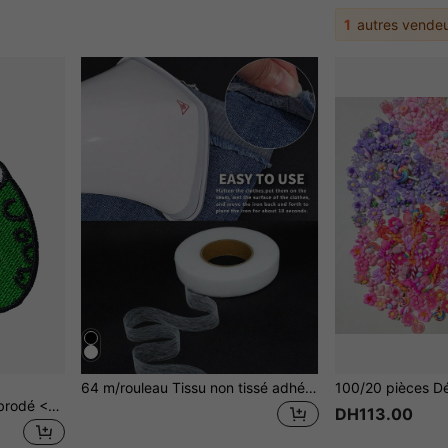
1
autres vendeu
64 m/rouleau Tissu non tissé adhésif double face - Durable, convient pour la couture et le bordage DIY, repassable, usage polyvalent, blanc, convient pour l'été, l'école
1 pièce Patch de cavalier brodé << Attends, laisse-moi trop réfléchir à ça » à thermocoller ou à coudre, badge personnalisé DIY, accessoire de vêtement, patch en tissu brodé à thermocoller, décoration de vêtement, badge, broche, pour chaussures, chapeaux, sacs, accessoires, réparation de trou, patch de broderie
DH113.00