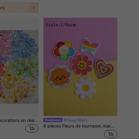
rs
100/20 pièces Décorations en résine mignonnes assorties, ensemble de fournitures artisanales en résine - convient pour le scrapbooking, l'été, l'école et d'autres occasions
Happy Mart
6 pièces Fleurs de tournesol, marguerites, papillons et visages souriants, écussons thermocollants brodés, écussons en polyester brodés pour le DIY, convient pour les vêtements, chaussures, sacs et accessoires pour la Saint-Valentin, l'été, l'école