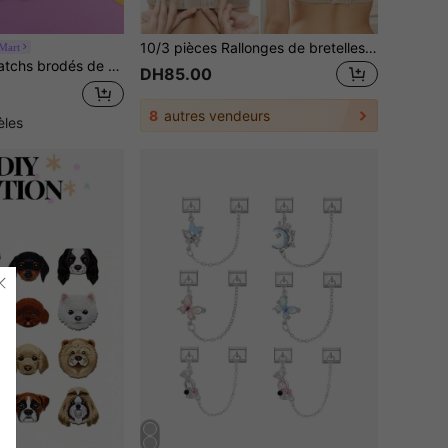
10/3 pièces Rallonges de bretelles de soutien-gorge, Boucle d'extension de sous-vêtements élastique à trois rangées et deux boutons & trois rangées et trois boutons, Boucle d'extension de sous-vêtements
Mart
s thermocollantes DIY pour couture, tissu, vêtements, accessoires, chaussures, chapeaux et sacs
DH85.00
8
autres vendeurs
èles