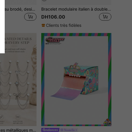
1 pièce Patch en tissu brodé, design tête de chien mignon, décoration à repasser pour vêtements, sacs, convient pour l'école, l'été et autres occasions
Bracelet modulaire italien à double pendentif (1 pièce), orné de papillons, de lunes et de bonbons. Idéal comme cadeau pour les fêtes (amis/couples), pour Noël, le Nouvel An, Halloween, la Saint-Valentin. Design charmant, bijou en acier inoxydable, fabrication locale, pratique et à la mode. Un indispensable pour Noël et Halloween.
DH106.00
Clients très fidèles
2/4/8 pièces Pinces métalliques multifonctions pour jambes de pantalon, pinces de réglage de la longueur du pantalon antidérapantes, empêchent les jambes de pantalon de traîner sur le sol, convient à tous les types de pantalons
Nostelle