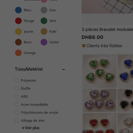
Bleu
Gris
Rouge
Vert
Jaune
Kaki
DH86.00
Brun
Violet
Clients très fidèles
Orange
Tissu/matériel
Polyester
Étoffe
ABS
Acier inoxydable
Polychlorures de vinyle
Alliage de zinc
Voir plus