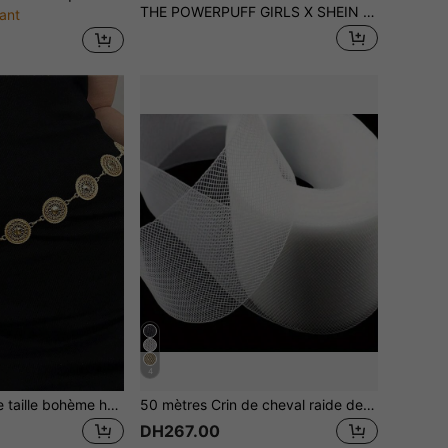
THE POWERPUFF GIRLS X SHEIN Bloc-notes à motif floral mignon
ant
4
1 pièce Chaîne de taille bohème haut de gamme polyvalente vintage en or avec cercle creux, chaîne de taille/ceinture de jupe au design unique et vintage, convient aux femmes pour diverses occasions
50 mètres Crin de cheval raide de 2 pouces (environ 5 cm) Baleinage en polyester pour la couture de robes de mariée, accessoires de mariée, jupes tutu raides et épaisses pour la danse latine, noir, blanc, transparent
DH267.00