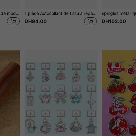
2 pièces Patchs de bande de mode DIY, appliques de broderie à repasser sur la chaleur pour vestes, patchs à coudre pour vêtements, sacs à dos, t-shirts, été, école
1 pièce Autocollant de tissu à repasser avec broderie de chat mignon. Patch pour vêtements, petit autocollant de réparation et de décoration de trou pour le DIY.
DH94.00
DH102.00