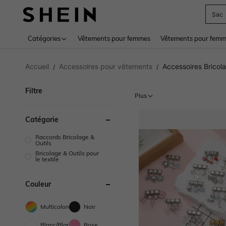
Sac
Use up 
Catégories
Vêtements pour femmes
Vêtements pour femme
Accueil
Accessoires pour vêtements
Accessoires Bricola
/
/
Filtre
Plus
Catégorie
Raccords Bricolage &
Outils
Bricolage & Outils pour
le textile
Couleur
Multicolore
Noir
Blanc/Blanche
Rose