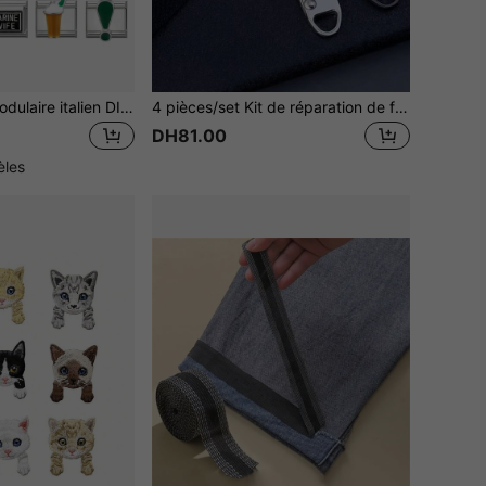
Kit de bracelet modulaire italien DIY (1 pièce), décoré de pentagrammes, de bonbons et de cœurs. Idéal comme cadeau pour les fêtes (amis/couples), pour Noël, le Nouvel An, Halloween, la Saint-Valentin. Design charmant, bijou en acier inoxydable, fabrication locale, pratique et à la mode. Un indispensable pour Noël et Halloween. Couleurs automnales douces, style Noël.
4 pièces/set Kit de réparation de fermeture éclair - Réparez rapidement les fermetures éclair cassées sur les valises, les sacs et autres articles. Idéal pour l'été et l'école
DH81.00
èles