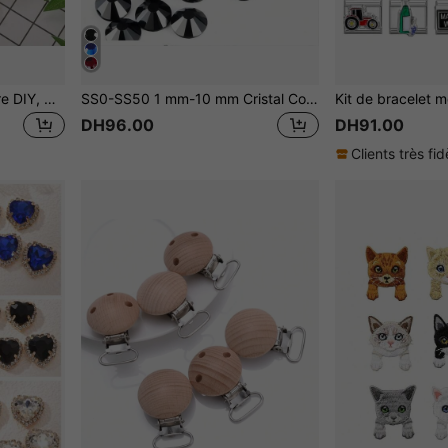
3 pièces Bracelet modulaire DIY, décoré d'éléments en forme de cœur, lune, papillon, lettre, cerise. Convient pour Noël, Nouvel An, Halloween, Saint-Valentin. Design avec strass. Accessoire essentiel pour Noël et Halloween. Local, pratique et . Style de Noël, design charmant. Bijoux en acier inoxydable. Décoration de Noël, guide de tenue de fête, cadeau de Noël, style noir élégant, accessoire d'Halloween, convient comme cadeau de fête pour les amis/la famille/les couples
SS0-SS50 1 mm-10 mm Cristal Couleur Strass Thermocollants Paillettes Cristal Plat Dos Utilisé Pour Vêtements Tissu Robe Sac Chaussure Décoration Été, École
DH96.00
DH91.00
Clients très fid