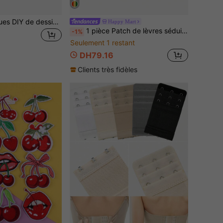
Épingles métalliques DIY de dessin animé créatives, badges, accessoires de décoration pour vêtements, sac à dos, broches pour chapeau
Happy Mart
1 pièce Patch de lèvres séduisantes qui coulent, patch brodé de langue rouge sensuelle, patch brodé en polyester, décoration pour vêtements, accessoires, chaussures, chapeaux toute saison
-1%
Seulement 1 restant
DH79.16
Clients très fidèles