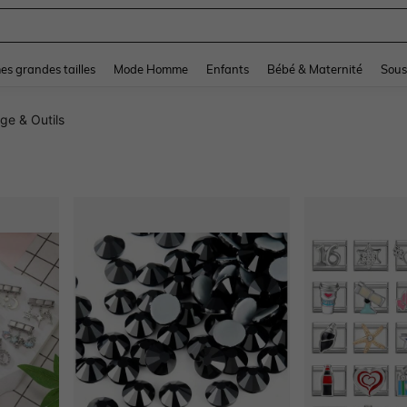
and down arrow keys to navigate search Dernière recherche and Rechercher et Tr
s grandes tailles
Mode Homme
Enfants
Bébé & Maternité
Sous
ge & Outils