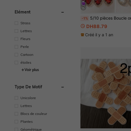
Élément
5/10 pièces Boucle ornée de strass en forme de cœur et ovale, chaîne de griffe à la mode. Accessoire capillaire simple pour femmes, c
-1%
Strass
DH88.79
Lettres
Créé il y a 1 an
Fleurs
Perle
Cartoon
étoiles
Voir plus
Type De Motif
Unicolore
Lettres
Blocs de couleur
Plantes
Géométrique