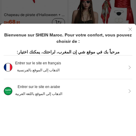
Chapeau de pirate d'Halloween + Patch oculaire de pirate -- Accessoires de pirate avec imprimé tête de mort pour costume de fête et jeu de rôle
68
DH
.91
Bienvenue sur SHEIN Maroc. Pour votre confort, vous pouvez
choisir de :
مرحباً بك في موقع شي إن المغرب، لراحتك، يمكنك اختيار:
Ensemble d'accessoires de costume de pirate pour femmes 47 pièces - Comprend un foulard de pirate, une ceinture rouge, une chaîne de taille, un collier, des boucles d'oreilles et des accessoires pour cheveux, convient pour le port quotidien, les festivals, les fêtes et le cosplay, choix idéal pour les tenues d'été.
-1%
Entrer sur le site en français
85
DH
.16
الذهاب إلى الموقع بالفرنسية
Entrer sur le site en arabe
الذهاب إلى الموقع باللغة العربية
Chapeau de pirate et cache-œil ensemble 2 pièces - Parfait pour Halloween, le carnaval, les représentations sur scène, les représentations de rue, diverses fêtes de vacances, le cosplay et les fêtes costumées (Ensemble de cosplay de pirate),Fête
160
DH
.00
Désolés, ce produit est épuisé.
SIMILAIRES