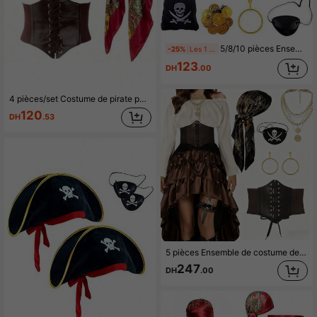
18 Suiveurs
4.84
5/8/10 pièces Ensemble d'accessoires de costume de pirate pour femmes, tenue de pirate de Noël, costume de pirate de Noël pour femmes, tenue et accessoires de jeu de rôle de pirate pour hommes pour la fête de Noël, bandeau de pirate, ceinture, collier, cache-œil, boucles d'oreilles pour le cosplay, le bal masqué, Halloween
-25%
Les 1 derniers jours
123
DH
.00
4 pièces/set Costume de pirate pour adulte, comprenant un collier de pirate, un foulard de tête, une ceinture et un cache-œil - Tenue complète avec un collier de pirate orné d'or et un logo "Jolly Roger" - Tissu durable, convient pour Halloween, fêtes à thème, foires de la Renaissance et bals masqués - Facile à assembler et confortable à porter - Sans électricité - Parfait pour les fêtes à thème, les petites danses et les représentations scolaires, pour le costume d'été
120
DH
.53
5 pièces Ensemble de costume de pirate d'Halloween, comprenant (1 ceinture marron, 1 bandeau noir, 1 boucle d'oreille, 1 cache-œil, 1 collier), convient pour le jeu de rôle, les événements d'Halloween, les fêtes, les bals, les rassemblements
247
DH
.00