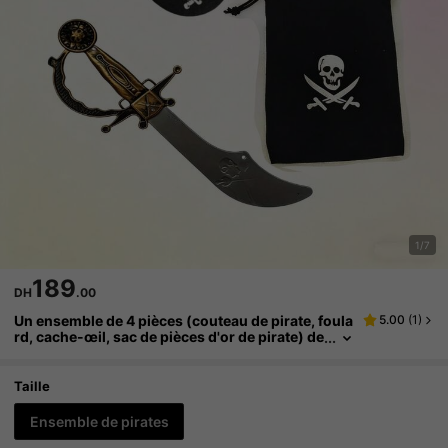
1/7
189
DH
.00
Un ensemble de 4 pièces (couteau de pirate, foula
5.00
(
1
)
rd, cache-œil, sac de pièces d'or de pirate) de
accessoires de jeu de rôle de pirate, convena
nt pour le jeu de rôle, les accessoires de costume
de pirate, les accessoires pour la prise de photos,
Taille
les accessoires de costume de fête et les cadeaux
de festival.
Ensemble de pirates