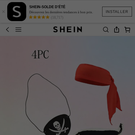
SHEIN-SOLDE D'ÉTÉ
×
INSTALLER
Découvrez les dernières tendances à bon prix.
(18,717)