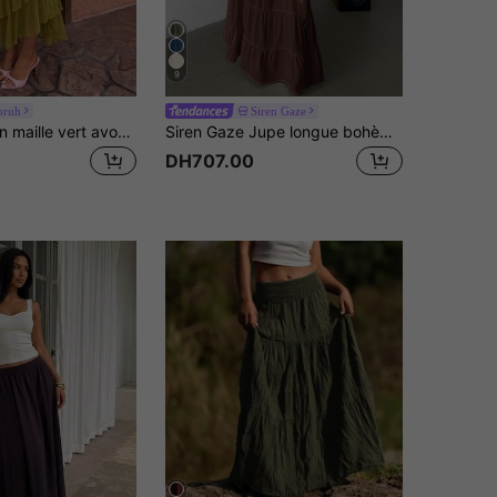
9
oruh
Siren Gaze
Aloruh Jupe en maille vert avocat avec ourlet à volants pour vacances d'été, plage, bohème, vacances tropicales, jupe vert olive
Siren Gaze Jupe longue bohème marron pour femmes, vacances d'été, pique-nique, 100% coton, fente haute, jupe longue à volants avec taille élastique et bordure en dentelle, coupe A-line pour la plage
DH707.00