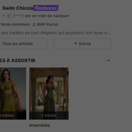
4.89
4K
377K
Swim Chiccia
5***5
est en train de naviguer
4.89
4K
377K
Evaluation
Articles
Suiveurs
 Vendu récemment
860K Rachat
4.89
4K
377K
Portez des maillots de bain élégants qui apportent une dose de glamour classique sur la plage.
4.89
4K
377K
Tous les articles
Suivre
4.89
4K
377K
ES À ASSORTIR
4.89
4K
377K
4.89
4K
377K
4.89
4K
377K
1 Articles
1 Articles
ensembles