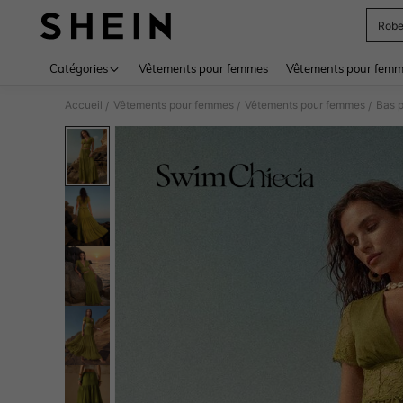
Rob
Use up 
Catégories
Vêtements pour femmes
Vêtements pour femme
Accueil
Vêtements pour femmes
Vêtements pour femmes
Bas 
/
/
/