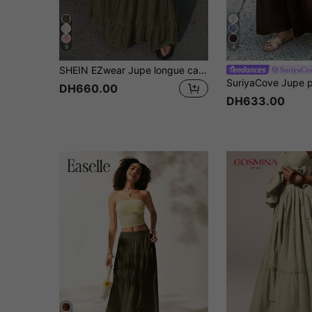
9
4
SHEIN EZwear Jupe longue casual à taille nouée et volant pour femmes, couleur unie
SuriyaCo
DH660.00
DH633.00