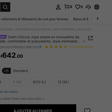
0
0
ouver. Press Enter to select.
-vêtements & Vêtements de nuit pour femmes
Bijoux & Accessoires pou
Swim Chiccia Jupe ample en mousseline de soie fluide, confortable et polyvalente, style minimaliste, pour le printemps/été
Swim Chiccia Jupe ample en mousseline de
uide, confortable et polyvalente, style minimaliste,
e printemps/été
z260305195656207880743
(2 Commentaires)
642
H
.00
ICE AND AVAILABILITY
US
Standard
)
6 (M)
8/10 (L)
12 (XL)
de des tailles
e taille? Dites-moi votre taille
AJOUTER AU PANIER