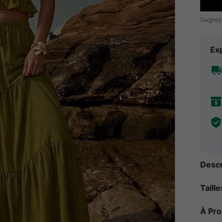
Gagnez
Exp
Descr
Taill
À Pr