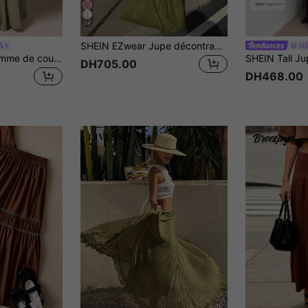
24
SHEIN EZwear Jupe décontractée de vacances à volants et couleur unie pour femme
A
SH
COSMINA Jupe femme de couleur unie, polyvalente et à la mode, convenant pour les vacances et les voyages
DH705.00
DH468.00