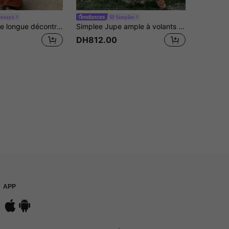
eezaya
Simplee
Breezaya Jupe longue décontractée à taille haute élégante et vintage, texture, couleur marron polyvalente pour l'été
Simplee Jupe ample à volants style occidental décontracté pour vacances, jupe rouge d'été pour femmes
DH812.00
APP