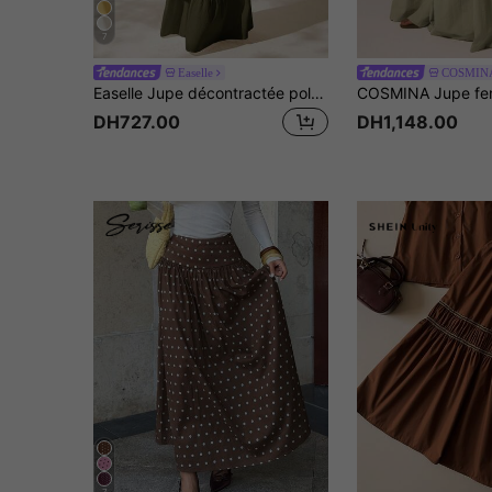
7
Easelle
COSMIN
Easelle Jupe décontractée polyvalente de couleur unie à taille élastique plissée pour femmes grande taille, pour un usage quotidien
DH727.00
DH1,148.00
7