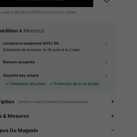
 jusqu'à
68
points SHEIN calculés à la caisse.
édition à
Morocco
Livraison à seulement DH51.00
Estimation de livraison:
le 28 août et le 2 sept.
Retours acceptés
Sécurité des achats
Paiements sécurisés
Protection de la vie privée
iption
Ourlet à volants,Volants,OUI,multicouche
4.89
4K
377K
es & Mesures
4.89
4K
377K
opos Du Magasin