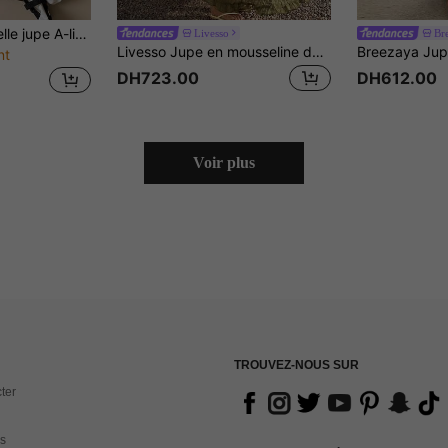
SHEIN Unity Nouvelle jupe A-line plissée à taille élastique ajustable marron, style rétro collégial pour le trajet domicile-travail, printemps/été
Livesso
Br
Livesso Jupe en mousseline de soie verte unie pour le printemps et l'été, style bohème décontracté pour les vacances à la plage, jupe évasée élégante à taille cintrée pour femmes
nt
DH723.00
DH612.00
Voir plus
TROUVEZ-NOUS SUR
ter
s