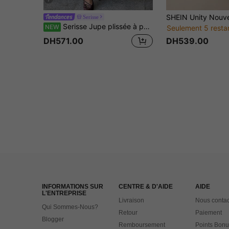
Serisse
Serisse Jupe plissée à pois décontractée polyvalente pour femme, tenue quotidienne
NEW
Seulement 5 resta
DH539.00
DH571.00
INFORMATIONS SUR
CENTRE & D'AIDE
AIDE
L'ENTREPRISE
Livraison
Nous contac
Qui Sommes-Nous?
Retour
Paiement
Blogger
Remboursement
Points Bonu