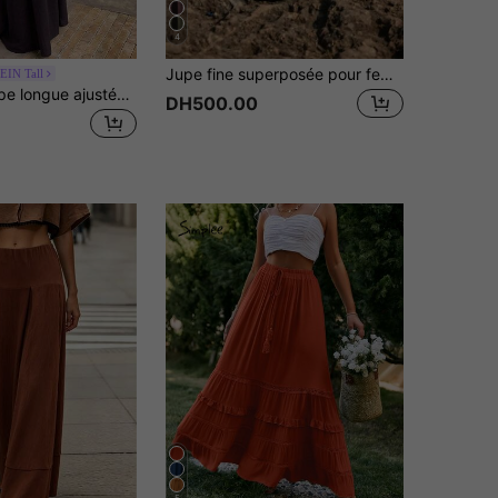
4
Jupe fine superposée pour femme, été/automne, confortable, décontractée et élégante, style bureau, taille élastique froncée, lin texturé froissé, couleur unie
EIN Tall
SHEIN Tall Jupe longue ajustée marron foncé pour femmes avec jupe et tissu aspect lin, jupe marron foncé,
DH500.00
5