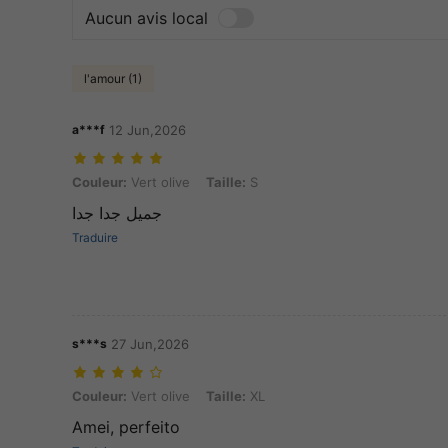
Aucun avis local
l'amour (1)
a***f
12 Jun,2026
Couleur: Vert olive, Taille: S
Couleur:
Vert olive
Taille:
S
جميل جدا جدا
Traduire
s***s
27 Jun,2026
Couleur: Vert olive, Taille: XL
Couleur:
Vert olive
Taille:
XL
Amei, perfeito