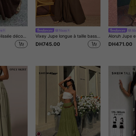
ve
Vixey
Al
SuriyaCove Jupe plissée décontractée polyvalente pour femme, couleur unie, avec cordon de serrage à la taille, pour sorties quotidiennes
Vixey Jupe longue à taille basse froncée et à volants, en tissu tressé unicolore. Idéale pour le printemps, l'été, les vacances, le style bohème, les vacances à l'île
DH745.00
DH471.00