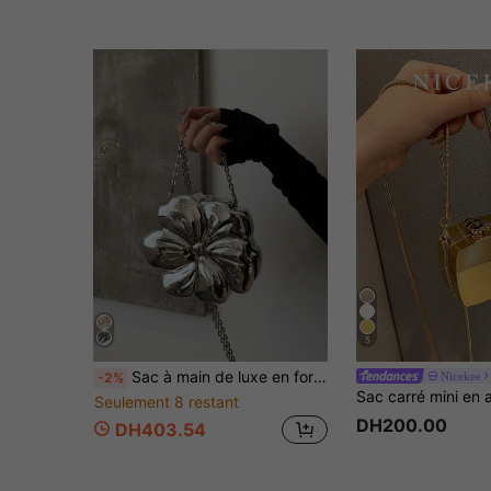
5
Sac à main de luxe en forme de fleur en ABS brillant, sac à bandoulière avec chaîne à perles métalliques, cadeau de fête charmant pour les femmes, convient pour les rendez-vous, les courses, les sorties, les déplacements, l'assortiment quotidien, design de niche à la mode, sac à main pour femme, cadeau de la Saint-Valentin
Nicekee
-2%
Seulement 8 restant
DH200.00
DH403.54