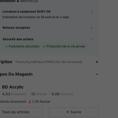
édition à
Morocco
Livraison à seulement DH51.00
Estimation de livraison:
le 29 août et le 3 sept.
Retours acceptés
Sécurité des achats
Paiements sécurisés
Protection de la vie privée
4.93
15
6.6K
iption
Fleurs,Asymétrique,PMMA,Sac de nouveauté
4.93
15
6.6K
opos Du Magasin
4.93
15
6.6K
4.93
15
6.6K
BD Acrylic
4.93
15
6.6K
Evaluation
Articles
Suiveurs
g***e
a suivi
Il y a 1 jour
4.93
15
6.6K
 Vendu récemment
2.2K Rachat
4.93
15
6.6K
Tous les articles
Suivre
4.93
15
6.6K