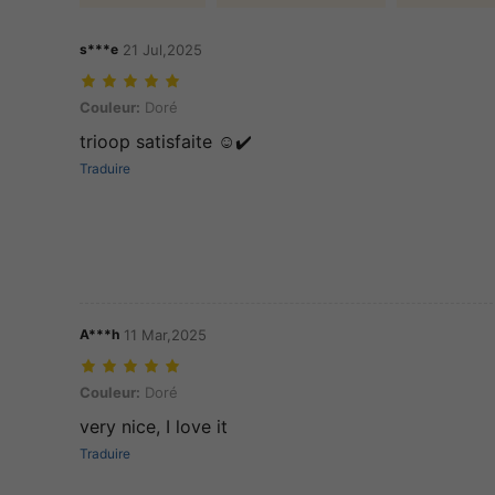
s***e
21 Jul,2025
Couleur: Doré
Couleur:
Doré
trioop satisfaite ☺️✔️
Traduire
A***h
11 Mar,2025
Couleur: Doré
Couleur:
Doré
very nice, I love it
Traduire