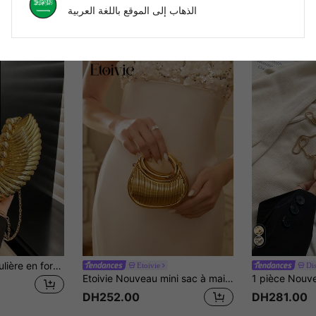
الذهاب إلى الموقع باللغة العربية
2025 Sac à bandoulière en forme de coquillage doré détachable, trousse à rouge à lèvres à la mode, sac à bandoulière élégant convenant pour les sorties du soir
Etoivie
Di
Etoivie Nouveau mini sac à main en acrylique, pochette de mode, sac de soirée en forme de croissant de lune personnalisé avec sangle amovible
DH252.00
DH281.00