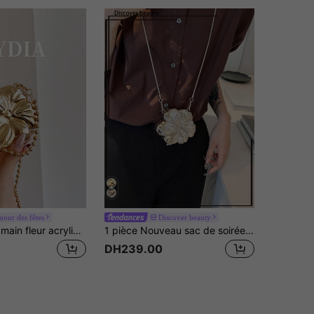
our des fêtes
Discover beauty
1 pièce Sac à main fleur acrylique de haute qualité avec chaîne, sac à bandoulière, pochette de soirée
1 pièce Nouveau sac de soirée mini métallique électroplaqué avec chaîne, décoré de fleurs et de poissons rouges en forme de glitter. Portefeuille cosmétique élégant et pour le maquillage. Accessoire raffiné à offrir aux femmes, convenant pour la Saint-Valentin, un mariage ou un rendez-vous.
DH239.00