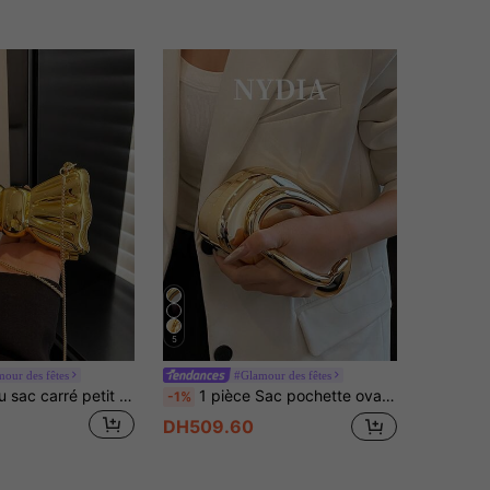
5
our des fêtes
#Glamour des fêtes
2025 Nouveau sac carré petit pour femmes avec nœud et chaîne Yuansu Feng, style minimaliste pour l'épaule et en bandoulière, collection Printemps/Été
1 pièce Sac pochette ovale en PU avec style minimaliste rétro élégant, décoration en métal doré en forme de vague, fine bandoulière chaîne dorée, sac de soirée mini de luxe vintage #Sac pochette ovale en PU mat marron foncé #Sac à main avec décoration en métal doré en forme de vague #Sac bandoulière avec fine chaîne dorée
-1%
DH509.60