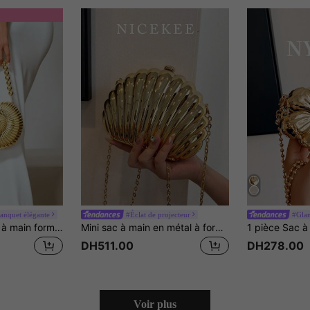
anquet élégante
#Éclat de projecteur
#Glam
CUCCOO SZL Sac à main forme de conque dorée 2025, bandoulière amovible, pochette à rouge à lèvres à la mode, sac à bandoulière élégant et , convient pour les sorties du soir
Mini sac à main en métal à forme de coquille avec effet laser, sac à bandoulière et sac à bandoulière rétro Y2K en métal, convient pour les dîners de gala, les sorties, les rendez-vous, les achats et autres occasions pour femmes. Portefeuille élégant en forme de coquille, parfait pour les fêtes, les mariages, les dîners de gala et les banquets, peut être assorti à une robe de mariée, une robe de soirée, une robe de bal et une tenue d'anniversaire.
DH511.00
DH278.00
Voir plus