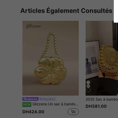
Articles Également Consultés
Glizzene
Glizzene Un sac à bandoulière doré unicolore avec chaîne amovible, sac à main avec boucle magnétique non doublé, sac de soirée au style Y2K avec fleur en acrylique, convient aux femmes
NEW
DH381.00
DH424.00