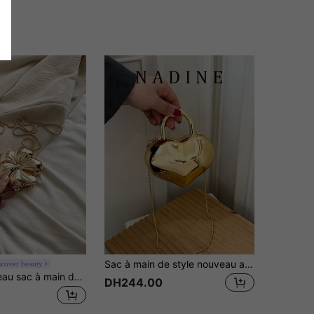
Sac à main de style nouveau avec chaîne miroir de haute qualité, mini sac à bandoulière en forme de cœur, sac bandoulière pour femmes
scover beauty
1 pièce Nouveau sac à main de soirée mini fleur en forme de paillettes métalliques électroplaquées, sac accessoire mode avec chaîne, porte-monnaie élégant, étui à rouge à lèvres, pochette pour écouteurs, cadeau pour femmes, convient pour la Saint-Valentin, les fêtes, les robes de mariée, à utiliser comme sac à l'épaule/sac bandoulière
DH244.00