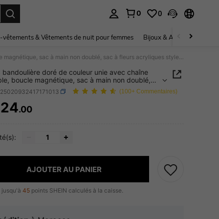
0
0
ouver. Press Enter to select.
-vêtements & Vêtements de nuit pour femmes
Bijoux & Accessoires pou
Un sac bandoulière doré de couleur unie avec chaîne amovible, boucle magnétique, sac à main non doublé, sac à fleurs acryliques style Y2K, convient aux femmes
 bandoulière doré de couleur unie avec chaîne
le, boucle magnétique, sac à main non doublé,
fleurs acryliques style Y2K, convient aux femmes
g25020932417171013
(100+ Commentaires)
424
.00
ICE AND AVAILABILITY
té(s):
AJOUTER AU PANIER
 jusqu'à
45
points SHEIN calculés à la caisse.