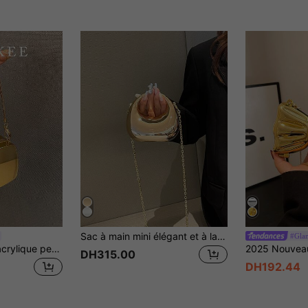
Sac à main mini élégant et à la mode, nouveau sac isotherme multifonction en acrylique pour femmes, sac bandoulière de mode haut de gamme
#Glam
Sac carré mini en acrylique personnalisé classique, sac bandoulière élégant et polyvalent au tempérament chic, design de niche exquis pour rouge à lèvres et pièces
DH315.00
DH192.44