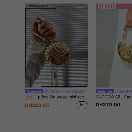
#Soirée de banquet élégante
#Soirée de b
1 pièce Nouveau mini sac coque métallique, sac bandoulière personnalisé à la mode avec sangle de perle de culture, porte-monnaie mignon plaqué or, sac pour écouteurs, sac à cosmétiques à rouge à lèvres et bijoux avec chaîne métallique, cadeau de style pour femmes, sac pour femmes de couleur métallique futuriste, élégant sac de perle de culture, élégant sac coquille, parfait pour les fêtes, mariages, dîners et banquets, correspond aux robes de mariée, tenues de soirée, robes de bal, tenues d'anniversaire et vêtements de fête pour femmes
-1%
DH379.00
DH223.85