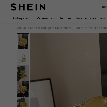
Rob
Use up 
Catégories
Vêtements pour femmes
Vêtements pour femme
Accueil
Sacs et bagages
Sacs femme
Sacs à bandoulière pou
/
/
/