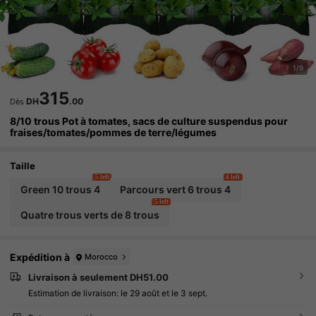
1/9
315
DH
.00
Dès
8/10 trous Pot à tomates, sacs de culture suspendus pour
fraises/tomates/pommes de terre/légumes
Taille
5 left
4 left
Green 10 trous 4
Parcours vert 6 trous 4
5 left
Quatre trous verts de 8 trous
Expédition à
Morocco
Livraison à seulement DH51.00
Estimation de livraison:
le 29 août et le 3 sept.