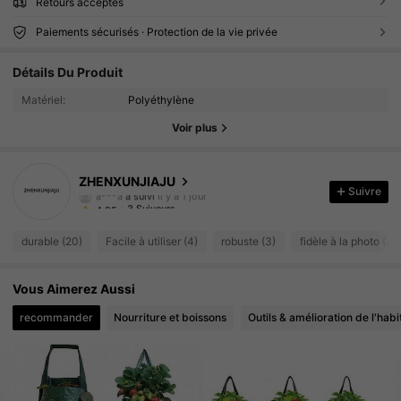
Retours acceptés
Paiements sécurisés · Protection de la vie privée
Détails Du Produit
Matériel:
Polyéthylène
Voir plus
3 Suiveurs
4.95
ZHENXUNJIAJU
a***a
a suivi
Il y a 1 jour
Suivre
3 Suiveurs
4.95
durable (20)
Facile à utiliser (4)
robuste (3)
fidèle à la photo (2)
Vous Aimerez Aussi
recommander
Nourriture et boissons
Outils & amélioration de l'habi