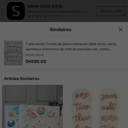
SHEIN-SOLDE D'ÉTÉ
×
INSTALLER
Découvrez les dernières tendances à bon prix.
(18,717)
Similaires
7 pièces/set Cartes de jalons mensuels bébé recto-verso,
panneaux d'annonce du nom du nouveau-né, cartes
mensuelles en bois de jalons 1-12 mois, panneaux en bois
Multicolore
pour nouveau-né, convient aux nouveaux parents et à la
DH290.00
baby shower, cadeau pour les futures mamans, panneaux de
bienvenue pour nouveau-né
Articles Similaires