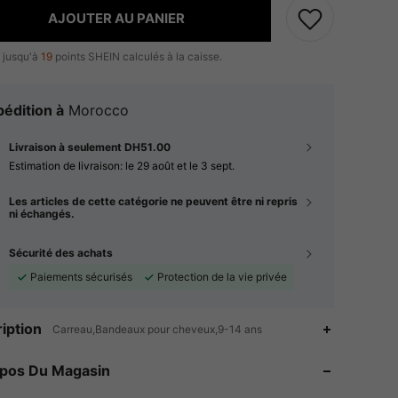
AJOUTER AU PANIER
 jusqu'à
19
points SHEIN calculés à la caisse.
édition à
Morocco
Livraison à seulement DH51.00
Estimation de livraison:
le 29 août et le 3 sept.
Les articles de cette catégorie ne peuvent être ni repris
ni échangés.
Sécurité des achats
Paiements sécurisés
Protection de la vie privée
4.95
116
4.3K
iption
Carreau,Bandeaux pour cheveux,9-14 ans
4.95
116
4.3K
opos Du Magasin
4.95
116
4.3K