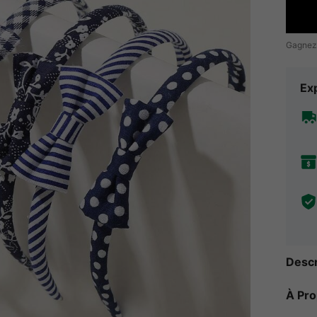
Gagnez
Exp
Descr
À Pr