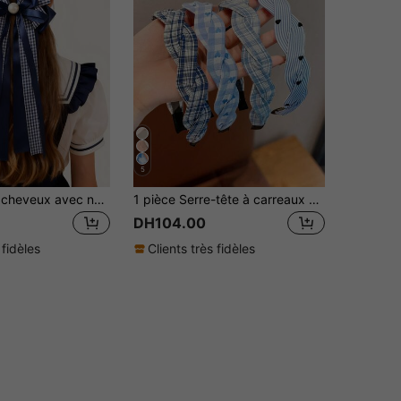
5
1 pièce Clip à cheveux avec nœud ruban à carreaux bleus, style polyvalent et décontracté pour l'école. Convient pour le campus et l'usage quotidien
1 pièce Serre-tête à carreaux pour fille, serre-tête tressé polyvalent antidérapant
DH104.00
 fidèles
Clients très fidèles