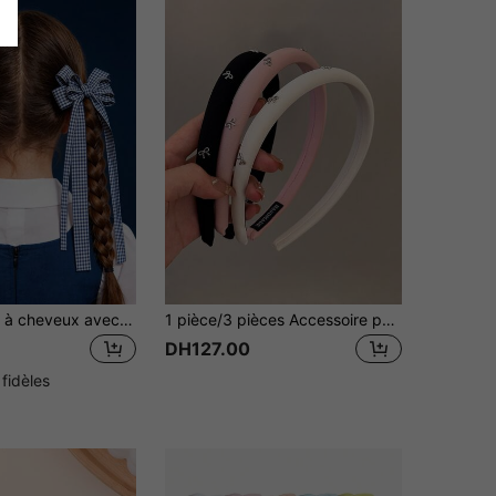
2 pièces Clips à cheveux avec nœud à carreaux bicolores, idéal pour une utilisation quotidienne
1 pièce/3 pièces Accessoire pour cheveux pour filles enfants, serre-tête à couronne haute en tissu éponge de couleur unie avec nœud papillon étroit, pour un usage quotidien
DH127.00
 fidèles