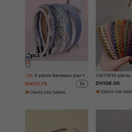
6 pièces Bandeaux pour filles imprimés floraux bohèmes/boho, ensemble d'accessoires pour cheveux avec perles fausses élégantes, convient pour les fêtes de vacances et l'usage quotidien
-1%
DH108.00
DH211.78
Clients très fidè
Clients très fidèles