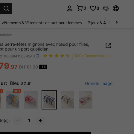
0
0
ouver. Press Enter to select.
-vêtements & Vêtements de nuit pour femmes
Bijoux & Accessoires pou
uotidien
es Serre-têtes mignons avec nœud pour filles,
nt pour un port quotidien
k2108068415834240
(1000+ Commentaires)
79
.97
DH181.00
-1%
ICE AND AVAILABILITY
ur:
Bleu azur
Grande image
té(s):