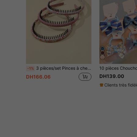
3 pièces/set Pinces à cheveux pour filles, accessoires pour cheveux de filles, bandeaux pour filles avec dents pour les franges, bandeau de lavage de cheveux
-1%
DH139.00
DH166.06
Clients très fidè