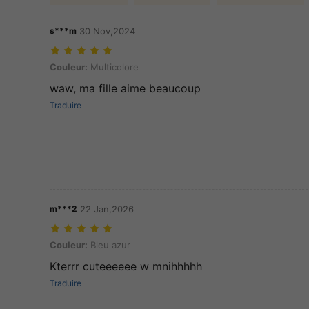
s***m
30 Nov,2024
Couleur: Multicolore
Couleur:
Multicolore
waw, ma fille aime beaucoup
Traduire
m***2
22 Jan,2026
Couleur: Bleu azur
Couleur:
Bleu azur
Kterrr cuteeeeee w mnihhhhh
Traduire