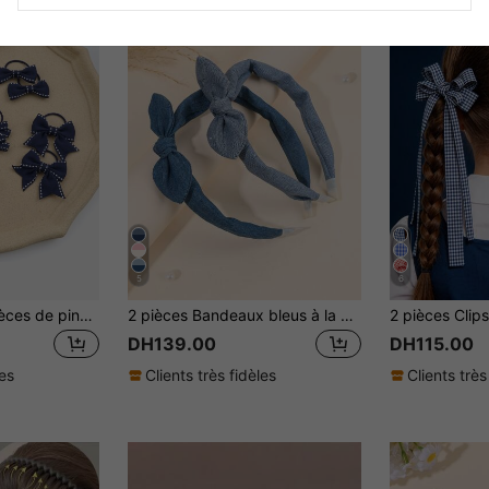
5
6
Ensemble de 10 pièces de pinces à cheveux nœud pour enfants, accessoires pour cheveux nœud, élastiques à cheveux, ensemble d'accessoires pour cheveux pour filles, ensemble d'accessoires pour cheveux cadeau 10 pièces, accessoires pour cheveux de rentrée scolaire
2 pièces Bandeaux bleus à la mode, Bandeau à nœud mignon pour filles, Accessoires de cheveux vintage, Élégant et simple, Cadeau de vacances, Bandeau, Accessoires de cheveux pour enfants
DH139.00
DH115.00
les
Clients très fidèles
Clients très