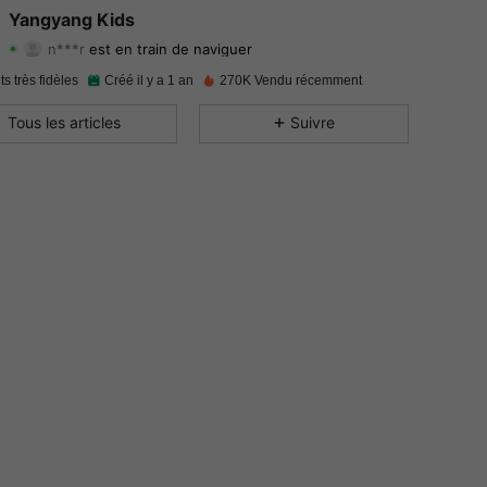
Yangyang Kids
n***r
est en train de naviguer
4.95
116
4.3K
Evaluation
Articles
Suiveurs
ts très fidèles
Créé il y a 1 an
270K Vendu récemment
4.95
116
4.3K
Tous les articles
Suivre
4.95
116
4.3K
4.95
116
4.3K
4.95
116
4.3K
4.95
116
4.3K
4.95
116
4.3K