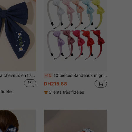
1 pièce Pince à cheveux en tissu bleu marine, brodée de 26 lettres & fleurs, accessoire de cheveux pince crocodile à la mode, cadeau de fête pour filles, cadeau de rentrée scolaire
10 pièces Bandeaux mignons avec nœud papillon, accessoires pour les cheveux en ruban à nœud papillon de couleur unie antidérapants pour filles
-1%
DH215.88
 fidèles
Clients très fidèles