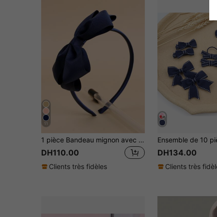
11
1 pièce Bandeau mignon avec nœud, accessoire pour cheveux bleu marine, convient aux filles, aux tout-petits, aux enseignants et aux étudiants pour la rentrée scolaire
DH110.00
DH134.00
Clients très fidèles
Clients très fidè