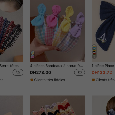
5
1/4/7/9/20 pièces Serre-têtes simples de couleur bonbon unie, style coréen, bandeaux tressés ondulés sans dommage avec dents, convient pour un usage quotidien et décontracté
4 pièces Bandeaux à nœud frais et doux pour filles, bandeaux larges en tissu à carreaux colorés antidérapants, convenant pour le port quotidien, la rentrée scolaire, à assortir avec les vêtements
DH273.00
DH133.72
les
Clients très fidèles
Clients très