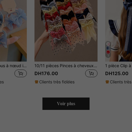
4
10 pièces Chouchous à nœud imprimés à la mode pour filles (carte aléatoire)
10/11 pièces Pinces à cheveux nœud minimalistes à la mode pour filles, polyvalentes pour le port quotidien, convenant pour les fêtes et les rassemblements
DH176.00
DH125.00
les
Clients très fidèles
Clients très
Voir plus