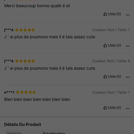
Merci
beaucoup
bonne
qualit
é
et
Utile
(0)
j***e
Couleur: Noir / Taille: 1
J
'
ai
plus
de
poumons
mais
il
é
tais
assez
cute
Utile
(0)
j***e
Couleur: Noir / Taille: 8
J
'
ai
plus
de
poumons
mais
il
é
tais
assez
cute
Utile
(0)
n***1
Couleur: Noir / Taille: 1
Bien
bien
bien
bien
bien
bien
bien
Utile
(0)
2.3K Suiveurs
4.87
Détails Du Produit
Matériel:
Polyéthylène