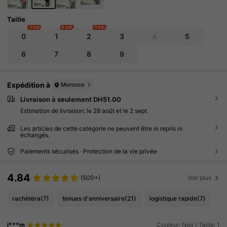
Taille
3 left
8 left
9 left
0
1
2
3
4
5
6
7
8
9
Expédition à
Morocco
Livraison à seulement DH51.00
Estimation de livraison:
le 28 août et le 2 sept.
Les articles de cette catégorie ne peuvent être ni repris ni
échangés.
Paiements sécurisés · Protection de la vie privée
4.84
(500+)
Voir plus
rachètera
(7)
tenues d'anniversaire
(21)
logistique rapide
(7)
j***m
Couleur: Noir / Taille: 1