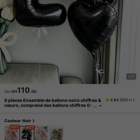
1/17
110
DH
.00
Dès
6 pièces Ensemble de ballons noirs chiffres &
4.84
(
500+
)
cœurs, comprend des ballons chiffres 0-
9 avec décoration de nœud et des ballons
cœurs assortis - Convient pour fête d'anniver
saire, mariage, anniversaire, fête de la Saint-V
Couleur: Noir
alentin - Fournitures de fête noires