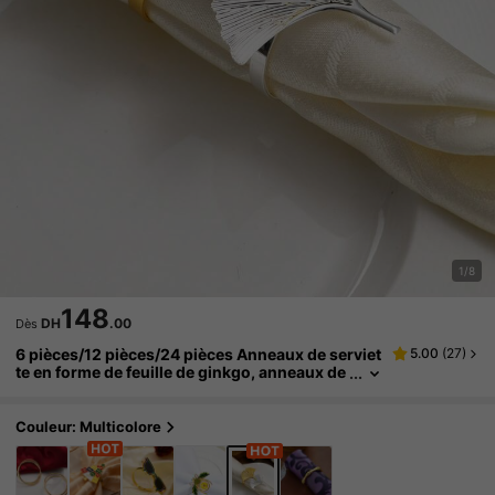
1/8
148
DH
.00
Dès
6 pièces/12 pièces/24 pièces Anneaux de serviet
5.00
(
27
)
te en forme de feuille de ginkgo, anneaux de
serviette en fer simples, convenant à la déco
ration de table et de cuisine, créant une belle mis
e en place de table de Noël.
Couleur: Multicolore