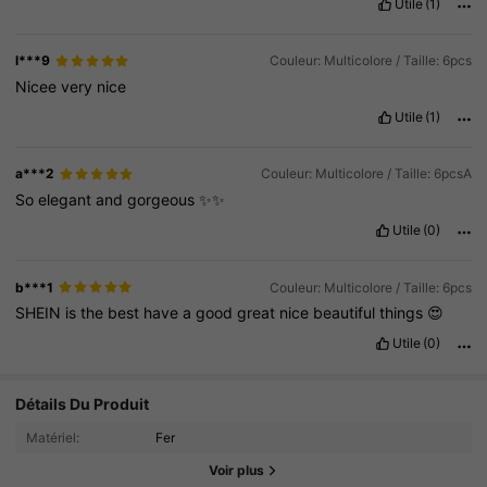
Utile
(1)
l***9
Couleur: Multicolore / Taille: 6pcs
Nicee
very
nice
Utile
(1)
a***2
Couleur: Multicolore / Taille: 6pcsA
So
elegant
and
gorgeous
✨✨
Utile
(0)
b***1
Couleur: Multicolore / Taille: 6pcs
SHEIN
is
the
best
have
a
good
great
nice
beautiful
things
😍
Utile
(0)
Détails Du Produit
Matériel:
Fer
Voir plus