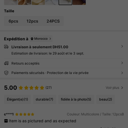
Taille
6pcs
12pcs
24PCS
Expédition à
Morocco
Livraison à seulement DH51.00
Estimation de livraison:
le 29 août et le 3 sept.
Retours acceptés
Paiements sécurisés · Protection de la vie privée
5.00
(27)
Voir plus
Élégant(e)
(1)
durable
(7)
fidèle à la photo
(5)
beau
(2)
c***1
Couleur: Multicolore / Taille: 12pcsB
Item
is
as
pictured
and
as
expected