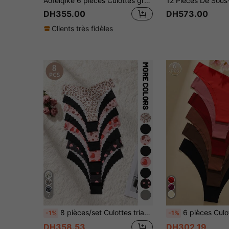
Aofeiqike 6 pièces Culottes grandes tailles à taille haute pour femmes, culottes sexy sans couture en soie de glace respirante, sous-vêtements confortables et doux
DH355.00
DH573.00
Clients très fidèles
7
8 pièces/set Culottes triangulaires sans couture pour femmes avec imprimé léopard et couleur unie avec bordure ondulée, tissu confortable et lisse
6 pièces Culottes triangulaires sans couture pour femmes, sous-
-1%
-1%
DH358.53
DH302.19