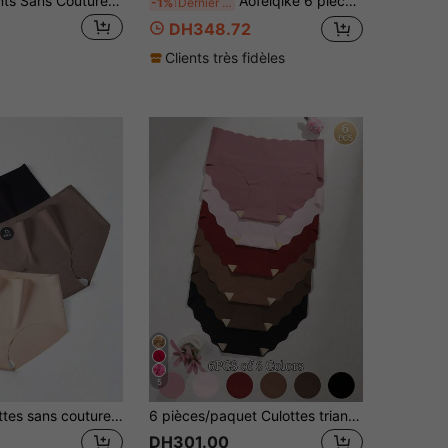
Sous-vêtements Sans Couture Pour Femmes (7 Culottes Triangle)
Aofeiqike 6 pièces Culottes sans couture en soie de glace à taille mi-haute pour femmes, sous-vêtements triangle invisibles et respirants, bords doux et sans roulement, convient pour le sport, le yoga et le port quotidien
-1%
Dernier jour
DH348.72
Clients très fidèles
5
3 pièces Culottes sans couture en soie de glace pour femmes, culottes invisibles de couleur unie, sous-vêtements en soie doux et fins, slips mi-taille confortables, lingerie
6 pièces/paquet Culottes triangle sans couture pour femmes, couleur unie, taille ondulée, tissu confortable et doux pour la peau
DH301.00