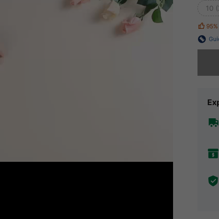
10 (
95%
Gui
Désolés,
Exp