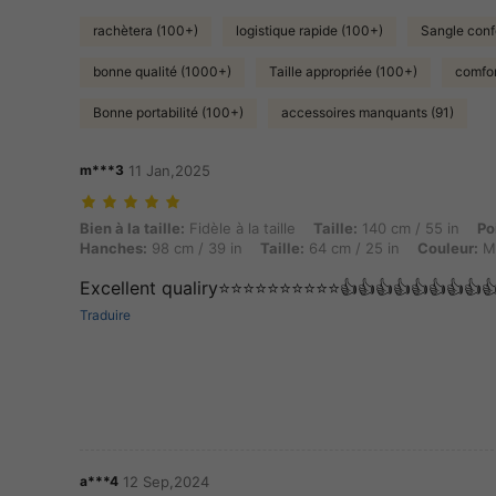
rachètera (100+)
logistique rapide (100+)
Sangle conf
bonne qualité (1000+)
Taille appropriée (100+)
comfor
Bonne portabilité (100+)
accessoires manquants (91)
m***3
11 Jan,2025
Bien à la taille: Fidèle à la taille, Taille: 140 cm / 55 in, Poids: 59 k
Bien à la taille:
Fidèle à la taille
Taille:
140 cm / 55 in
Po
Hanches:
98 cm / 39 in
Taille:
64 cm / 25 in
Couleur:
Mu
Excellent qualiry⭐️⭐️⭐️⭐️⭐️⭐️⭐️⭐️⭐️⭐️👍👍👍👍👍👍👍👍
Traduire
a***4
12 Sep,2024