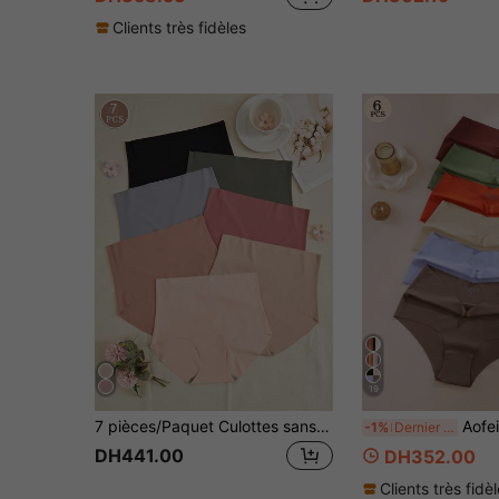
Clients très fidèles
19
7 pièces/Paquet Culottes sans couture à taille haute pour femmes
Aofeiqike 6 pièces Culottes grandes tailles à tail
-1%
Dernier jour
DH441.00
DH352.00
Clients très fidè