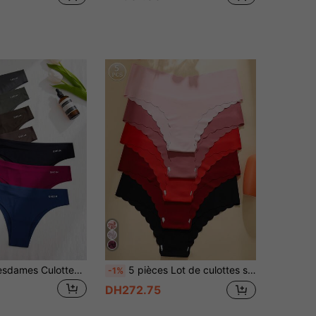
7pcs / Sac Mesdames Culottes Soutien-gorge À Bretelles Sans Marques Solides De Couleur Solide
5 pièces Lot de culottes sans couture pour femmes, couleurs rouge et noir unicolore, tissu sexy et confortable avec bord ondulé
-1%
DH272.75