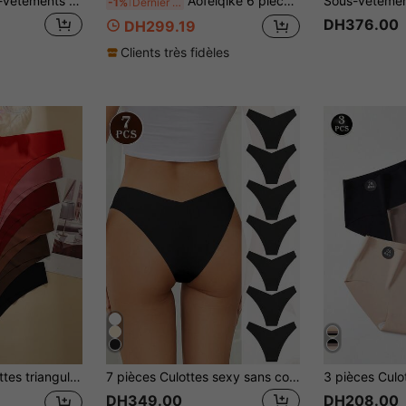
12 Pièces De Sous-vêtements Triangulaires Confortables Sans Couture De Couleur Unie
Aofeiqike 6 pièces Culottes sans couture en soie de glace pour femmes, culottes triangle sexy à taille moyenne, culottes invisibles respirantes, douces et agréables à la peau, convenant pour le sport, le yoga et le port quotidien
-1%
Dernier jour
DH376.00
DH299.19
Clients très fidèles
vêtements de couleur unie en tissu confortable et lisse
7 pièces Culottes sexy sans couture en forme de V, slips triangulaires doux et confortables, sous-vêtements invisibles pour femmes
DH349.00
DH208.00