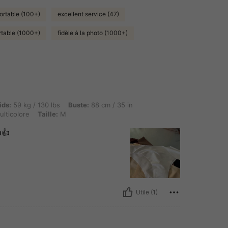
ortable (100+)
excellent service (47)
table (1000+)
fidèle à la photo (1000+)
g / 130 lbs, Buste: 88 cm / 35 in, Hanches: 98 cm / 39 in, Taille: 64 cm / 25 in, Couleu
ids:
59 kg / 130 lbs
Buste:
88 cm / 35 in
lticolore
Taille:
M
👍
Utile (1)