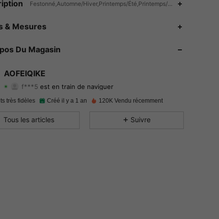
iption
Festonné,Automne/Hiver,Printemps/Été,Printemps/Automne/Hiver,Au
4.92
85
5.5K
es & Mesures
4.92
85
5.5K
opos Du Magasin
4.92
85
5.5K
AOFEIQIKE
f***5
est en train de naviguer
4.92
85
5.5K
Evaluation
Articles
Suiveurs
ts très fidèles
Créé il y a 1 an
120K Vendu récemment
4.92
85
5.5K
Tous les articles
Suivre
4.92
85
5.5K
4.92
85
5.5K
4.92
85
5.5K
4.92
85
5.5K
4.92
85
5.5K