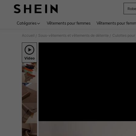
Rob
Use up 
Catégories
Vêtements pour femmes
Vêtements pour femme
Accueil
Sous-vêtements et vêtements de détente
Culottes pou
/
/
Video