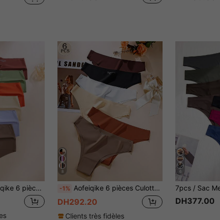
8
6
le haute pour femmes, culottes sexy sans couture en soie glacée respirante, sous-vêtements confortables et doux
Aofeiqike 6 pièces Culottes sans couture en soie de glace pour femmes, culottes triangle sexy à taille moyenne, culottes invisibles respirantes, douces et respectueuses de la peau, convenant pour le sport, le yoga et le port quotidien
-1%
DH377.00
DH292.20
les
Clients très fidèles