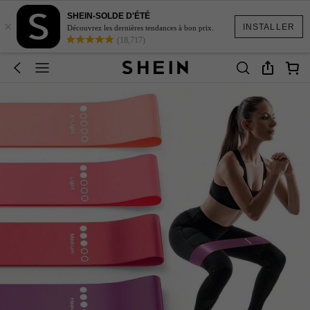
SHEIN-SOLDE D'ÉTÉ
×
INSTALLER
Découvrez les dernières tendances à bon prix.
(18,717)