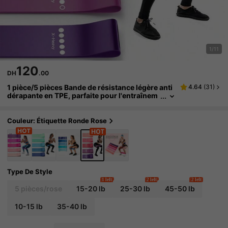
1/11
120
DH
.00
1 pièce/5 pièces Bande de résistance légère anti
4.64
(
31
)
dérapante en TPE, parfaite pour l'entraînem
ent de la flexibilité et de la mobilité, convient
pour le yoga, le Pilates, l'entraînement de résista
nce, la gymnastique et la danse, bande d'étireme
Couleur: Étiquette Ronde Rose
nt
Type De Style
1 left
2 left
2 left
5 pièces/rose
15-20 lb
25-30 lb
45-50 lb
10-15 lb
35-40 lb