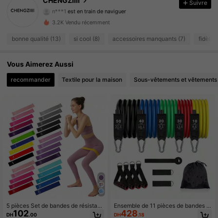
CHENGZIIII
Suivre
n***1
est en train de naviguer
20 Suiveurs
4.63
3.2K Vendu récemment
20 Suiveurs
4.63
bonne qualité (13)
si cool (8)
accessoires manquants (7)
fidèle 
20 Suiveurs
4.63
Vous Aimerez Aussi
recommander
Textile pour la maison
Sous-vêtements et vêtements
20 Suiveurs
4.63
20 Suiveurs
4.63
20 Suiveurs
4.63
20 Suiveurs
4.63
20 Suiveurs
4.63
5 pièces Set de bandes de résistan
Ensemble de 11 pièces de bandes d
102
428
ce, convient pour la flexibilité et la
e résistance, comprend des tubes d
DH
.00
DH
.18