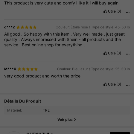
This
product
is
very
cute
and
comfy
i
like
it
i
will
buy
again
Utile
(0)
c***2
Couleur: Étoile rose / Type de style: 45-50 lb
All
good
.
So
happy
with
this
item
.
Very
well
made
,
just
great
quality
.
Always
impressed
with
Shein
-
all
products
and
the
service
.
Best
online
shop
for
everything
.
Utile
(0)
M***K
Couleur: Bleu azur / Type de style: 25-30 lb
very
good
product
and
worth
the
price
Utile
(0)
20 Suiveurs
4.63
Détails Du Produit
Matériel:
TPE
20 Suiveurs
4.63
Voir plus
20 Suiveurs
4.63