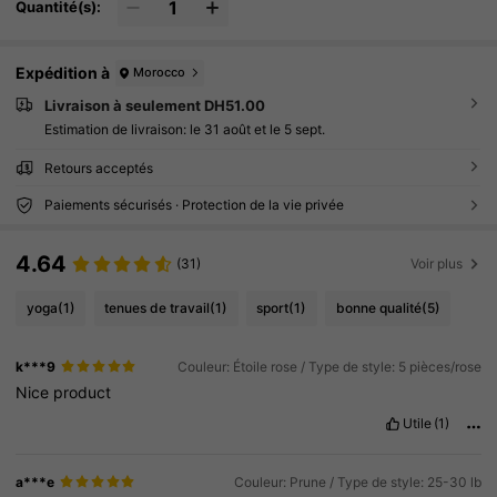
Quantité(s):
Expédition à
Morocco
Livraison à seulement DH51.00
Estimation de livraison:
le 31 août et le 5 sept.
Retours acceptés
Paiements sécurisés · Protection de la vie privée
4.64
(31)
Voir plus
yoga
(1)
tenues de travail
(1)
sport
(1)
bonne qualité
(5)
k***9
Couleur: Étoile rose / Type de style: 5 pièces/rose
Nice
product
Utile
(1)
a***e
Couleur: Prune / Type de style: 25-30 lb