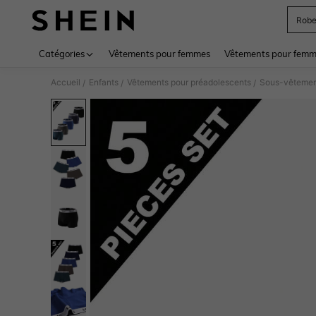
Rob
Use up 
Catégories
Vêtements pour femmes
Vêtements pour femme
Accueil
Enfants
Vêtements pour préadolescents
Sous-vêtemen
/
/
/