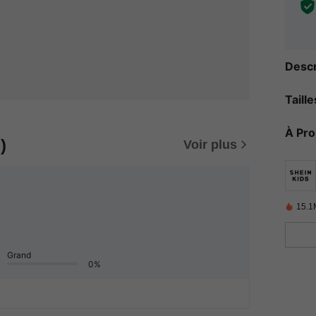
Descr
Taill
À Pr
)
Voir plus
15.1
Grand
0%