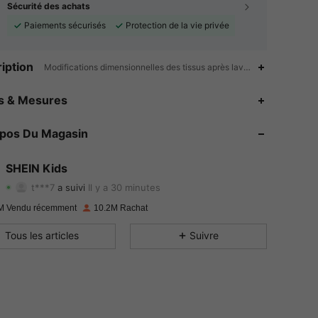
Sécurité des achats
Paiements sécurisés
Protection de la vie privée
iption
Modifications dimensionnelles des tissus après lavage à domicile,Bl
es & Mesures
4.94
50K
807K
opos Du Magasin
4.94
50K
807K
SHEIN Kids
4.94
50K
807K
t***7
a suivi
Il y a 30 minutes
a***m
est en train de naviguer
4.94
50K
807K
M Vendu récemment
10.2M Rachat
Tous les articles
Suivre
4.94
50K
807K
4.94
50K
807K
4.94
50K
807K