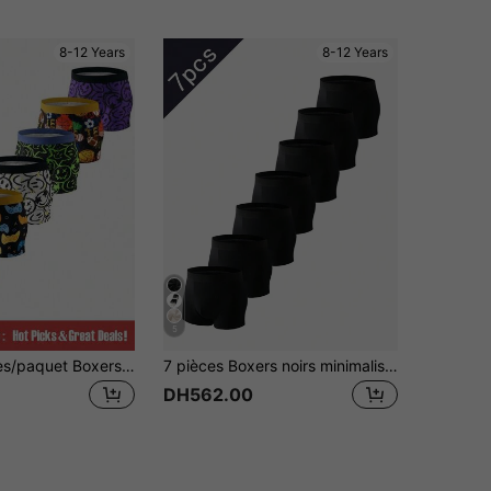
8-12 Years
8-12 Years
5
SHEIN 7 pièces/paquet Boxers de garçon confortables avec motifs de console de jeu, football, rugby et visage souriant pour la croissance
7 pièces Boxers noirs minimalistes pour garçons, confortables pour toutes les saisons
DH562.00