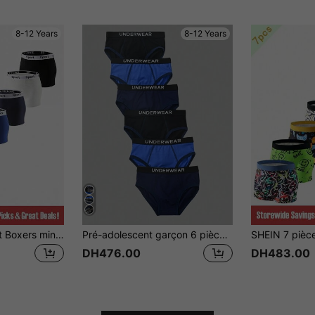
8-12 Years
8-12 Years
SHEIN 7 pièces/set Boxers minimalistes pour garçons avec imprimé de lettre anglaise sur la ceinture, confort
Pré-adolescent garçon 6 pièces Caleçons minimalistes à la mode, taille élastique, couleur unie, confortables
DH476.00
DH483.00