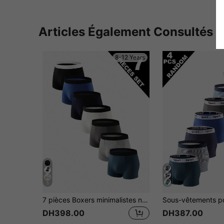
Articles Également Consultés
8-12 Years
5
7 pièces Boxers minimalistes noirs mode pour garçons, confortables pour toutes les saisons
DH398.00
DH387.00