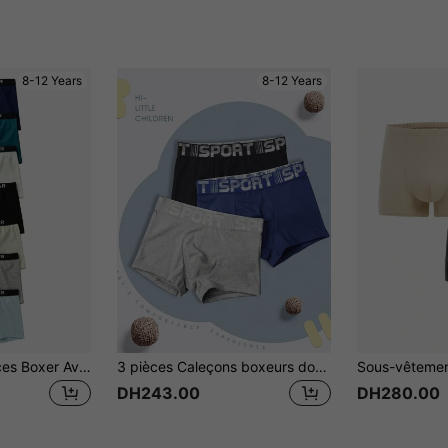
8-12 Years
8-12 Years
Petit Garçon 7 pièces Boxer Avec Bande Lettre
3 pièces Caleçons boxeurs doux et confortables à patchwork de lettres pour pré-adolescents
DH243.00
DH280.00