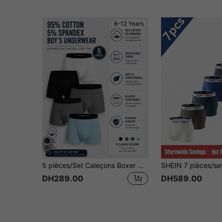
8-12 Years
5 pièces/Set Caleçons Boxer Garçon Imprimé dessin animé Cool Noir & Gris, Sensation Confortable, Convient Pour Toutes les Saisons
DH289.00
DH589.00