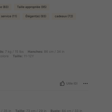
e (83)
Taille appropriée (95)
 service (11)
Élégant(e) (93)
cadeaux (72)
/ 15 lbs, Hanches: 86 cm / 34 in, Buste: 81 cm / 32 in, Taille: 70 cm / 28 in, Couleur: 
ds:
7 kg / 15 lbs
Hanches:
86 cm / 34 in
colore
Taille:
11-12Y
Utile (0)
lle: 73 cm / 29 in, Buste: 84 cm / 33 in, Couleur: Multicolore, Taille: 13-14Y
/ 35 in
Taille:
73 cm / 29 in
Buste:
84 cm / 33 in