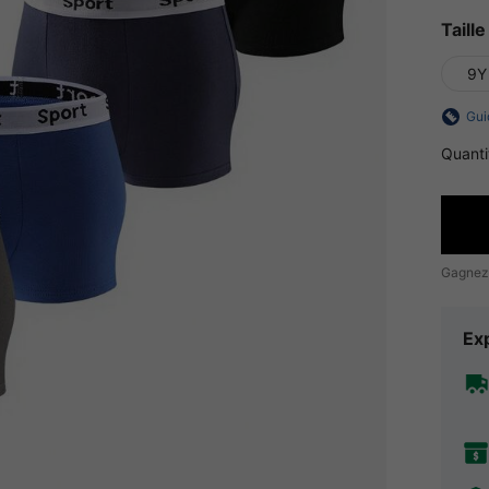
Taille
9Y
Gui
Quanti
Gagnez
Exp