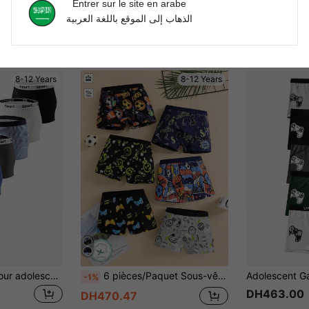
Entrer sur le site en arabe
الذهاب إلى الموقع باللغة العربية
8-12 Years
8-12 Years
Sous-vêtements pour adolescents garçons, 4 pièces/paquet, caleçons de sport avec ceinture à lettres, toutes saisons
6 pièces/Paquet Sous-vêtements boxeurs en coton colorés avec motifs de jeux vidéo pour garçons préadolescents
-1%
DH463.00
DH470.47