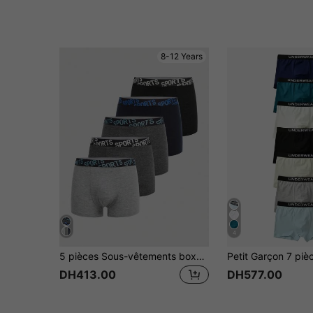
8-12 Years
4
5 pièces Sous-vêtements boxeurs à taille élastique avec lettres colorbloquées pour garçons préadolescents, vêtements de sport décontractés
DH413.00
DH577.00