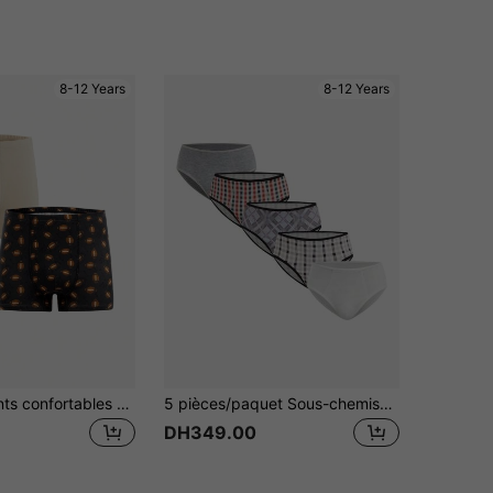
8-12 Years
8-12 Years
Sous-vêtements confortables en coton avec motif de dessin animé de football pour garçons
5 pièces/paquet Sous-chemises confortables en soie de lait à imprimé étoiles pour garçons
DH349.00