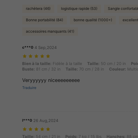
rachètera (46)
logistique rapide (53)
Sangle confortabl
Bonne portabilité (84)
bonne qualité (1000+)
excellent
accessoires manquants (41)
c***0
4 Sep,2024
Bien à la taille: Fidèle à la taille, Taille: 50 cm / 20 in, Poids: 7 kg 
Bien à la taille:
Fidèle à la taille
Taille:
50 cm / 20 in
Poi
Buste:
81 cm / 32 in
Taille:
70 cm / 28 in
Couleur:
Multi
Veryyyyyy niceeeeeeeee
Traduire
l***0
26 Aug,2024
Taille: 54 cm / 21 in, Poids: 7 kg / 15 lbs, Hanches: 88 cm / 35 in, Tai
Taille:
54 cm / 21 in
Poids:
7 kg / 15 lbs
Hanches:
88 cm 