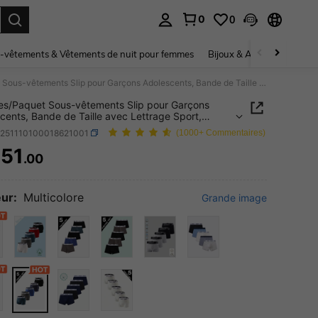
0
0
ouver. Press Enter to select.
-vêtements & Vêtements de nuit pour femmes
Bijoux & Accessoires pou
5 pièces/Paquet Sous-vêtements Slip pour Garçons Adolescents, Bande de Taille avec Lettrage Sport, Toutes Saisons
es/Paquet Sous-vêtements Slip pour Garçons
cents, Bande de Taille avec Lettrage Sport,
 Saisons
k251110100018621001
(1000+ Commentaires)
51
.00
ICE AND AVAILABILITY
ur:
Multicolore
Grande image