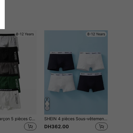
8-12 Years
8-12 Years
Adolescent Garçon 5 pièces Caleçon Manette De Jeu & À Lettres À Bande Contrastante
SHEIN 4 pièces Sous-vêtements de base pour garçons pré-adolescents, couleur unie avec bande élastique imprimée et bordure colorée
DH362.00