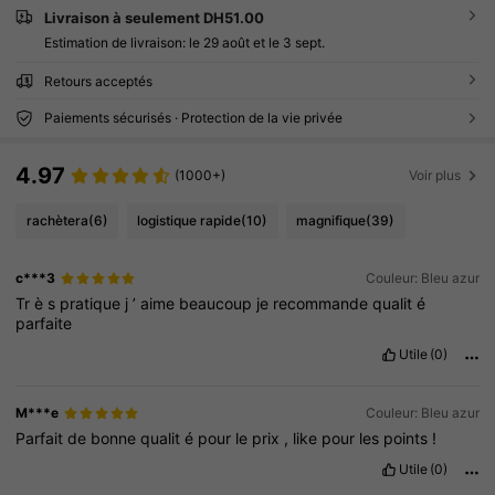
Livraison à seulement DH51.00
Estimation de livraison:
le 29 août et le 3 sept.
Retours acceptés
Paiements sécurisés · Protection de la vie privée
4.97
(1000+)
Voir plus
rachètera
(6)
logistique rapide
(10)
magnifique
(39)
c***3
Couleur: Bleu azur
Tr
è
s
pratique
j
’
aime
beaucoup
je
recommande
qualit
é
parfaite
Utile
(0)
M***e
Couleur: Bleu azur
Parfait
de
bonne
qualit
é
pour
le
prix
,
like
pour
les
points
!
Utile
(0)