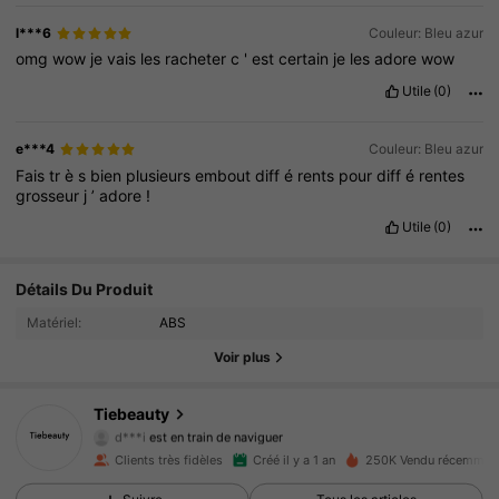
l***6
Couleur: Bleu azur
omg
wow
je
vais
les
racheter
c
'
est
certain
je
les
adore
wow
Utile
(0)
e***4
Couleur: Bleu azur
Fais
tr
è
s
bien
plusieurs
embout
diff
é
rents
pour
diff
é
rentes
grosseur
j
’
adore
!
Utile
(0)
15K Suiveurs
4.94
Détails Du Produit
Matériel:
ABS
15K Suiveurs
4.94
Voir plus
15K Suiveurs
4.94
Tiebeauty
d***i
est en train de naviguer
15K Suiveurs
4.94
Clients très fidèles
Créé il y a 1 an
250K Vendu récemmen