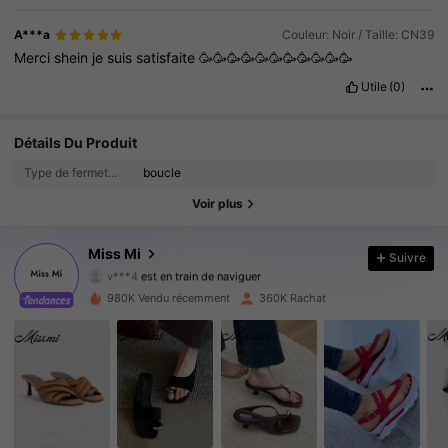
A***a
Couleur: Noir / Taille: CN39
Merci
shein
je
suis
satisfaite
🥳🥳🥳🥳🥳🥳🥳🥳🥳🥳🥳
Utile
(0)
256K Suiveurs
Détails Du Produit
4.83
Type de fermeture:
boucle
256K Suiveurs
4.83
Voir plus
256K Suiveurs
4.83
Miss Mi
Suivre
v***4
est en train de naviguer
256K Suiveurs
4.83
980K Vendu récemment
360K Rachat
256K Suiveurs
4.83
256K Suiveurs
4.83
256K Suiveurs
4.83