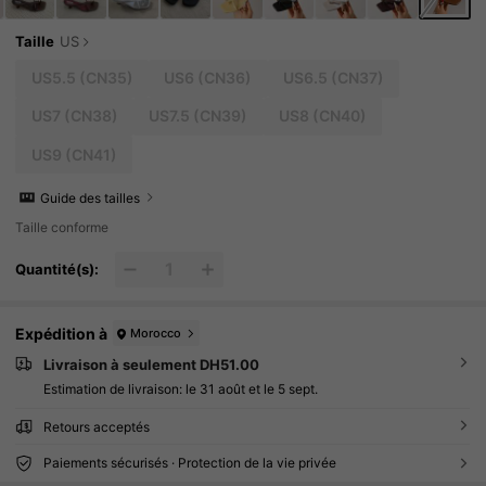
Taille
US
US5.5
(CN35)
US6
(CN36)
US6.5
(CN37)
US7
(CN38)
US7.5
(CN39)
US8
(CN40)
US9
(CN41)
Guide des tailles
Taille conforme
Quantité(s):
Expédition à
Morocco
Livraison à seulement DH51.00
Estimation de livraison:
le 31 août et le 5 sept.
Retours acceptés
Paiements sécurisés · Protection de la vie privée