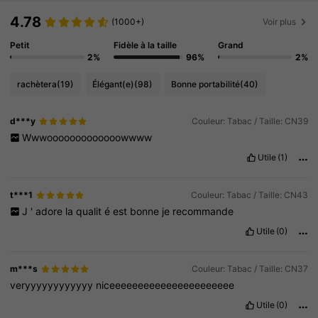
4.78
(1000+)
Voir plus
Petit
Fidèle à la taille
Grand
2%
96%
2%
rachètera
(19)
Élégant(e)
(98)
Bonne portabilité
(40)
d***y
Couleur: Tabac / Taille: CN39
Wwwooooooooooooowwww
Utile
(1)
t***1
Couleur: Tabac / Taille: CN43
J
'
adore
la
qualit
é
est
bonne
je
recommande
Utile
(0)
m***s
Couleur: Tabac / Taille: CN37
veryyyyyyyyyyyy
niceeeeeeeeeeeeeeeeeeeeee
Utile
(0)