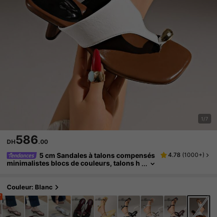
1/7
586
DH
.00
5 cm Sandales à talons compensés
4.78
(
1000+
)
minimalistes blocs de couleurs, talons h
auts à bout ouvert pour femmes pour l'ét
é 2025
Couleur: Blanc