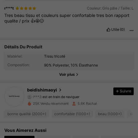
r***t
Couleur: Gris pâle / Taille: L
Tres
beau
tissu
et
couleurs
super
confortable
tres
bon
rapport
qualite
/
prix
👍🤩😊
Utile
(0)
Détails Du Produit
Matériel:
Tissu tricoté
2.2K Suiveurs
4.93
Composition:
90% Polyester, 10% Élasthanne
2.2K Suiveurs
4.93
Voir plus
2.2K Suiveurs
4.93
beidishimaoyi
Suivre
l***3
est en train de naviguer
2.2K Suiveurs
4.93
25K Vendu récemment
5.6K Rachat
bonne qualité (2000+)
comfortable (1000+)
beau (1000+)
si c
2.2K Suiveurs
4.93
2.2K Suiveurs
Vous Aimerez Aussi
4.93