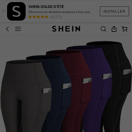
SHEIN-SOLDE D'ÉTÉ
×
INSTALLER
Découvrez les dernières tendances à bon prix.
(18,717)