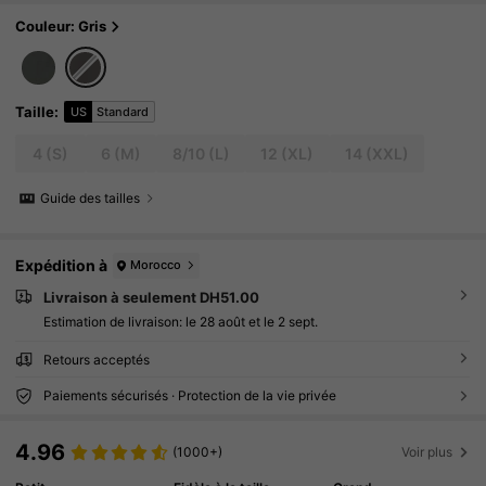
temps et les sports
Couleur: Gris
Taille
:
US
Standard
4
(S)
6
(M)
8/10
(L)
12
(XL)
14
(XXL)
Guide des tailles
Expédition à
Morocco
Livraison à seulement DH51.00
Estimation de livraison:
le 28 août et le 2 sept.
Retours acceptés
Paiements sécurisés · Protection de la vie privée
4.96
(1000+)
Voir plus