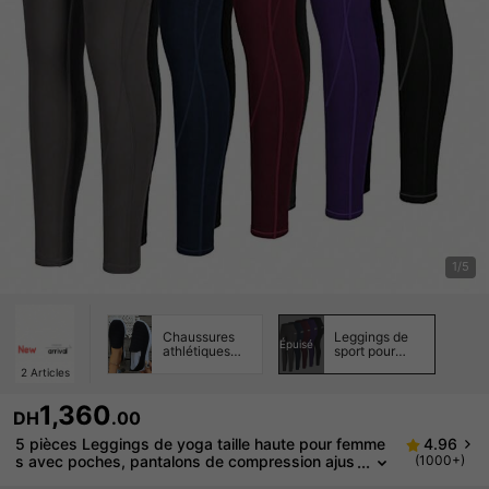
1/5
Chaussures
Leggings de
Épuisé
athlétiques
sport pour
décontractées
femmes
2
Articles
pour femmes
1,360
DH
.00
5 pièces Leggings de yoga taille haute pour femme
4.96
s avec poches, pantalons de compression ajus
(1000+)
tés pour l'entraînement, la course à pied, le prin