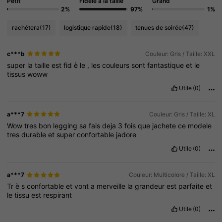
Petit
Fidèle à la taille
Grand
2%
97%
1%
rachètera
(17)
logistique rapide
(18)
tenues de soirée
(47)
c***b
Couleur: Gris / Taille: XXL
super
la
taille
est
fid
è
le
,
les
couleurs
sont
fantastique
et
le
tissus
woww
Utile
(0)
a***7
Couleur: Gris / Taille: XL
Wow
tres
bon
legging
sa
fais
deja
3
fois
que
jachete
ce
modele
tres
durable
et
super
confortable
jadore
Utile
(0)
a***7
Couleur: Multicolore / Taille: XL
Tr
è
s
confortable
et
vont
a
merveille
la
grandeur
est
parfaite
et
le
tissu
est
respirant
Utile
(0)