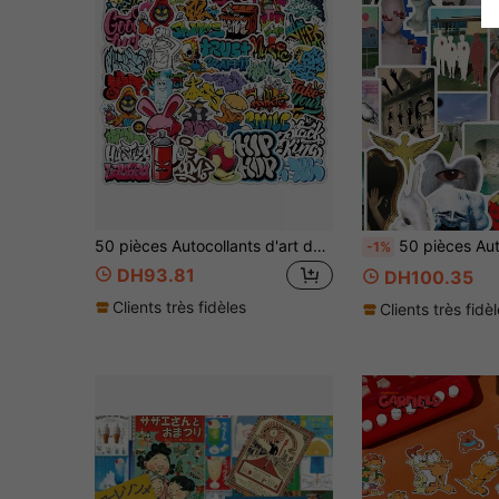
50 pièces Autocollants d'art de graffiti de rue cool et imperméables, convenant pour ordinateur portable, planche à roulettes, décoration de bouteille d'eau
50 pièces Autocollants de style surréaliste Dreamcore, Pack d'autocollants Weirdcore, Autocollants d'art Dreamcore amusants, Autocollants de graffiti de mode fantastique, Convient pour les bouteilles d'
-1%
DH93.81
DH100.35
Clients très fidèles
Clients très fidè