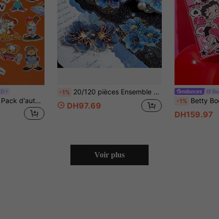
20/120 pièces Ensemble d'autocollants floraux vintage - Designs de fleurs élégants pour le scrapbooking, l'artisanat DIY & les collages | Matériau PET, auto-adhésif & accents scintillants, pour la rentrée scolaire, les fournitures scolaires, le retour à l'école
LD
Be
-1%
GARFIELD | SHEIN Pack d'autocollants de dessin animé mignons, autocollants décoratifs, pack de décalcomanies convenant pour les coques de téléphone portable, l'art d'ordinateur portable, les artisanats DIY, les albums, les journaux à puces, la planification et les scrapbooks
Betty Boop x SHEIN Pack d'autocollants de fille de dessin animé rétro, ense
-1%
DH97.69
DH159.97
Voir plus