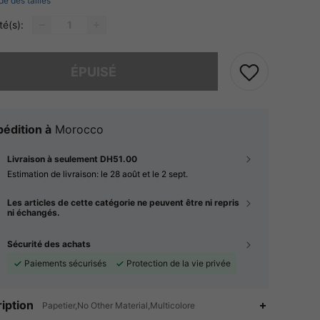
de des tailles
té(s):
 ce produit est épuisé.
ÉPUISÉ
édition à
Morocco
Livraison à seulement DH51.00
Estimation de livraison:
le 28 août et le 2 sept.
Les articles de cette catégorie ne peuvent être ni repris
ni échangés.
Sécurité des achats
Paiements sécurisés
Protection de la vie privée
iption
Papetier,No Other Material,Multicolore