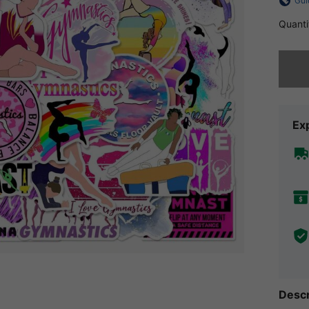
Gui
Quanti
Désolés,
Exp
Descr