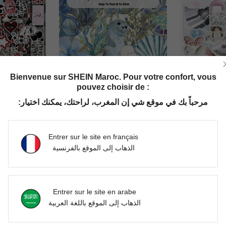
Bienvenue sur SHEIN Maroc. Pour votre confort, vous
pouvez choisir de :
مرحباً بك في موقع شي إن المغرب، لراحتك، يمكنك اختيار:
e, planche à roulettes, guitare, valise, album de découpage, casque, fournitures de fête, fournitures scolaires, rentrée scolaire
50 pièces Autocollants de créatures marines profondes avec estampage à la feuille, autocollants pour journal, valise, planche à roulettes, guitare, décoration d'ordinateur portable, autocollants transparents DIY, fournitures de scrapbooking, autocollants amusants, autocollants d'ordinateur portable, autocollants Kindle, autocollants de téléphone, fournitures scolaires
50 pièces Autocollants roses Y2K Autocollants coquette Autocollants kawaii Autocollants esthéti
-1%
Entrer sur le site en français
DH109.00
DH99.6
الذهاب إلى الموقع بالفرنسية
Clients très fidèles
Entrer sur le site en arabe
الذهاب إلى الموقع باللغة العربية