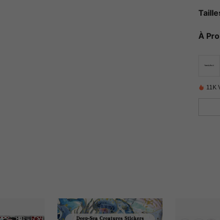
Taill
À Pr
11K 