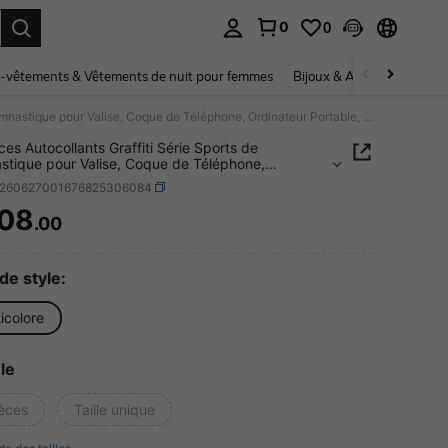
0
0
ouver. Press Enter to select.
-vêtements & Vêtements de nuit pour femmes
Bijoux & Accessoires pou
50 pièces Autocollants Graffiti Série Sports de Gymnastique pour Valise, Coque de Téléphone, Ordinateur Portable, Casque, Skateboard, Autocollants Décoratifs Imperméables DIY Créatifs Fournitures Scolaires
ces Autocollants Graffiti Série Sports de
tique pour Valise, Coque de Téléphone,
teur Portable, Casque, Skateboard, Autocollants
s260627001676825306084
tifs Imperméables DIY Créatifs Fournitures
res
08
.00
ICE AND AVAILABILITY
de style:
icolore
le
ièces
Taille unique