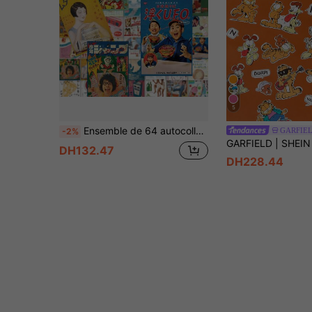
5
Ensemble de 64 autocollants de style rétro Showa – Designs mystérieux d'inspiration japonaise pour le journalisme DIY, les bouteilles d'eau et la décoration
GARFIE
-2%
DH132.47
DH228.44