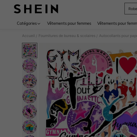
Rob
Use up 
Catégories
Vêtements pour femmes
Vêtements pour femme
Accueil
Fournitures de bureau & scolaires
Autocollants pour pap
/
/