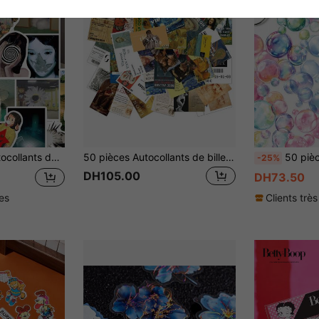
eau, les guitares, les bagages, les téléphones, les coques de téléphone, les ordinateurs portables, les skateboards, les autocollants de scrapbooking, les cadeaux
50 pièces Autocollants de billets de musée d'art, peinture à l'huile artistique, autocollants de peinture célèbre convenant pour cahier, ordinateur portable, bouteille d'eau, vélo, planche à roulettes, album de découpage, vinyle imperméable, fournitures scolaires de galerie d'art
50 pièces Autocollants à bulles colorés, convenant pour 
-25%
DH105.00
DH73.50
les
Clients très