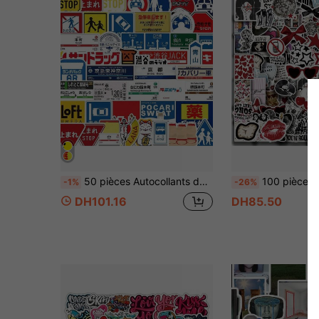
50 pièces Autocollants décoratifs de graffiti japonais pour le parking, autocollants en vinyle imperméables vintage pour bouteilles d'eau, ordinateurs portables, téléphones, planches à roulettes, vélos, bagages, guitares
100 pièces Série d'autocollants graffiti esthétique Y2K Downtown pour filles, convient pour bouteille d'eau, ordinateur portable, téléphon
-1%
-26%
DH101.16
DH85.50