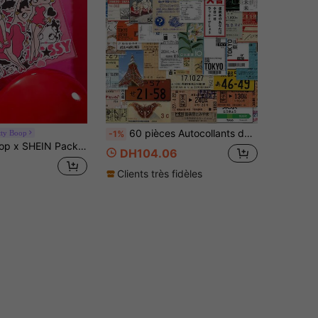
60 pièces Autocollants de voyage japonais de style dessin animé graffiti esthétique, autocollants décoratifs vintage imperméables et durables convenant pour les bouteilles d'eau, les ordinateurs portables, les téléphones, les skateboards, les vélos, les bagages, les guitares et les fournitures scolaires
tty Boop
-1%
mble de décalcomanies inspirées de Betty, autocollants roses & noirs pour ordinateurs portables, bouteilles d'eau, scrapbooking & artisanat DIY
DH104.06
Clients très fidèles