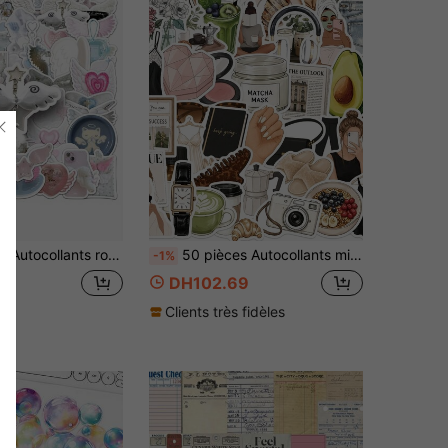
ques d'art Autocollants en vrac pour ordinateur portable planche à roulettes journal cahiers téléphone tasse guitare bagages ordinateur réfrigérateur bureau fournitures scolaires
50 pièces Autocollants mignons de dessin animé de fille pure, convenant pour la papeterie, la guitare, le téléphone, le vélo, l'ordinateur portable, les bagages, les autocollants de graffiti de voiture, les fournitures scolaires
-1%
0
DH102.69
Clients très fidèles