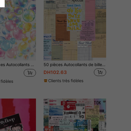
les cahiers, les journaux intimes et les étuis de téléphone, autocollants décoratifs en matériau PET, fournitures scolaires
50 pièces Autocollants de billets vintage pour cahier, livre, coque de téléphone, style rétro, matériel DIY, autocollants décoratifs, fournitures scolaires, rentrée scolaire
DH102.63
Clients très fidèles
 fidèles