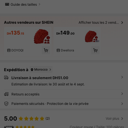
Guide des tailles
Autres vendeurs sur SHEIN
Afficher tous les 2 vendeurs
135
149
DH
.15
DH
.00
DOYOQI
Dwellora
Expédition à
Morocco
Livraison à seulement DH51.00
Estimation de livraison:
le 30 août et le 4 sept.
Retours acceptés
Paiements sécurisés · Protection de la vie privée
5.00
(2)
Voir plus
a***k
Couleur: rouge / Taille: 100 pièces