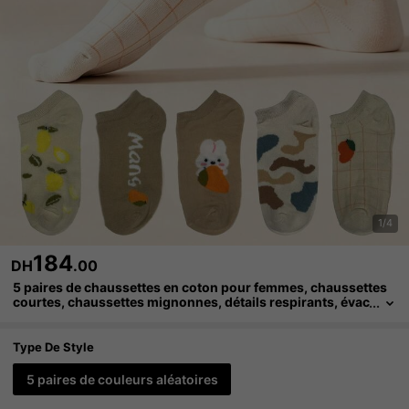
1/4
184
DH
.00
5 paires de chaussettes en coton pour femmes, chaussettes
courtes, chaussettes mignonnes, détails respirants, évac
uation de l'humidité, douces et lisses, convenant à divers
es fêtes, sports, tenues décontractées, professionnelles et a
utres usages quotidiens, toutes saisons, combinaison de co
Type De Style
uleurs aléatoires
5 paires de couleurs aléatoires