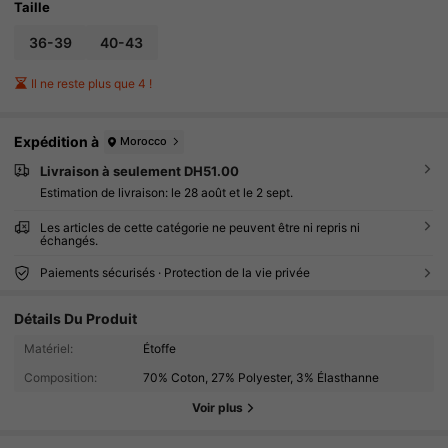
Taille
36-39
40-43
Il ne reste plus que 4 !
Expédition à
Morocco
Livraison à seulement DH51.00
Estimation de livraison:
le 28 août et le 2 sept.
Les articles de cette catégorie ne peuvent être ni repris ni
échangés.
Paiements sécurisés · Protection de la vie privée
Détails Du Produit
Matériel:
Étoffe
2.6K Suiveurs
4.87
Composition:
70% Coton, 27% Polyester, 3% Élasthanne
2.6K Suiveurs
4.87
Voir plus
2.6K Suiveurs