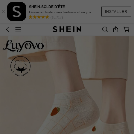
SHEIN-SOLDE D'ÉTÉ
×
INSTALLER
Découvrez les dernières tendances à bon prix.
(18,717)