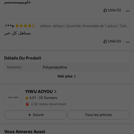
حلويييييمممممم
Utile
(0)
.***a
défaut: défaut / Quantité: Ensemble de 1 pièce / Taille: 5 pièces
يستاهل
كل
خير
Utile
(0)
20 Suiveurs
4.51
Détails Du Produit
Matériel:
Polypropylène
20 Suiveurs
4.51
Voir plus
20 Suiveurs
4.51
20 Suiveurs
4.51
YIWU AOYOU
20 Suiveurs
4.51
p***m
a suivi
Il y a 1 jour
4.3K Vendu récemment
20 Suiveurs
4.51
Suivre
Tous les articles
20 Suiveurs
4.51
20 Suiveurs
4.51
Vous Aimerez Aussi