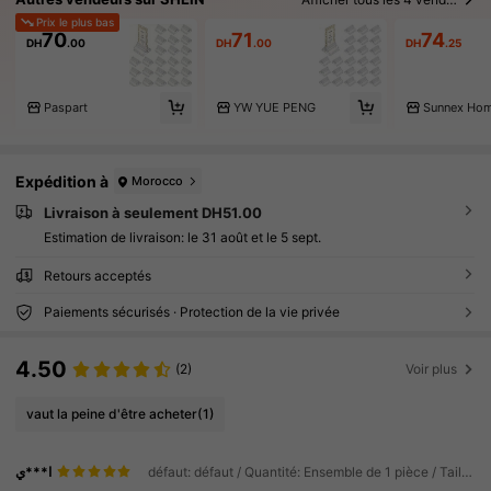
Prix le plus bas
70
71
74
DH
.00
DH
.00
DH
.25
Paspart
YW YUE PENG
Sunnex Ho
Expédition à
Morocco
Livraison à seulement DH51.00
Estimation de livraison:
le 31 août et le 5 sept.
Retours acceptés
Paiements sécurisés · Protection de la vie privée
4.50
(2)
Voir plus
vaut la peine d'être acheter
(1)
ا***ي
défaut: défaut / Quantité: Ensemble de 1 pièce / Taille: 20 pièces