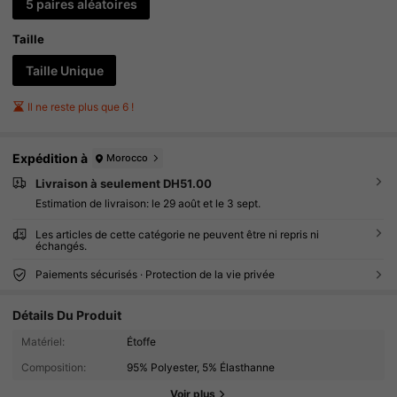
5 paires aléatoires
Taille
Taille Unique
Il ne reste plus que 6 !
Expédition à
Morocco
Livraison à seulement DH51.00
Estimation de livraison:
le 29 août et le 3 sept.
Les articles de cette catégorie ne peuvent être ni repris ni
échangés.
Paiements sécurisés · Protection de la vie privée
Détails Du Produit
Matériel:
Étoffe
340 Suiveurs
4.88
Composition:
95% Polyester, 5% Élasthanne
340 Suiveurs
4.88
Voir plus