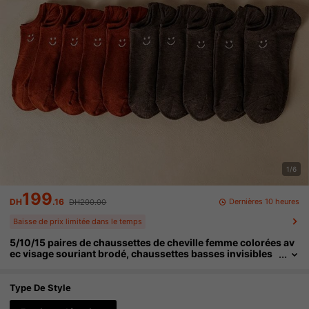
1/6
199
Dernières 10 heures
DH
.16
DH200.00
Baisse de prix limitée dans le temps
5/10/15 paires de chaussettes de cheville femme colorées av
ec visage souriant brodé, chaussettes basses invisibles
avec talon antidérapant, en coton respirant, élastiques et
confortables pour les étudiants, les employés de bureau, tout
es saisons
Type De Style