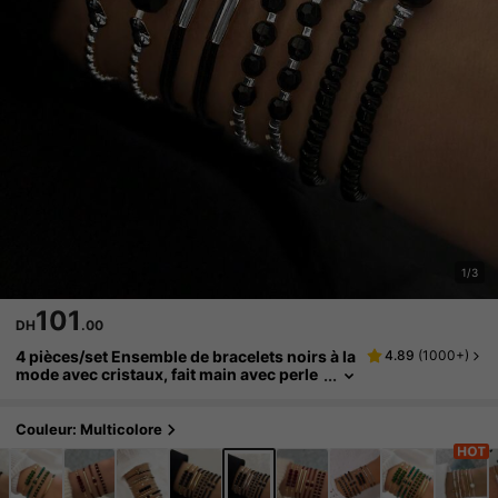
1/3
101
DH
.00
4 pièces/set Ensemble de bracelets noirs à la
4.89
(
1000+
)
mode avec cristaux, fait main avec perle
s. Cadeau de bijoux convenant aux fem
mes pour porter en vacances et aux fêtes
Couleur: Multicolore