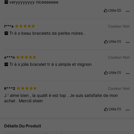
veryyyyyyyy
niceeeeeee
Utile
(2)
l***a
Couleur: Noir
Tr
è
s
beau
bracelets
de
perles
noires
.
Utile
(1)
a***n
Couleur: Noir
Tr
è
s
jolie
bracelet
tr
è
s
simple
et
mignon
Utile
(1)
K***2
Couleur: Noir
J
’
aime
bien
,
la
qualit
é
est
top
.
Je
suis
satisfaite
de
mon
achat
.
Merciii
shein
Utile
(1)
8.3K Suiveurs
4.89
Détails Du Produit