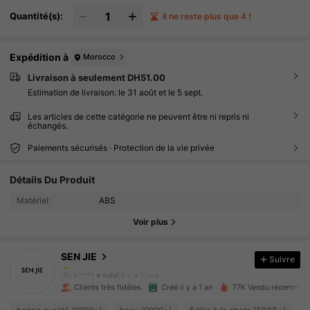
Quantité(s):
Il ne reste plus que 4 !
Expédition à
Morocco
Livraison à seulement DH51.00
Estimation de livraison:
le 31 août et le 5 sept.
Les articles de cette catégorie ne peuvent être ni repris ni
échangés.
Paiements sécurisés · Protection de la vie privée
3.4K Suiveurs
4.94
Détails Du Produit
3.4K Suiveurs
4.94
Matériel:
ABS
Voir plus
3.4K Suiveurs
4.94
SEN JIE
Suivre
3.4K Suiveurs
4.94
k***1
a suivi
Il y a 1 jour
Clients très fidèles
Créé il y a 1 an
77K Vendu récemmen
3.4K Suiveurs
4.94