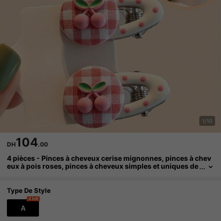
1/10
104
DH
.00
4 pièces - Pinces à cheveux cerise mignonnes, pinces à chev
eux à pois roses, pinces à cheveux simples et uniques de
petite taille, accessoires pour cheveux de filles -- Cadeau
idéal pour un usage quotidien.
Type De Style
4 left
A