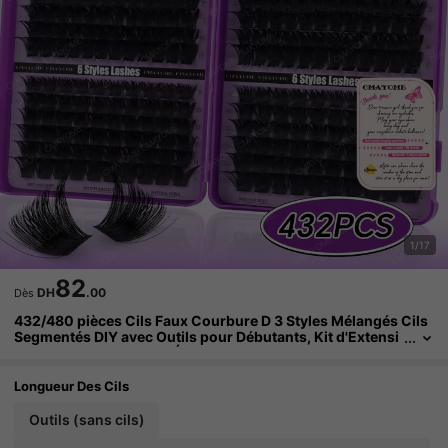
1/17
82
DH
.00
Dès
432/480 pièces Cils Faux Courbure D 3 Styles Mélangés Cils
Segmentés DIY avec Outils pour Débutants, Kit d'Extensi
ons de Cils Segmentés Épais et Moelleux, Ensemble de C
ils Faux au Look Naturel, Effet Yeux 3D/5D Maquillage, Convie
nt pour le Quotidien, le Mariage, la Photographie.
Longueur Des Cils
Outils (sans cils)