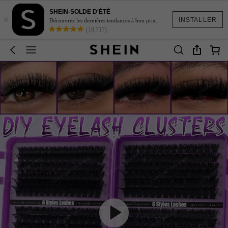
SHEIN-SOLDE D'ÉTÉ
×
INSTALLER
Découvrez les dernières tendances à bon prix.
(18,717)