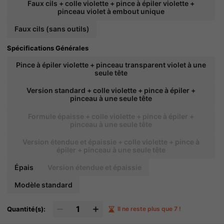
Faux cils + colle violette + pince à épiler violette +
pinceau violet à embout unique
Faux cils (sans outils)
Spécifications Générales
Pince à épiler violette + pinceau transparent violet à une
seule tête
Version standard + colle violette + pince à épiler +
pinceau à une seule tête
Formule épaisse + colle violette + pince à épiler +
pinceau à une seule tête
Version étendue et épaissie + colle violette + pince à
épiler + pinceau à une seule tête
Épais
Version étendue et épaissie
Modèle standard
Quantité(s):
Il ne reste plus que 7 !