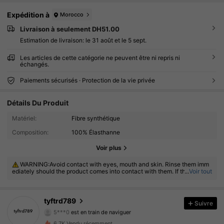
Expédition à
Morocco
Livraison à seulement DH51.00
Estimation de livraison:
le 31 août et le 5 sept.
Les articles de cette catégorie ne peuvent être ni repris ni
échangés.
Paiements sécurisés · Protection de la vie privée
Détails Du Produit
Matériel:
Fibre synthétique
Composition:
100% Élasthanne
52 Suiveurs
4.80
Voir plus
WARNING:Avoid contact with eyes, mouth and skin. Rinse them imm
52 Suiveurs
4.80
ediately should the product comes into contact with them. If there is an
...
Voir tout
y incident, contact the poison center immediately
52 Suiveurs
4.80
tyftrd789
Suivre
5***0
est en train de naviguer
52 Suiveurs
4.80
6.7K Vendu récemment