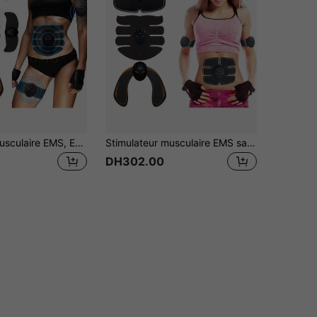
Stimulateur musculaire EMS, Entraîneur de muscles abdominaux, Patch d'entraînement des abdominaux et des fesses, Unisexe
Stimulateur musculaire EMS sans fil, appareil d'entraînement des fesses et des abdominaux, outil de massage de fitness
DH302.00