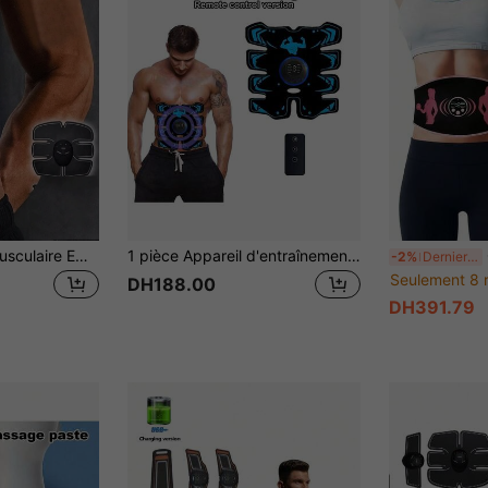
AXH Stimulateur musculaire EMS, entraîneur de fesses et de hanches, appareil de massage électrique, outil de mise en forme musculaire à domicile
1 pièce Appareil d'entraînement des abdominaux commandé à distance, améliore la force et les muscles abdominaux, permet de faire travailler les abdominaux à la maison, masseur abdominal relaxant
Ce
-2%
Derniers 2 jours
Seulement 8 
DH188.00
DH391.79