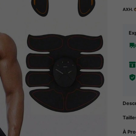
AXH.
Exp
Descr
Taill
À Pr