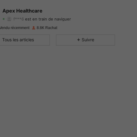
4.80
194
6.3K
Apex Healthcare
f***6
est en train de naviguer
4.80
194
6.3K
Evaluation
Articles
Suiveurs
Vendu récemment
8.8K Rachat
4.80
194
6.3K
Tous les articles
Suivre
4.80
194
6.3K
4.80
194
6.3K
4.80
194
6.3K
4.80
194
6.3K
4.80
194
6.3K