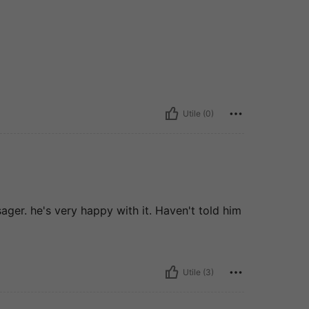
Utile (0)
ager. he's very happy with it. Haven't told him
Utile (3)