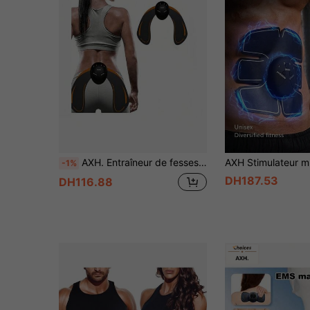
AXH. Entraîneur de fesses, Masseur de fesses, Stimulateur musculaire, Thérapie EMS, Muscle abdominal
-1%
DH187.53
DH116.88