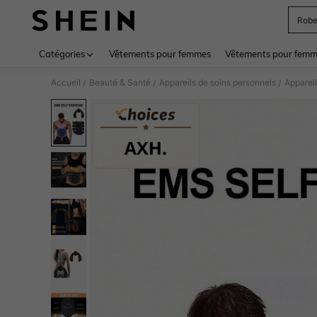
Rob
Use up 
Catégories
Vêtements pour femmes
Vêtements pour femme
Accueil
Beauté & Santé
Appareils de soins personnels
Appareil
/
/
/