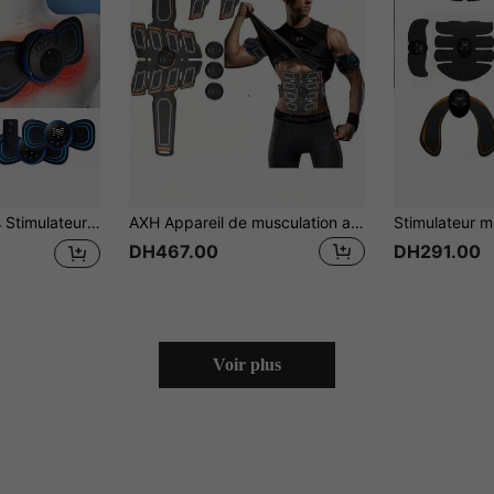
, entraînement musculaire, excellent cadeau pour les fêtes et les anniversaires
AXH Appareil de musculation abdominale rechargeable, équipement de renforcement musculaire/équipement de fitness ultime pour la maison pour hommes et femmes
DH467.00
DH291.00
Voir plus