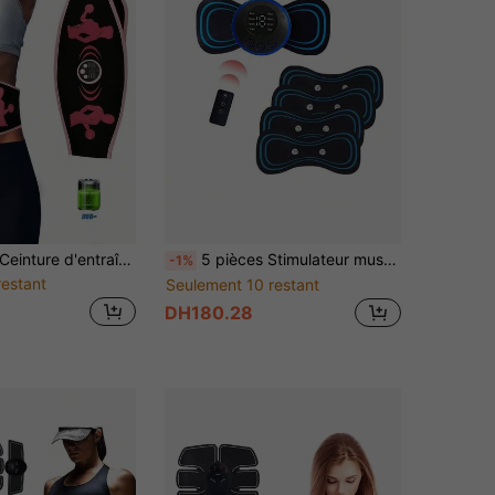
inture d'entraînement abdominal - Stimulateur abdominal rechargeable par USB, ceinture de modelage musculaire, entraîneur musculaire unisexe, masseur d'entraînement abdominal - 150mAh
5 pièces Stimulateur musculaire sans fil à piles lithium 150 mAh - Ceinture tonifiante abdominale à électrostimulation (EMS) - Mini coussinets de massage électrique 0,555 W pour l'entraînement à domicile et au bureau, équipement de fitness unisexe pour l'entraînement des abdominaux, la perte de graisse et le modelage du corps
-1%
restant
Seulement 10 restant
DH180.28