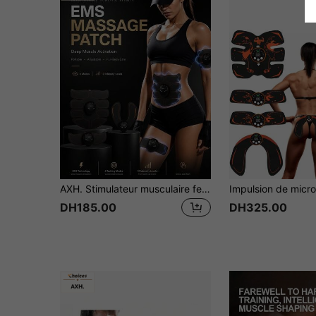
AXH. Stimulateur musculaire fessier EMS, équipement d'entraînement pour le levage de poids des fesses, de l'abdomen, des bras et des jambes, appareil de massage corporel
DH185.00
DH325.00