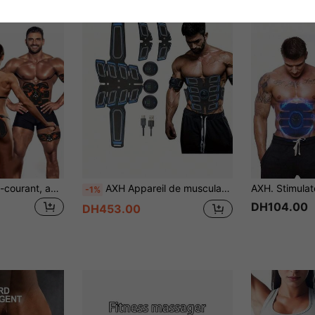
Impulsion de micro-courant, appareil de fitness abdominal à impulsion EMS, appareil de beauté pour les fesses, entraîneur musculaire, patch abdominal magique, appareil de fitness abdominal rechargeable
AXH Appareil de musculation abdominale rechargeable, équipement de renforcement musculaire / équipement de fitness ultime pour la maison pour hommes et femmes
-1%
DH104.00
DH453.00