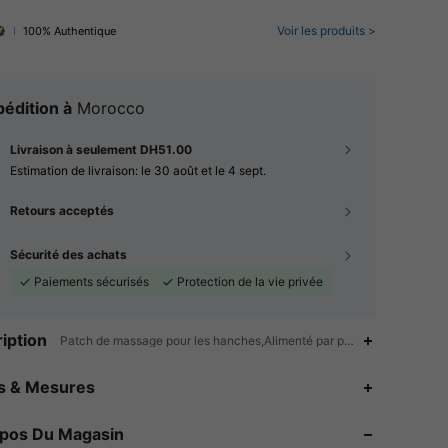
Voir les produits >
100% Authentique
édition à
Morocco
Livraison à seulement DH51.00
Estimation de livraison:
le 30 août et le 4 sept.
Retours acceptés
Sécurité des achats
Paiements sécurisés
Protection de la vie privée
iption
Patch de massage pour les hanches,Alimenté par piles (batterie rec
4.80
194
6.3K
es & Mesures
4.80
194
6.3K
opos Du Magasin