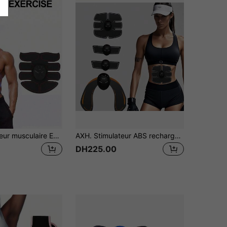
AXH. Stimulateur musculaire EMS, entraîneur de muscles abdominaux, appareil d'entraînement musculaire unisexe - Entraînement abdominal à domicile
AXH. Stimulateur ABS rechargeable, appareil d'entraînement musculaire, équipement de massage à stimulation musculaire EMS, convient aux hommes et aux femmes pour ajuster l'abdomen, les fesses et les cuisses
DH225.00