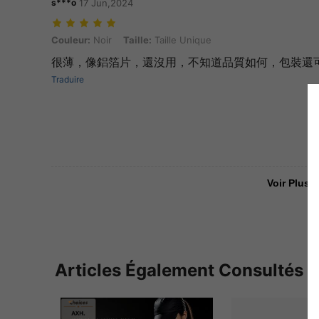
s***o
17 Jun,2024
Couleur: Noir, Taille: Taille Unique
Couleur:
Noir
Taille:
Taille Unique
很薄，像鋁箔片，還沒用，不知道品質如何，包裝還
Traduire
Voir Plus D
Articles Également Consultés