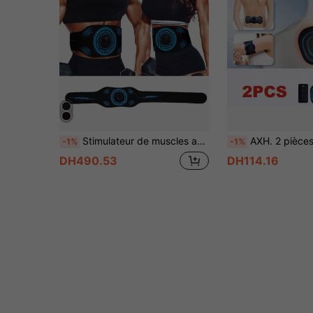
Stimulateur de muscles abdominaux, Entraîneur de muscles abdominaux, Ceinture de modelage abdominal, Équipement de fitness pour la maison/le bureau, Unisexe, Bleu
AXH. 2 pièces Stimulateur musculaire et masseur sans fil EMS, relaxation du corps entier
-1%
-1%
DH490.53
DH114.16