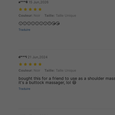
a***6
15 Jun,2026
Couleur: Noir, Taille: Taille Unique
Couleur:
Noir
Taille:
Taille Unique
🙂🙂🙂🙂🙂🙂🙂🙃😘😘
Traduire
d***l
21 Jun,2024
Couleur: Noir, Taille: Taille Unique
Couleur:
Noir
Taille:
Taille Unique
bought this for a friend to use as a shoulder mass
it's a buttock massager, lol 😆
Traduire