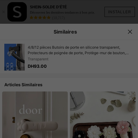
SHEIN-SOLDE D'ÉTÉ
×
INSTALLER
Découvrez les dernières tendances à bon prix.
(18,717)
Similaires
4/8/12 pièces Butoirs de porte en silicone transparent,
Protecteurs de poignée de porte, Protège-mur de bouton,
Convient pour les portes de chambre à coucher et de salle de
Transparent
bain, Décoration de maison, Décoration de chambre, Anti-
DH93.00
collision insonorisante pour la pépinière
Articles Similaires