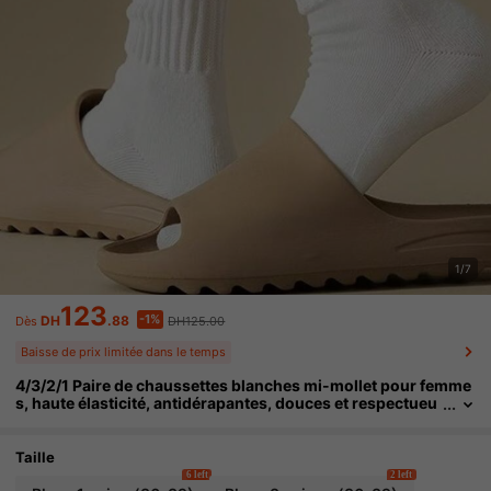
1/7
123
-1%
DH
.88
DH125.00
Dès
Baisse de prix limitée dans le temps
4/3/2/1 Paire de chaussettes blanches mi-mollet pour femme
s, haute élasticité, antidérapantes, douces et respectueu
ses de la peau, design ample, respirantes et confortable
s, texture côtelée verticale, convient pour le port quotidien
Taille
6 left
2 left