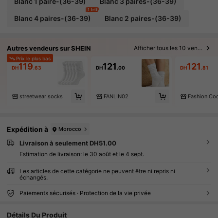
Blanc 1 paire-(36-39)
Blanc 3 paires-(36-39)
1 left
Blanc 4 paires-(36-39)
Blanc 2 paires-(36-39)
Autres vendeurs sur SHEIN
Afficher tous les 10 vendeurs
Prix le plus bas
119
121
121
DH
.63
DH
.00
DH
.81
streetwear socks
FANLIN02
Expédition à
Morocco
Livraison à seulement DH51.00
Estimation de livraison:
le 30 août et le 4 sept.
Les articles de cette catégorie ne peuvent être ni repris ni
échangés.
Paiements sécurisés · Protection de la vie privée
Détails Du Produit