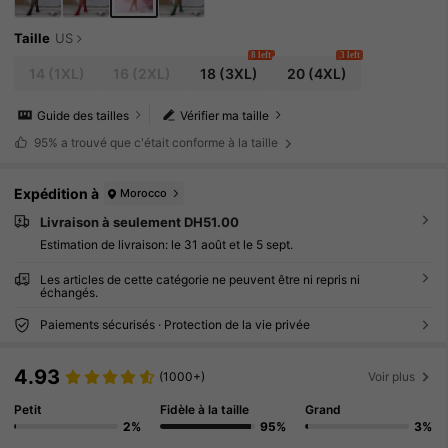
Taille
US
8 left
3 left
14
(1XL)
16
(2XL)
18
(3XL)
20
(4XL)
Guide des tailles
Vérifier ma taille
95%
a trouvé que c'était conforme à la taille
Expédition à
Morocco
Livraison à seulement DH51.00
Estimation de livraison:
le 31 août et le 5 sept.
Les articles de cette catégorie ne peuvent être ni repris ni
échangés.
Paiements sécurisés · Protection de la vie privée
4.93
(1000+)
Voir plus
Petit
Fidèle à la taille
Grand
2%
95%
3%