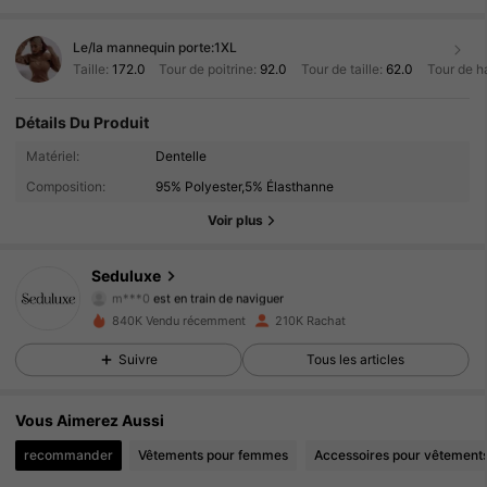
Le/la mannequin porte:
1XL
Taille:
172.0
Tour de poitrine:
92.0
Tour de taille:
62.0
Tour de h
Détails Du Produit
78K Suiveurs
4.89
Matériel:
Dentelle
Composition:
95% Polyester,5% Élasthanne
78K Suiveurs
4.89
Voir plus
78K Suiveurs
4.89
Seduluxe
m***0
est en train de naviguer
78K Suiveurs
4.89
840K Vendu récemment
210K Rachat
Suivre
Tous les articles
78K Suiveurs
4.89
78K Suiveurs
4.89
Vous Aimerez Aussi
recommander
Vêtements pour femmes
Accessoires pour vêtement
78K Suiveurs
4.89