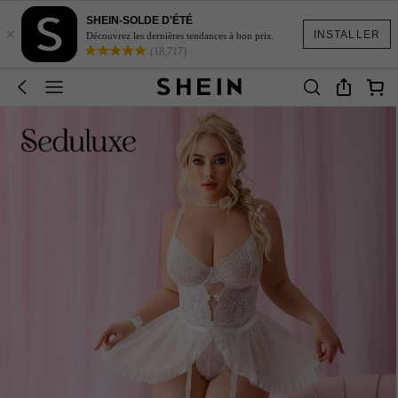
SHEIN-SOLDE D'ÉTÉ
×
INSTALLER
Découvrez les dernières tendances à bon prix.
(18,717)