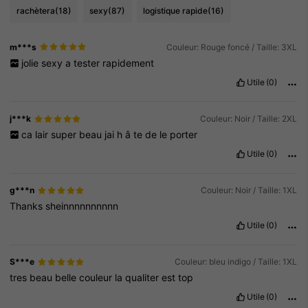
rachètera
(18)
sexy
(87)
logistique rapide
(16)
m***s
Couleur: Rouge foncé / Taille: 3XL
jolie
sexy
a
tester
rapidement
Utile
(0)
j***k
Couleur: Noir / Taille: 2XL
ca
lair
super
beau
jai
h
â
te
de
le
porter
Utile
(0)
g***n
Couleur: Noir / Taille: 1XL
Thanks
sheinnnnnnnnnn
Utile
(0)
S***e
Couleur: bleu indigo / Taille: 1XL
tres
beau
belle
couleur
la
qualiter
est
top
Utile
(0)