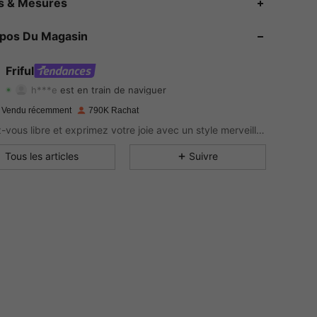
es & Mesures
4.84
3.3K
619K
opos Du Magasin
4.84
3.3K
619K
Friful
h***e
est en train de naviguer
4.84
3.3K
619K
Evaluation
Articles
Suiveurs
 Vendu récemment
790K Rachat
4.84
3.3K
619K
Sentez-vous libre et exprimez votre joie avec un style merveilleux.
4.84
3.3K
619K
Tous les articles
Suivre
4.84
3.3K
619K
4.84
3.3K
619K
4.84
3.3K
619K
4.84
3.3K
619K