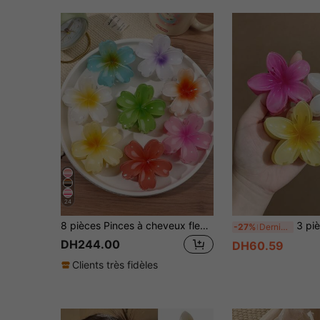
24
8 pièces Pinces à cheveux fleur dégradé, couleurs pastel, convient pour chignon, coiffures mi-relevées, pinces à cheveux, style coréen doux, mignon, naturel pour plage, sortie, fête, voyage, anniversaire
3 pièces/1 pièce Pince à cheveux en plastique léger en forme de fleur d'hibiscus blanche, jaune et rose de 8 cm/3,15 pouces pour femmes, acces
-27%
Derniers 3 jours
DH244.00
DH60.59
Clients très fidèles