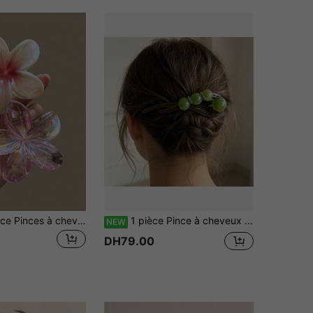
2 pièces/1 pièce Pinces à cheveux en forme de fleur de plage rose 8cm/3,15in pour femmes, accessoires de cheveux en plastique léger pour la salle de bain, premium pour les sorties quotidiennes, décontractées, fêtes, trajets, vacances à la plage, attacher les cheveux, queue de cheval, chignon, lavage du visage, bain, maquillage, assortiment de tenues, accessoires de cheveux pinces à cheveux de plage
1 pièce Pince à cheveux minimaliste torsadée, pince à cheveux haut de gamme pour chignon à l'arrière de la tête, pince à cheveux droite
NEW
DH79.00