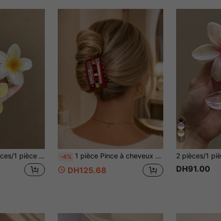
7
soire de cheveux élégant, minimaliste et polyvalent de couleur unie premium pour le port quotidien, les sorties, les occasions décontractées, les fêtes, les trajets, les vacances à la plage, la queue de cheval, le chignon, le lavage du visage, le bain, le maquillage et l'assortiment de tenues, pinces à cheveux pour vacances à la plage
1 pièce Pince à cheveux vintage en forme de cassette pour femmes, matériau PVC rouge, style rétro Y2K, forte élasticité, conception antidérapante, convient pour la coiffure, les chignons, la chambre, la coiffeuse, les voyages, les vacances d'été, la rentrée scolaire, également comme cadeau d'anniversaire
-4%
DH91.00
DH125.68