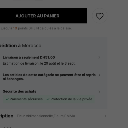
AJOUTER AU PANIER
 jusqu'à
10
points SHEIN calculés à la caisse.
édition à
Morocco
Livraison à seulement DH51.00
Estimation de livraison:
le 29 août et le 3 sept.
Les articles de cette catégorie ne peuvent être ni repris
ni échangés.
Sécurité des achats
Paiements sécurisés
Protection de la vie privée
iption
Fleur tridimensionnelle,Fleurs,PMMA
4.84
3.3K
619K