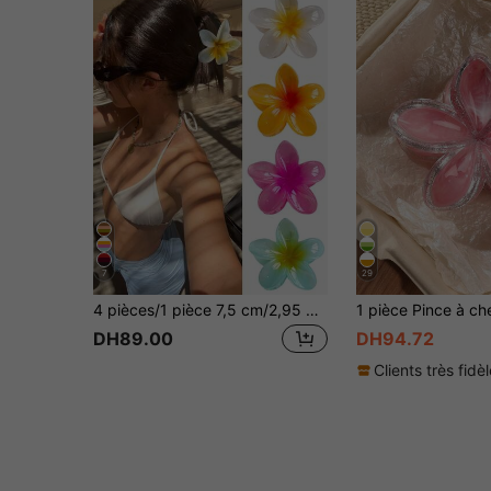
7
29
4 pièces/1 pièce 7,5 cm/2,95 po Pinces à cheveux couleur gelée fleur d'hibiscus, blanc/jaune/rose/bleu, accessoires de salle de bain en plastique pour usage quotidien
DH89.00
DH94.72
Clients très fidè