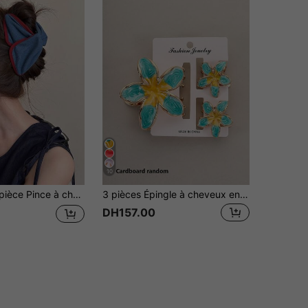
10
e avec bord rouge contrasté, accessoire de coiffure élégant et minimaliste pour un chignon quotidien à la mode
3 pièces Épingle à cheveux en alliage de zinc émaillé en forme de fleur de lys, épingle à cheveux mignonne pour les vacances d'été à la plage, épingle à cheveux Plumeria de célébrité sur Internet, couvre-cheveux à demi-attachés pour femmes, pince à cheveux, épingle à cheveux de fée (style aléatoire de carton). Clip à cheveux élégant, accessoires de cheveux élégants, pince à cheveux décontractée, pince à cheveux de vacances, festival, fête
DH157.00