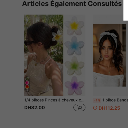
Articles Également Consultés
4
1/4 pièces Pinces à cheveux couleur gelée d'hibiscus, plastique léger, accessoires pour cheveux, convient pour le quotidien, décontracté, fête, vacances à la plage, essentiel d'été
1 pièce Bandeau à oreilles de lapin avec nœud pour femmes, style bohème, large, super mignon, accessoire pour la Saint-Valentin, serre-tête oreilles de lapin de Pâques, automne/hiver, foulard afric
-1%
DH82.00
DH112.25