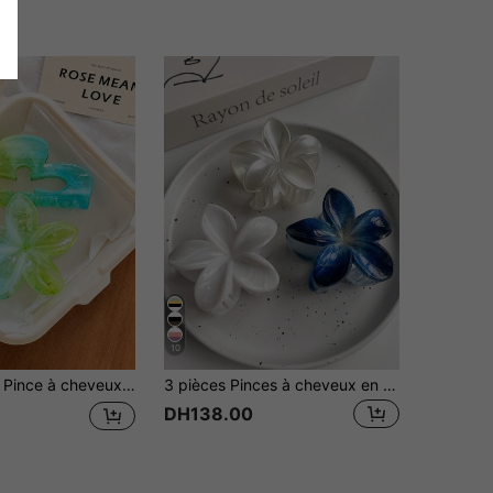
10
polyvalent, élégant et minimaliste, convient pour le quotidien, les sorties décontractées, les fêtes, la plage, les vacances, la coiffure, le lavage du visage/des cheveux, le maquillage, la rentrée scolaire, accessoire vestimentaire, pince à cheveux printemps, pince à cheveux été, pince à cheveux automne, pince à cheveux hiver
3 pièces Pinces à cheveux en plastique en forme de fleur d'hibiscus de 8 cm/3,15 po, bleu et blanc, léger, convient pour le quotidien, les fêtes, les déplacements, la plage, la queue de cheval, le chignon, le lavage du visage, le maquillage, les accessoires vestimentaires. Accessoires de mode pour cheveux, pinces à griffes, pinces à cheveux décontractées, pinces à fleurs pour cheveux, accessoires d'automne, mode d'automne, pinces à cheveux d'hiver pour les tenues de vacances, femme d'été
DH138.00