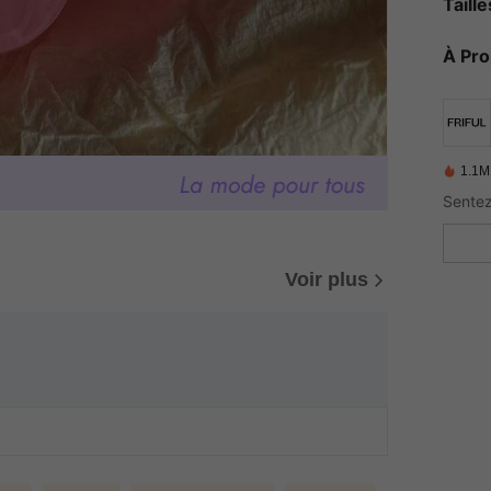
Taill
À Pr
1.1M
Voir plus