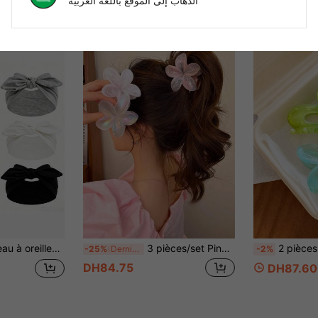
الذهاب إلى الموقع باللغة العربية
ain, accessoire de cheveux élastique de couleur unie avec nœud, convient aux femmes, fitness/yoga/sport/extérieur, bandeau décontracté de saison de couleur unie
3 pièces/set Pinces à cheveux florales pour femmes, 8 cm/3,15 pouces, style tie-dye multicolore, accessoires de mode européenne et américaine. Accessoires pour cheveux pour la Saint-Valentin, pinces à cheveux, pinces à mâchoire, pince à cheveux, fleur pour tenue de vacances pour femme, été, festival, fête
2 pièces Pince à cheveux femme cœur ajouré vert contrasté et pince à cheveux frangipanier vert contrasté, accessoire de cheveux à la mode pour l'arrière de la tête, 
-25%
Derniers 3 jours
-2%
DH84.75
DH87.60