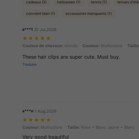
cadeaux (2)
halloween (1)
tennis (1)
tenues d'été 
convient bien (1)
accessoires manquants (1)
e***1
31 Jul,2026
Couleur de cheveux: blonds, Couleur: Multicolore, Taille: Rose + B
Couleur de cheveux:
blonds
Couleur:
Multicolore
Taille
These hair clips are super cute. Must buy.
Traduire
s***n
1 Aug,2026
Couleur: Multicolore, Taille: Rose + Blanc Jaune + Blanc
Couleur:
Multicolore
Taille:
Rose + Blanc Jaune + Blanc
Very good beautiful