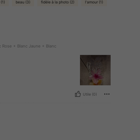
(1)
beau (3)
fidèle à la photo (2)
l'amour (1)
lanc Jaune + Blanc
:
Rose + Blanc Jaune + Blanc
Utile (0)