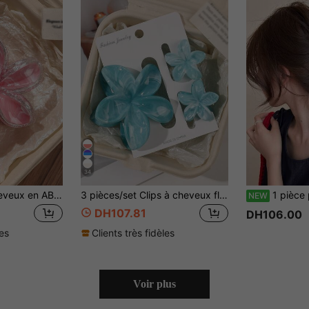
34
1 pièce Pince à cheveux en ABS avec motif marbré argenté pailleté et floral doux. Grande taille pour la plage, les fêtes, les coiffures de queue de cheval. Accessoire de mode printemps/été/automne pour femmes. Clips élégants pour les cheveux, idéaux pour les vacances et les tenues d'été.
3 pièces/set Clips à cheveux fleurs d'hortensia au motif marbré bleu dégradé de style bohème. Accessoires de cheveux pour vacances à la plage. Pinces à fleurs pour l'automne, l'hiver et l'été
1 pièce pièce Pince à cheveux triangle en denim vintag
NEW
DH107.81
DH106.00
les
Clients très fidèles
Voir plus