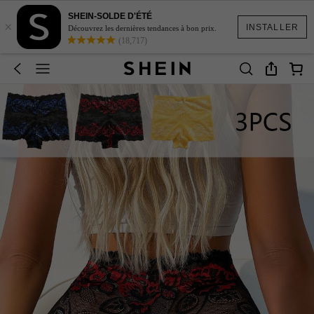
SHEIN-SOLDE D'ÉTÉ
×
INSTALLER
Découvrez les dernières tendances à bon prix.
(18,717)