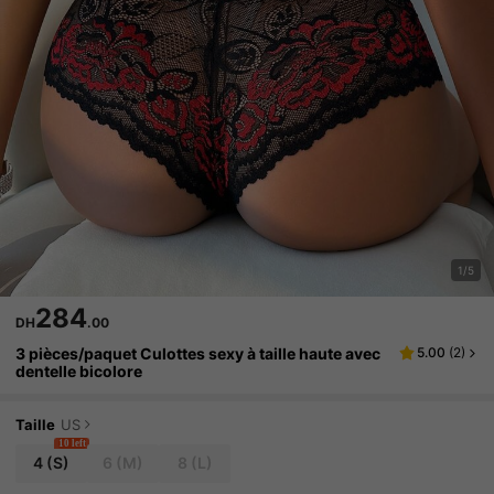
1/5
284
DH
.00
3 pièces/paquet Culottes sexy à taille haute avec
5.00
(
2
)
dentelle bicolore
Taille
US
10 left
4
(S)
6
(M)
8
(L)