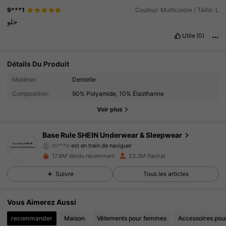
9***1
Couleur: Multicolore / Taille: L
حلو
Utile
(0)
Détails Du Produit
1.1M Suiveurs
4.93
Matériel:
Dentelle
Composition:
90% Polyamide, 10% Élasthanne
1.1M Suiveurs
4.93
Voir plus
1.1M Suiveurs
4.93
Base Rule SHEIN Underwear & Sleepwear
m***o
est en train de naviguer
1.1M Suiveurs
4.93
17.8M Vendu récemment
23.3M Rachat
Suivre
Tous les articles
1.1M Suiveurs
4.93
1.1M Suiveurs
4.93
Vous Aimerez Aussi
recommander
Maison
Vêtements pour femmes
Accessoires pou
1.1M Suiveurs
4.93