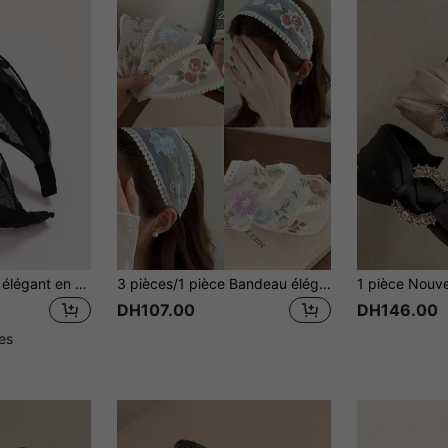
Bandeau décoratif élégant en maille pour la Saint-Valentin, serre-tête, accessoire pour cheveux, accessoire pour la tête, accessoires pour cheveux noirs
3 pièces/1 pièce Bandeau élégant et polyvalent pour femmes avec fleurs brodées, convient pour un usage quotidien, à la maison, à l'école, à la plage, au bureau, en fête, en vacances, pour un anniversaire, la rentrée, le Nouvel An, la Saint-Valentin, la Fête des Mères, un mariage, un festival de musique, une remise de diplôme. Serre-tête, bandeau pour cheveux, accessoire de voyage
DH107.00
DH146.00
les