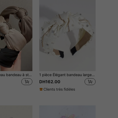
1 pièce Nouveau bandeau à strass en tissu de couleur unie, bandeau large noué de style coréen minimaliste élégant pour femmes. Accessoire de cheveux pour la maison, la beauté, l'été, les vacances et les voyages
1 pièce Élégant bandeau large pour femme décoré de perles et de strass en tissu, convient pour un port quotidien, serre-tête, accessoire pour cheveux, accessoire de tête
DH162.00
Clients très fidèles