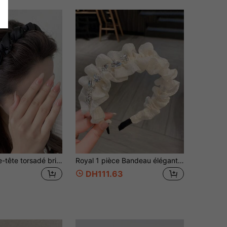
topshiny Serre-tête torsadé brillant avec strass, serre-tête en tissu épaissi avec peigne à dents, antidérapant et sécurisé, accessoire de cheveux adapté au port quotidien
Royal 1 pièce Bandeau élégant pour femmes avec décoration de strass et fronces, pour décoration, diadèmes, Saint-Valentin, bandeau, beauté, maison, accessoires pour cheveux
DH111.63