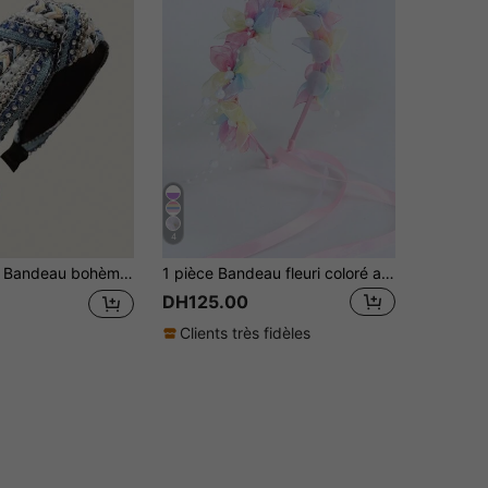
4
emme, à porter au quotidien, serre-tête, accessoire pour cheveux, accessoire de tête
1 pièce Bandeau fleuri coloré avec perles et maille, serre-tête décoré de perles, convient pour mariage, anniversaire, occasions importantes, accessoire cheveux à gland, pour adolescentes
DH125.00
Clients très fidèles