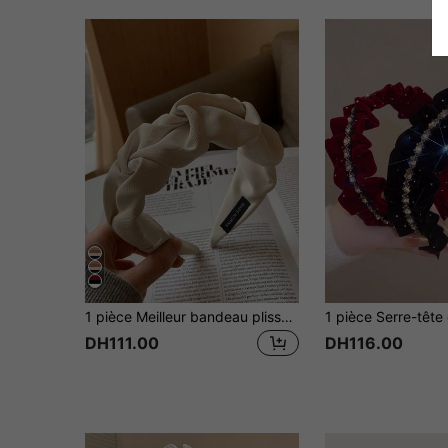
1 pièce Meilleur bandeau plissé unicolore mode femme, bandeau, serre-tête, accessoire de cheveux, accessoire de beauté, décoration de maison, chambre à coucher, été, vacances, voyage, festival, anniversaire
DH111.00
DH116.00