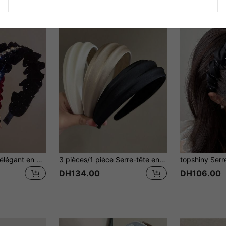
1 pièce Serre-tête élégant en velours avec strass de style coréen, accessoire de cheveux doux et élégant pour femmes, beauté, accessoires pour cheveux
3 pièces/1 pièce Serre-tête en satin mode femme, serre-tête large polyvalent convenant pour un usage quotidien, à la maison, à l'école, à la plage, au bureau, en fête, en vacances, pour un anniversaire, la fête des mères, la rentrée scolaire. Accessoires capillaires de beauté pour la maison
DH134.00
DH106.00