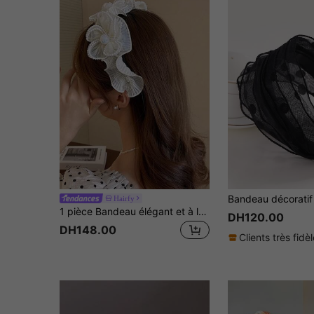
Hairfy
1 pièce Bandeau élégant et à la mode en tissu avec fleur en faux perles pour femmes, convient pour le port quotidien et les fêtes. Serre-tête, bandeau, diadème, accessoire pour cheveux, voyage, anniversaire
DH120.00
DH148.00
Clients très fidè