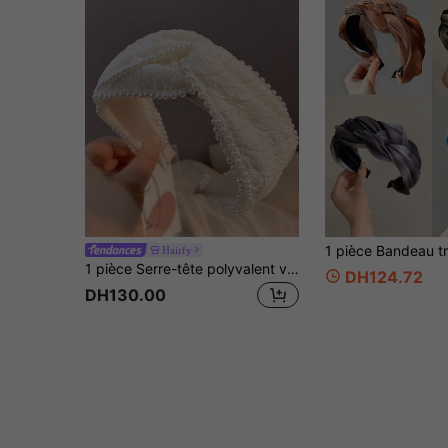
Hairfy
1 pièce Serre-tête polyvalent vintage blanc lait avec grand nœud en perles
DH124.72
DH130.00