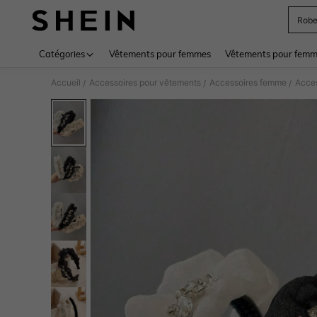
Rob
Use up 
Catégories
Vêtements pour femmes
Vêtements pour femme
Accueil
Accessoires pour vêtements
Accessoires femme
Acces
/
/
/