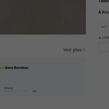
Taill
À Pr
170K
Voir plus
ore
dans Bandeau
Grand
0%