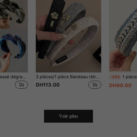
1 pièce Bandeau tressé dégradé de couleurs, serre-tête mode haut de gamme à large bord, accessoire de coiffure, accessoire de beauté pour la maison
3 pièces/1 pièce Bandeau rétro à carreaux pour femmes, serre-tête à couronne haute en éponge pour l'extérieur, l'automne/l'hiver, accessoire de cheveux pour femmes
1 pièce Bandeau bohème simple pour f
-24%
DH113.00
DH99.00
Voir plus