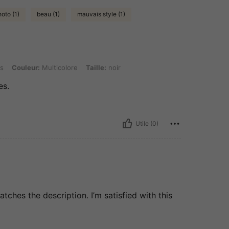
hoto (1)
beau (1)
mauvais style (1)
 Multicolore, Taille: noir
s
Couleur:
Multicolore
Taille:
noir
es.
Utile (0)
tches the description. I’m satisfied with this