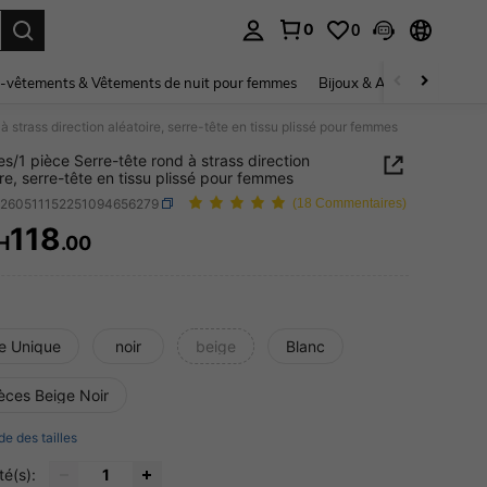
0
0
ouver. Press Enter to select.
-vêtements & Vêtements de nuit pour femmes
Bijoux & Accessoires pou
à strass direction aléatoire, serre-tête en tissu plissé pour femmes
es/1 pièce Serre-tête rond à strass direction
ire, serre-tête en tissu plissé pour femmes
c260511152251094656279
(18 Commentaires)
118
H
.00
ICE AND AVAILABILITY
le Unique
noir
beige
Blanc
èces Beige Noir
de des tailles
té(s):