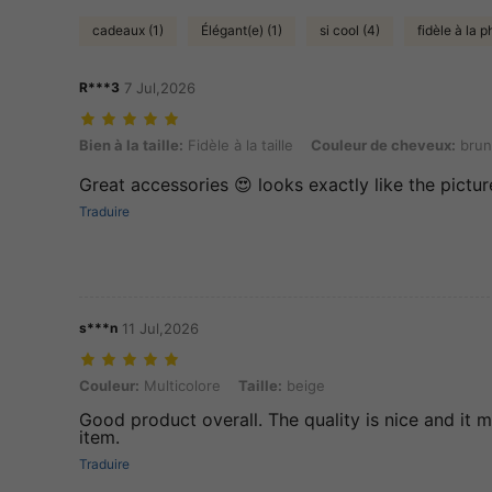
cadeaux (1)
Élégant(e) (1)
si cool (4)
fidèle à la p
R***3
7 Jul,2026
Bien à la taille: Fidèle à la taille, Couleur de cheveux: bruns, Couleur:
Bien à la taille:
Fidèle à la taille
Couleur de cheveux:
brun
Great accessories 😍 looks exactly like the pictur
Traduire
s***n
11 Jul,2026
Couleur: Multicolore, Taille: beige
Couleur:
Multicolore
Taille:
beige
Good product overall. The quality is nice and it ma
item.
Traduire