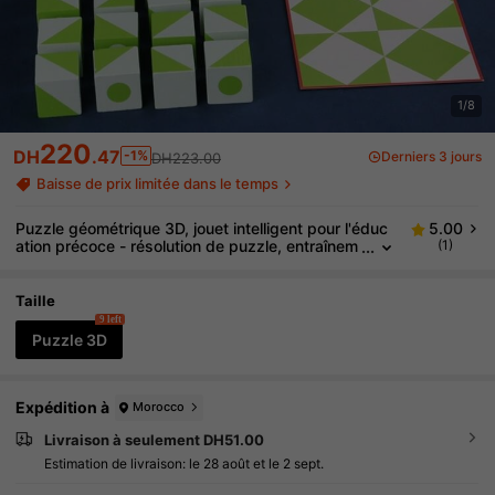
1/8
220
DH
.47
-1%
Derniers 3 jours
DH223.00
Baisse de prix limitée dans le temps
Puzzle géométrique 3D, jouet intelligent pour l'éduc
5.00
ation précoce - résolution de puzzle, entraînem
(1)
ent de la coordination main-œil, correspondanc
e de formes géométriques, jouet en bois, boîte de r
angement en fer portable, entraînement de la pensé
Taille
e logique, développement de l'imagination, puzzle c
9 left
ube, blocs de construction, entraînement de la pens
Puzzle 3D
ée spatiale 3D, matériel pédagogique, jouet créatif, j
eu cérébral
Expédition à
Morocco
Livraison à seulement DH51.00
Estimation de livraison:
le 28 août et le 2 sept.