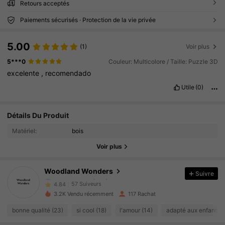
Retours acceptés
Paiements sécurisés · Protection de la vie privée
5.00
(1)
Voir plus
5***0
Couleur: Multicolore / Taille: Puzzle 3D
excelente
,
recomendado
Utile
(0)
57 Suiveurs
4.84
Détails Du Produit
57 Suiveurs
4.84
Matériel:
bois
57 Suiveurs
4.84
Voir plus
57 Suiveurs
4.84
57 Suiveurs
4.84
Woodland Wonders
Suivre
k***7
a suivi
Il y a 1 jour
57 Suiveurs
4.84
3.2K Vendu récemment
117 Rachat
57 Suiveurs
4.84
bonne qualité (23)
si cool (18)
l'amour (14)
adapté aux enfants (
57 Suiveurs
4.84