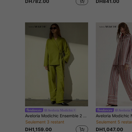
DH782.00
DH841.00
Aveloria Modichic
Aveloria 
Aveloria Modichic Ensemble 2 pièces style européen et américain, veste à col asymétrique à lacets et manches longues, pantalon taille haute à jambes larges
Seulement 3 restant
Seulement 5 resta
DH1,159.00
DH1,047.00