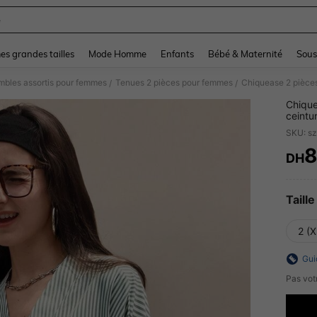
e
and down arrow keys to navigate search Dernière recherche and Rechercher et Tr
s grandes tailles
Mode Homme
Enfants
Bébé & Maternité
Sous
mbles assortis pour femmes
Tenues 2 pièces pour femmes
/
/
Chique
ceintu
élasti
SKU: s
DH
PR
Taille
2 (X
Gui
Pas votr