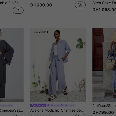
 à manches longues et pantalon large, pour le quotidien
DH630.00
DH1,058.0
Modichic
Aveloria Modichic
Aveloria Modichic 2 pièces/Set Top asymétrique à large ourlet et col en V en forme de chauve-souris et pantalon large à taille haute avec cordon de serrage
Aveloria Modichic Chemise décontractée à manches longues style rayé européen français, pantalon droit décontracté à jambe droite, ensemble à la mode 2 pièces pour femmes - chemise rayée bleue et blanche avec col long, deux poches, pantalon ample à jambe droite, ensemble assorti, tissu en coton léger, style minimaliste décontracté, convient pour le quotidien, la maison, le bureau, les vacances, les courses, les déplacements et les loisirs du week-end, élément rayé classique, recommandé pour les vacances et les sorties décontractées
DH799.00