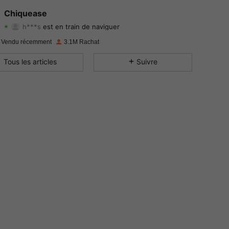
4.91
6.2K
287K
Chiquease
h***s
est en train de naviguer
4.91
6.2K
287K
Evaluation
Articles
Suiveurs
 Vendu récemment
3.1M Rachat
4.91
6.2K
287K
Tous les articles
Suivre
4.91
6.2K
287K
4.91
6.2K
287K
4.91
6.2K
287K
4.91
6.2K
287K
4.91
6.2K
287K