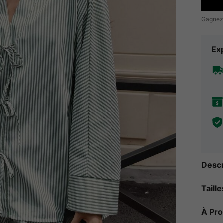
Gagnez
Exp
Descr
Taill
À Pr