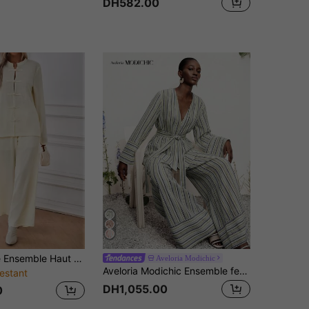
DH582.00
SHEIN Essnce Ensemble Haut Couleur Unie Et Pantalon À Jambes Larges Pour Femme Avec Boucle
Aveloria Modichic
Aveloria Modichic Ensemble femme cardigan super oversize en tissu faux lin à rayures blocs de couleurs asymétriques rouge bleu blanc, top à taille nouée et pantalon long évasé ample, style bohème nomade vintage décontracté, polyvalent pour trajet quotidien, vacances et voyage à la française
estant
DH1,055.00
0