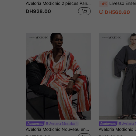
Aveloria Modichic 2 pièces Pantalon décontracté de navettage de couleur unie texturée pour femmes
Livesso Ensemble 2 pièces décontracté pour femme, top à col V rayé
-4%
DH928.00
DH560.60
Aveloria Modichic
Aveloria 
Aveloria Modichic Nouveau ensemble femme à rayures rouges avec imprimé tropical polyvalent, design taille cintrée, col à revers, Top à manches 3/4 et pantalon ample, style décontracté pour le travail