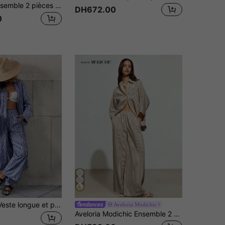
Siren Gaze Ensemble 2 pièces pour femmes, chemise décontractée en pur coton à rayures bleu & blanc, nouveau style automne
DH672.00
0
2 pièces/Set Veste longue et pantalon imprimé tout-sur-tout décontracté pour vacances
Aveloria Modichic
Aveloria Modichic Ensemble 2 pièces décontracté élégant avec chemise rayée ample & pantalon à jambes larges taille haute pour femmes