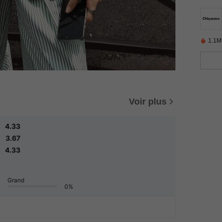
1.1M
Voir plus
4.33
3.67
4.33
Grand
0%