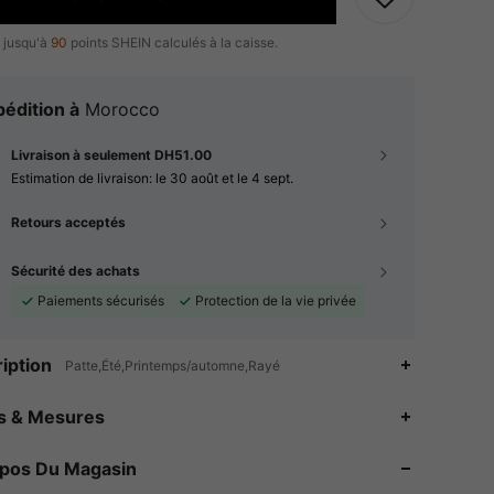
 jusqu'à
90
points SHEIN calculés à la caisse.
édition à
Morocco
Livraison à seulement DH51.00
Estimation de livraison:
le 30 août et le 4 sept.
Retours acceptés
Sécurité des achats
Paiements sécurisés
Protection de la vie privée
iption
Patte,Été,Printemps/automne,Rayé
4.91
6.2K
287K
es & Mesures
4.91
6.2K
287K
opos Du Magasin