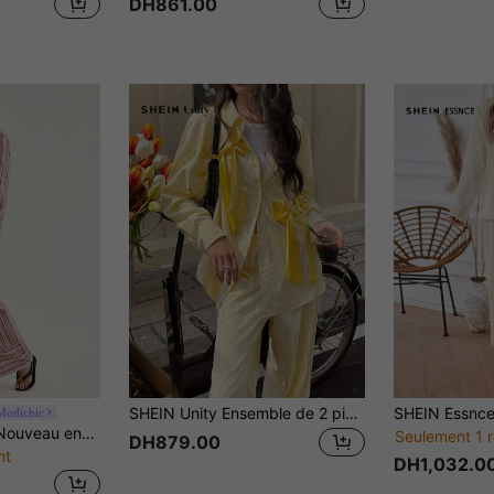
DH861.00
SHEIN Unity Ensemble de 2 pièces avec nœud décoratif à rayures jaunes, tenue de ville et décontractée
Modichic
Aveloria Modichic Nouveau ensemble décontracté, élégant et ample de 2 pièces à rayures pour femmes
Seulement 1 r
DH879.00
nt
DH1,032.0