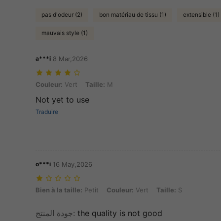
pas d'odeur (2)
bon matériau de tissu (1)
extensible (1)
mauvais style (1)
a***i
8 Mar,2026
Couleur: Vert, Taille: M
Couleur:
Vert
Taille:
M
Not yet to use
Traduire
o***i
16 May,2026
Bien à la taille: Petit, Couleur: Vert, Taille: S
Bien à la taille:
Petit
Couleur:
Vert
Taille:
S
جودة المنتج
:
the quality is not good