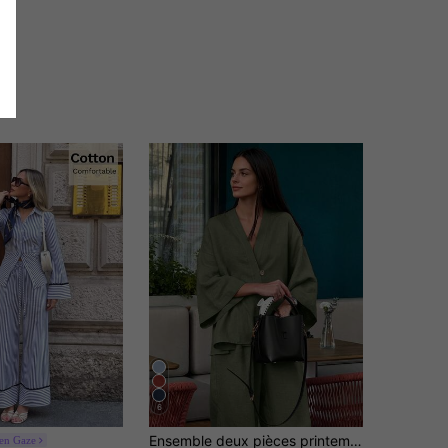
6
Ensemble deux pièces printemps/été gris-vert, pantalon à jambes larges avec taille cintrée, col en V, tenue décontractée minimaliste pour vacances et quotidien, élégante
ren Gaze