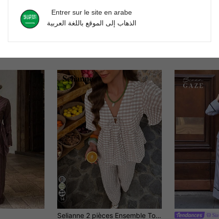
Entrer sur le site en arabe
الذهاب إلى الموقع باللغة العربية
14
Selianne 2 pièces Ensemble Top à col V décontracté avec ceinture et pantalon droit pour femme, convient pour le port quotidien et les vacances
Si