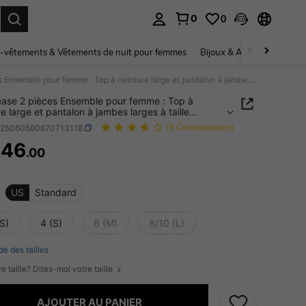
0
0
ouver. Press Enter to select.
-vêtements & Vêtements de nuit pour femmes
Bijoux & Accessoires pou
Chiquease 2 pièces Ensemble pour femme : Top à ceinture large et pantalon à jambes larges à taille élastique
ase 2 pièces Ensemble pour femme : Top à
re large et pantalon à jambes larges à taille
que
z25060580670713118
(9 Commentaires)
846
.00
ICE AND AVAILABILITY
US
Standard
S)
4 (S)
6 (M)
8/10 (L)
de des tailles
e taille? Dites-moi votre taille
AJOUTER AU PANIER