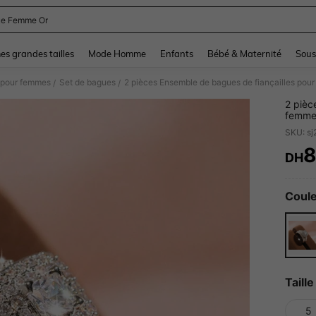
e Femme Or
and down arrow keys to navigate search Dernière recherche and Rechercher et Tr
s grandes tailles
Mode Homme
Enfants
Bébé & Maternité
Sous
 pour femmes
Set de bagues
/
/
2 pièc
femmes
en all
SKU: s
de bijo
DH
PR
Coule
Taille
5