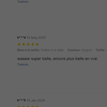
Traduire
k***d
10 May,2025
Bien à la taille: Fidèle à la taille, Couleur: Argent, Taille: 7
Bien à la taille:
Fidèle à la taille
Couleur:
Argent
Taille:
waaaw super belle, encore plus belle en vrai
Traduire
k***5
15 Jan,2026