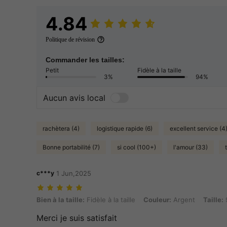
4.84
Politique de révision
Commander les tailles:
Petit
Fidèle à la taille
3%
94%
Aucun avis local
rachètera (4)
logistique rapide (6)
excellent service (4
Bonne portabilité (7)
si cool (100+)
l'amour (33)
c***y
1 Jun,2025
Bien à la taille: Fidèle à la taille, Couleur: Argent, Taille: 9
Bien à la taille:
Fidèle à la taille
Couleur:
Argent
Taille:
Merci je suis satisfait