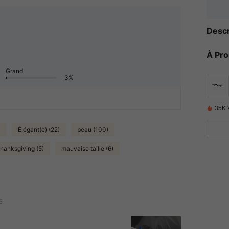
Descr
À Pr
Grand
3%
35K 
)
Élégant(e) (22)
beau (100)
thanksgiving (5)
mauvaise taille (6)
9