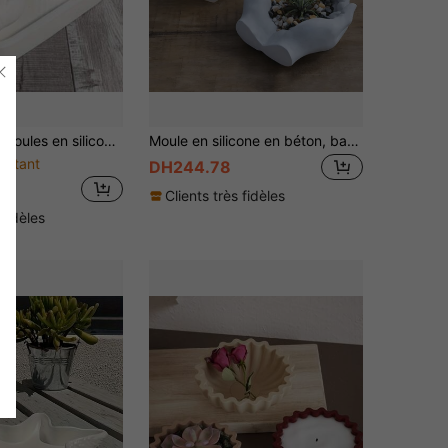
 DIY et les plateaux ovales - Facile à démouler pour la résine époxy, le plâtre, les créations en béton - Matériaux de décoration pour la maison
Moule en silicone en béton, bac à empreinte de main en forme de pot de fleurs en ciment, plateau pour bijoux, cendrier en plâtre, moule en silicone
estant
DH244.78
Clients très fidèles
 fidèles