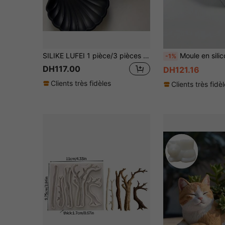
SILIKE LUFEI 1 pièce/3 pièces Moule en silicone et plâtre pour plateau de rangement en forme de coquillage
Moule en silicone de pot de plante succulente mini géométrique hexagonale DIY, moule en bé
-1%
DH117.00
DH121.16
Clients très fidèles
Clients très fidè