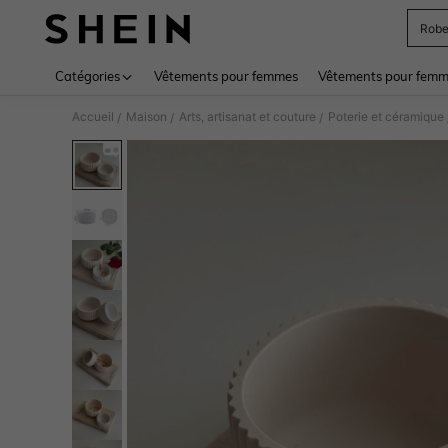
Rob
Use up 
Catégories
Vêtements pour femmes
Vêtements pour femme
Accueil
Maison
Arts, artisanat et couture
Poterie et céramique
/
/
/