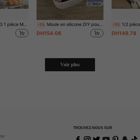
oration de vase de plante chat mignon, moule en plâtre, moule en ciment
Moule en silicone DIY pour bateau de bougie en béton, moule elliptique en ciment, argile, plâtre pour pot de fleurs, plateau de rangement, moule en silicone pour tasse de bougie, moule pour gouttes de résine époxy
1/2 pièces Moule en silicone - Moule de vase pour petite fil
-1%
-1%
DH154.06
DH149.78
Voir plus
TROUVEZ-NOUS SUR
ter