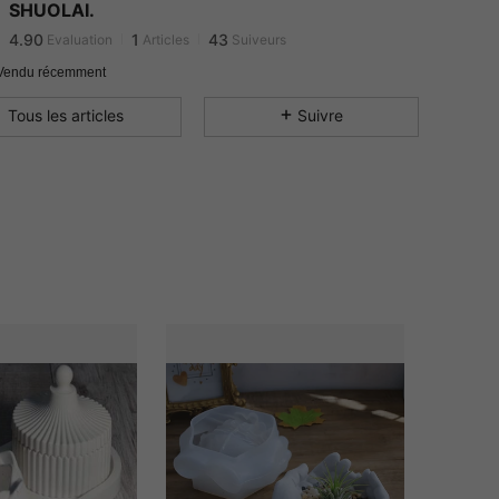
4.90
1
43
SHUOLAI.
4.90
1
43
Evaluation
Articles
Suiveurs
4.90
1
43
Vendu récemment
4.90
1
43
Tous les articles
Suivre
4.90
1
43
4.90
1
43
4.90
1
43