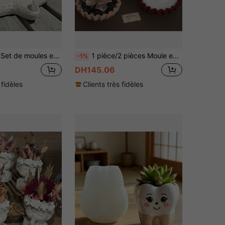
coquillages et d'étoiles de mer, convient pour l'artisanat DIY, les présentoirs de bijoux, les porte-bougies en ciment, les moules de coulée de résine époxy
1 pièce/2 pièces Moule en silicone - Bol de rangement en forme de fleur, pot de fleur à rayures ondulées, tasse à bougie ronde, moule de conteneur en résine, moule en béton
-1%
DH145.06
 fidèles
Clients très fidèles