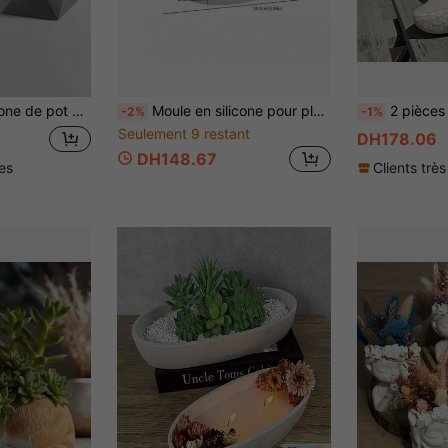
ton, ciment, plâtre fait main pour bougie, résine, décoration d'intérieur
Moule en silicone pour plateau à motif de henné en argile DIY, résine époxy, décoration de la maison, artisanat, moule en plâtre et ciment, réutilisable, facile à démouler, cadeau de fête et d'anniversaire. Moule de coulée en silicone.
2 pièces Set de moules en silicone pour le moulage de résine et de béton - Formes de 
-2%
-1%
Seulement 9 restant
DH178.06
DH148.67
les
Clients très