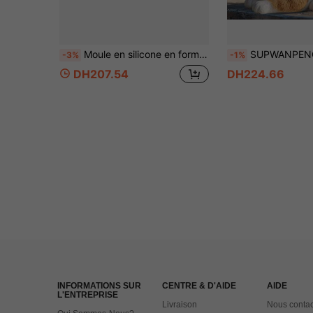
Moule en silicone en forme de branche d'arbre, convient pour la fabrication de résine époxy, de gypse, d'argile et d'autres artisanats DIY, convient pour la Saint-Valentin, le printemps, Pâques et la Fête des Mères
SUPWANPENG 1 pièce Moule en silicone et résine pour pot de fleurs chat, moule de déc
-3%
-1%
DH207.54
DH224.66
INFORMATIONS SUR
CENTRE & D'AIDE
AIDE
L'ENTREPRISE
Livraison
Nous contac