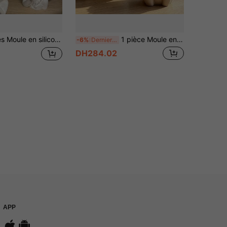
le, Pot de plante succulente DIY, Pot de fleurs en béton, Moule de résine, Moule de bougeoir, Décoration de meuble
1 pièce Moule en résine et silicone en forme de dent de dessin animé mignon avec visage souriant, moule de moulage fait main DIY pour pot de fleurs, porte-stylo, bougeoir, boîte de rangement pour clés, compatible avec la résine, le plâtre, l'argile, le ciment, le béton, moule de décoration d'ornement de plante verte de bureau, parfait pour la décoration de la maison, la Saint-Valentin, la Fête des Mères, la Fête des Pères, cadeau de Noël, moule fait main
-6%
Derniers 3 jours
DH284.02
APP