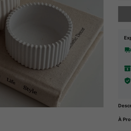
Désolés,
Exp
Descr
À Pr