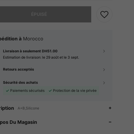
 ce produit est épuisé.
ÉPUISÉ
édition à
Morocco
Livraison à seulement DH51.00
Estimation de livraison:
le 29 août et le 3 sept.
Retours acceptés
Sécurité des achats
Paiements sécurisés
Protection de la vie privée
iption
A+B,Silicone
4.90
1
43
4.90
1
43
opos Du Magasin
4.90
1
43