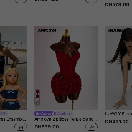
DH578.00
5
CON
Amplova
SHEIN ICON 2 pièces Ensemble Top bandeau court froncé avec nœud décoratif et mini-jupe taille basse bleu marine pour sortie femme
Amplova 2 pièces Tenue de soirée sexy et avant-gardiste pour femmes, body transparent avec nœud torsadé et décoration papillon, ensemble avec jupe à imprimé floral
DH431.00
DH539.00