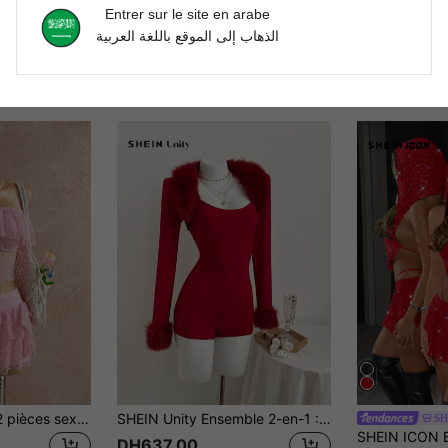
Entrer sur le site en arabe
الذهاب إلى الموقع باللغة العربية
Roelina Ensemble 2 pièces sexy pour soirée, Top bandeau à volants en dentelle et jupe évasée pour femme
SHEIN Unity Ensemble 2-en-1 : Combinaison sexy et débardeur réversible en patchwork de fourrure bordeaux, pour l'automne/hiver et Noël
SH
DH637.00