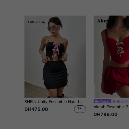
SHEIN Unity Ensemble Haut Licou Et Jupe Décorés De Nœuds Papillons
Aloruh
DH475.00
DH789.00