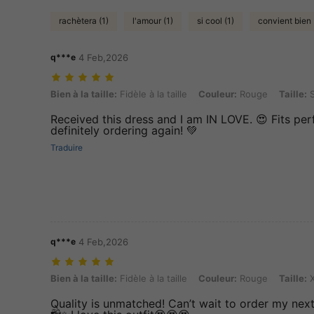
rachètera (1)
l'amour (1)
si cool (1)
convient bien 
q***e
4 Feb,2026
Bien à la taille: Fidèle à la taille, Couleur: Rouge, Taille: S
Bien à la taille:
Fidèle à la taille
Couleur:
Rouge
Taille:
Received this dress and I am IN LOVE. 😍 Fits perf
definitely ordering again! 💚
Traduire
q***e
4 Feb,2026
Bien à la taille: Fidèle à la taille, Couleur: Rouge, Taille: XS
Bien à la taille:
Fidèle à la taille
Couleur:
Rouge
Taille:
X
Quality is unmatched! Can’t wait to order my next