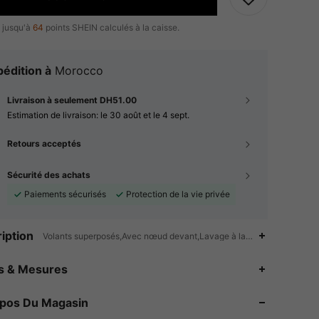
 jusqu'à
64
points SHEIN calculés à la caisse.
édition à
Morocco
Livraison à seulement DH51.00
Estimation de livraison:
le 30 août et le 4 sept.
Retours acceptés
Sécurité des achats
Paiements sécurisés
Protection de la vie privée
iption
Volants superposés,Avec nœud devant,Lavage à la main ou nettoyage 
4.89
33K
544K
es & Mesures
4.89
33K
544K
opos Du Magasin