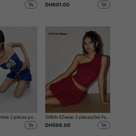
DH601.00
INAWLY Ensemble 2 pièces pour femme style vintage américain, top bandeau bleu marine blocs de couleurs + mini-jupe à volants, style décontracté sportif doux et cool
SHEIN EZwear 2 pièces/Set Femmes Top Court sans manches moulant en tricot rouge foncé et Mini-Jupe
DH566.00