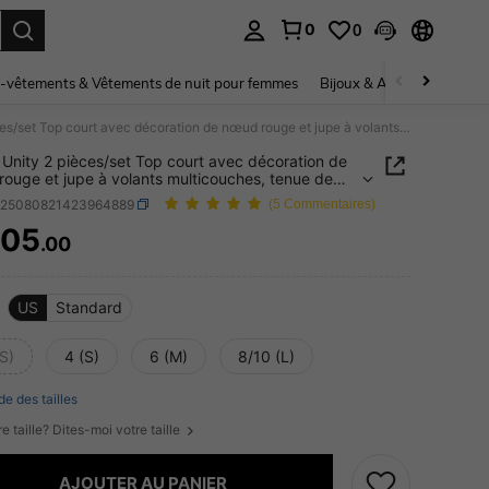
0
0
ouver. Press Enter to select.
-vêtements & Vêtements de nuit pour femmes
Bijoux & Accessoires pou
SHEIN Unity 2 pièces/set Top court avec décoration de nœud rouge et jupe à volants multicouches, tenue de fête décontractée pour femmes, convient pour Noël, Nouvel An, Saint-Valentin
Unity 2 pièces/set Top court avec décoration de
ouge et jupe à volants multicouches, tenue de
écontractée pour femmes, convient pour Noël,
z25080821423964889
(5 Commentaires)
 An, Saint-Valentin
605
.00
ICE AND AVAILABILITY
US
Standard
S)
4 (S)
6 (M)
8/10 (L)
de des tailles
e taille? Dites-moi votre taille
AJOUTER AU PANIER