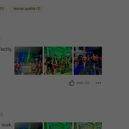
(1)
bonne qualité (1)
S
ectly,
Utile (0)
S
 look.