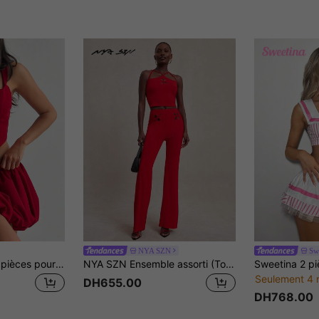
NYA SZN
Sw
Aloruh Ensemble 2 pièces pour femmes pour la Saint-Valentin - Top de brassière rouge à nœud sexy et jupe à bulles à taille basse
NYA SZN Ensemble assorti (Top/pantalon) Débardeur moulant Top à encolure ras-du-cou avec découpes Pantalon taille haute avec découpes Pantalon mini évasé moulant Tenue de plage, vacances, décontractée, concert, festival Ensembles printemps été pour femmes
Seulement 4 
DH655.00
DH768.00