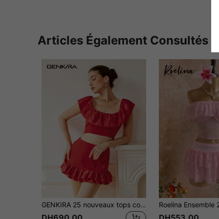
Articles Également Consultés
GENKIRA 25 nouveaux tops courts mode rétro printemps-été pour filles avec col V, patchwork satin et volants, assortis avec une mini-jupe à taille basse, bande de satin avec volants, 2 pièces
DH690.00
DH553.00