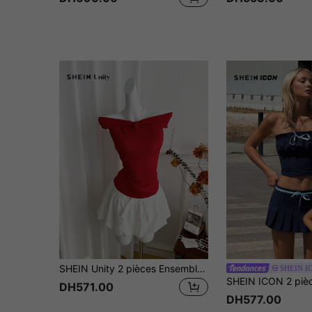
SHEIN Unity 2 pièces Ensemble de 2 pièces top rouge à une épaule et jupe à ourlet bouffant blanc
SHEIN I
DH571.00
DH577.00