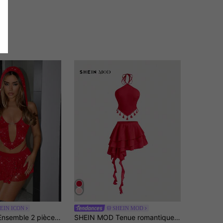
EIN ICON
SHEIN MOD
SHEIN ICON Ensemble 2 pièces pour femmes : Débardeur à capuche et jupe à ourlet superposé en maille scintillante ajusté
SHEIN MOD Tenue romantique rouge : top à bretelles fluide à franges et jupe à volants superposés, tenue de fête, tenue bohème, tenue de vacances, tenue de plage