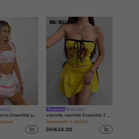
eetina
valorelle
Sweetina 2 pièces Ensemble jupe tutu mini sexy de costume de marin pour femmes
valorelle valorelle Ensemble 2 pièces Y2K Top tube à imprimé graphique jaune avec nœud devant & Mini-jupe superposée,Tenue coordonnée
restant
Seulement 3 restant
DH434.00