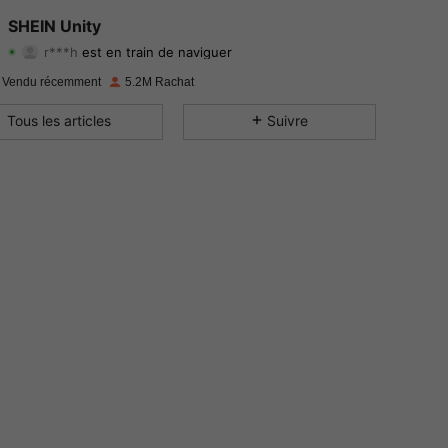
4.89
33K
544K
SHEIN Unity
r***h
est en train de naviguer
4.89
33K
544K
Evaluation
Articles
Suiveurs
 Vendu récemment
5.2M Rachat
4.89
33K
544K
Tous les articles
Suivre
4.89
33K
544K
4.89
33K
544K
4.89
33K
544K
4.89
33K
544K
4.89
33K
544K