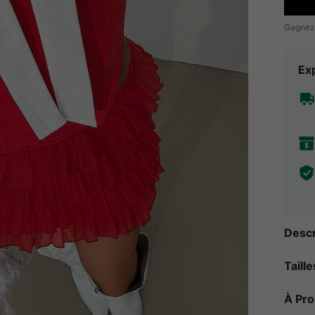
Gagnez
Exp
Descr
Taill
À Pr