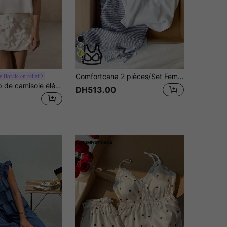
12
Comfortcana 2 pièces/Set Femme Débardeur Casual à Bordure en Dentelle et Pantalon Rayé Bleu et Blanc, Ensemble 2 Pièces pour la Rentrée Scolaire
 florale en relief
BELROSIE Top de camisole élégant minimaliste avec décoration de fleurs 3D faites à la main et jupe mini assortie avec décoration de fleurs 3D, ensemble 2 pièces polyvalent, sophistiqué et romantique pour femmes
DH513.00