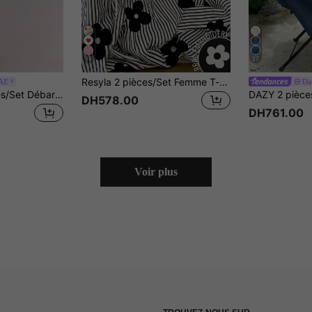
18
27
Resyla 2 pièces/Set Femme T-shirt à imprimé floral et pantalon rayé
AE
Da
SHEIN BAE 2 pièces/Set Débardeur tricoté rayé décontracté et mini-jupe taille basse, convient pour le brunch, les sorties, les rendez-vous, les trajets, les vacances en croisière, idéal pour l'escapade à l'île d'Ibiza des femmes. Ensemble jaune
DH578.00
DH761.00
Voir plus