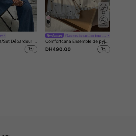
19
zy
#Les nœuds papillon font leur grand retour.
DAZY 2 pièces/Set Débardeur court à volants mode femme et pantalon large à taille haute avec lien à la taille. Ensemble de détente d'été pour femme, tenues de vacances pour femme
Comfortcana Ensemble de pyjama élégant en satin à pois noir et blanc pour femmes avec soutien-gorge rembourré, débardeur à bordure en dentelle & short pour le sommeil d'été, les vacances & les tenues de plage
DH490.00