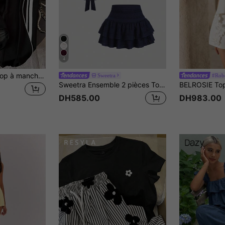
4
Resyla Ensemble Top à manches courtes avec col montant + pantalon décontracté
Sweetra
#Robe
Sweetra Ensemble 2 pièces Top sans manches plissé et mini-jupe de couleur unie pour femmes
DH585.00
DH983.00