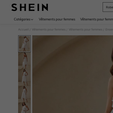
Rob
Use up 
Catégories
Vêtements pour femmes
Vêtements pour femme
Accueil
Vêtements pour femmes
Vêtements pour femmes
Ense
/
/
/