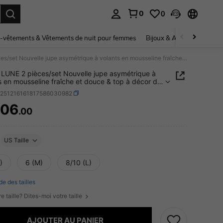
0
0
ouver. Press Enter to select.
-vêtements & Vêtements de nuit pour femmes
Bijoux & Accessoires pou
SHEIN LUNE 2 pièces/set Nouvelle jupe asymétrique à volants en mousseline fraîche et douce & top à décor de papillon ras-du-cou pour femmes
LUNE 2 pièces/set Nouvelle jupe asymétrique à
s en mousseline fraîche et douce & top à décor de
on ras-du-cou pour femmes
z251216161817586030982
906
.00
ICE AND AVAILABILITY
US Taille
)
6 (M)
8/10 (L)
de des tailles
e taille? Dites-moi votre taille
AJOUTER AU PANIER