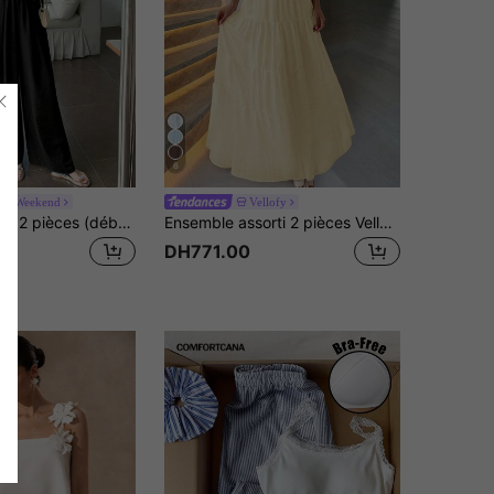
6
zy Weekend
Vellofy
DAZY Ensemble 2 pièces (débardeur et pantalon) femme, couleur unie, décontracté, pour l'été. Ensemble de détente pour femmes, short sets pour femmes
Ensemble assorti 2 pièces Vellofy pour femmes, couleur crème jaune d'automne, top camisole à volants et jupe longue à volants avec taille élastique, pour les vacances, les rendez-vous et les fêtes
DH771.00