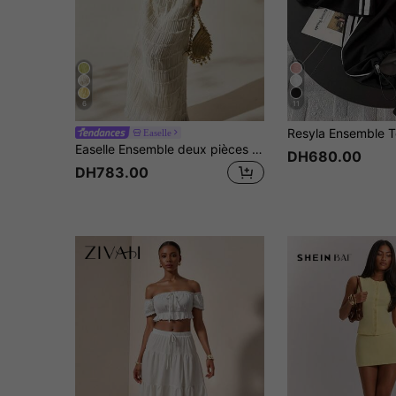
6
11
Easelle
Easelle Ensemble deux pièces pour femme pour le port quotidien
DH680.00
DH783.00