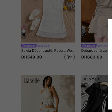
4
4
Soleia
XDZ
Soleia Décontracté, Resort, Western, Plage, Invité de mariage, Remise des diplômes, Brunch, Saint-Patrick, Vacances de printemps, Pâques, Festival de musique, Boho tropical élégant, Resort élégant, Texture de tricot en dentelle élégante, Ensemble 2 pièces, Pour le printemps et l'été
DH549.00
DH683.00