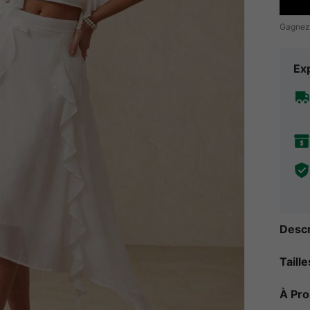
Gagnez
Exp
Descr
Taill
À Pr