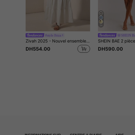
34
#style Ibiza
SHEIN B
Zivah 2025 - Nouvel ensemble estival et printanier décontracté pour festival de musique de rue et Pâques. Top à épaules dénudées froissé et volants, jupe longue à volants à attacher à la taille. Tenue de vacances chic et mignonne pour la plage ou un rendez-vous. Ensemble femme deux pièces
DH554.00
DH590.00