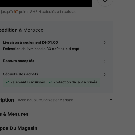
 jusqu'à
97
points SHEIN calculés à la caisse.
édition à
Morocco
Livraison à seulement DH51.00
Estimation de livraison:
le 30 août et le 4 sept.
Retours acceptés
Sécurité des achats
Paiements sécurisés
Protection de la vie privée
iption
Avec doublure,Polyester,Mariage
es & Mesures
4.91
27K
1M
opos Du Magasin
4.91
27K
1M