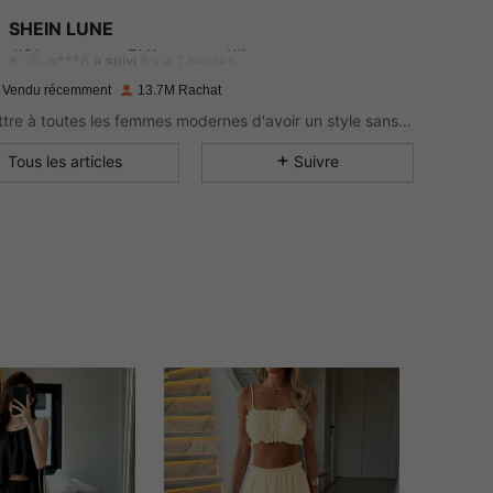
SHEIN LUNE
4.91
27K
1M
Evaluation
Articles
Suiveurs
g***8
a suivi
Il y a 1 heures
4.91
27K
1M
 Vendu récemment
13.7M Rachat
Permettre à toutes les femmes modernes d'avoir un style sans limite.
4.91
27K
1M
Tous les articles
Suivre
4.91
27K
1M
4.91
27K
1M
4.91
27K
1M
4.91
27K
1M
4.91
27K
1M