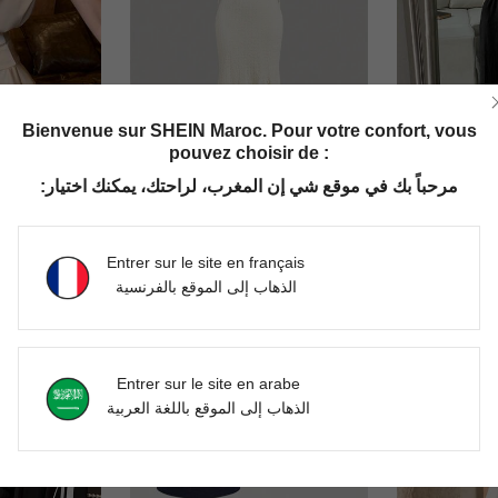
Bienvenue sur SHEIN Maroc. Pour votre confort, vous
pouvez choisir de :
7
مرحباً بك في موقع شي إن المغرب، لراحتك، يمكنك اختيار:
#robe de vacances française
Da
Débardeur à col ras-du-cou sans manches et jupe à volants 2 pièces pour femmes, élégant pour l'été
SHEIN MOD Ensemble plage d'été à ourlet asymétrique, texture jacquard et décoration nœud coulissant sur le côté, ensemble à queue de poisson volantée à ourlet irrégulier avec ceinture élastique, hauts bustier mignons en style milkmaid, ensemble style "old money" Bridgerton
DH782.00
DH605.00
Entrer sur le site en français
الذهاب إلى الموقع بالفرنسية
Entrer sur le site en arabe
الذهاب إلى الموقع باللغة العربية