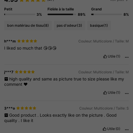
Petit
Fidèle à la taille
Grand
3%
89%
8%
bon matériau de tissu
(8)
pas d'odeur
(3)
basique
(1)
h***m
Couleur: Multicolore / Taille: M
I
liked
so
much
that
😘😘😘
Utile
(1)
j***7
Couleur: Multicolore / Taille: M
high
quality
and
same
as
picture
true
to
size
please
like
my
comment
❤️
Utile
(1)
3***o
Couleur: Multicolore / Taille: S
Good
product
.
Looks
exactly
like
on
the
picture
.
Good
quality
.
I
like
it
Utile
(0)