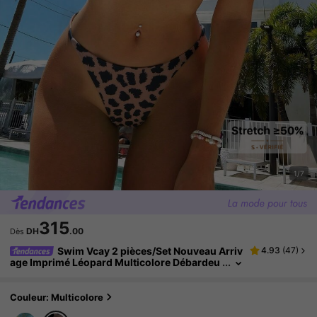
1/7
315
DH
.00
Dès
Swim Vcay 2 pièces/Set Nouveau Arriv
4.93
(
47
)
age Imprimé Léopard Multicolore Débardeu
r Dos Nu Et String Bikini, Maillot De Bain De
Plage Pour Femmes
Couleur: Multicolore