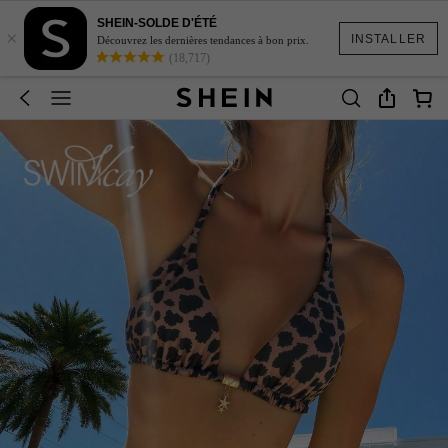
SHEIN-SOLDE D'ÉTÉ
×
INSTALLER
Découvrez les dernières tendances à bon prix.
(18,717)