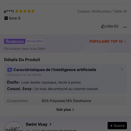
p***i
Couleur: Multicolore / Taille: M
love
it
Utile
(0)
POPULAIRE
TOP 10
#Vcay Bikini
Été éclatant dans Vcay Bikini!
Détails Du Produit
Caractéristiques de l'intelligence artificielle
Créé basé sur les détails
Étoffe:
Look textile classique, facile à porter.
Casual, Sexy:
Un look décontracté au charme naturel.
600K Suiveurs
4.90
Composition:
82% Polyester,18% Élasthanne
600K Suiveurs
4.90
Voir plus
600K Suiveurs
4.90
Swim Vcay
Suivre
600K Suiveurs
4.90