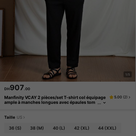
1/5
907
DH
.00
Manfinity VCAY 2 pièces/set T-shirt col équipage
5.00
(
2
)
ample à manches longues avec épaules tom
bantes, jacquard tricoté, pour homme, été
Taille
US
36
(S)
38
(M)
40
(L)
42
(XL)
44
(XXL)