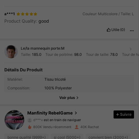
a***1
Couleur: Multicolore / Taille: L
Product Quality:
good
Utile
(0)
Le/la mannequin porte:
M
Taille:
185.0
Tour de poitrine:
98.0
Tour de taille:
78.0
Tour de h
Détails Du Produit
49K Suiveurs
4.82
Matériel:
Tissu tricoté
Composition:
100% Polyester
49K Suiveurs
4.82
Voir plus
49K Suiveurs
4.82
Manfinity RebelGame
Suivre
d***v
est en train de naviguer
49K Suiveurs
4.82
800K Vendu récemment
40K Rachat
49K Suiveurs
4.82
bonne qualité (9999+)
si cool (5000+)
convient bien (3000+)
b