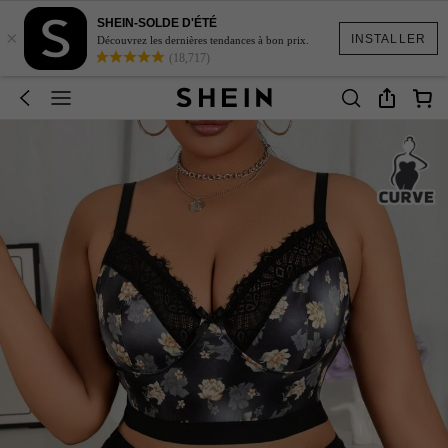
SHEIN-SOLDE D'ÉTÉ
×
INSTALLER
Découvrez les dernières tendances à bon prix.
(18,717)