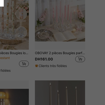
OBOVAY 2/4 pièces Bougies longues effilées à imprimé floral français, bougies à tige longue de 0,86*9,84 pouces, créent une atmosphère chaleureuse, convient pour la décoration de la maison, la décoration d'hôtel, la mise en place de table, cadeau pour femmes, cadeau d'anniversaire
OBOVAY 2 pièces Bougies parfumées à long manche rose (porte-bougie non inclus), diamètre 0,78 pouce, design rayé torsadé en spirale, forme effilée, cire de soja sans fumée, convient pour la décoration de la maison, la chambre, les fêtes et les décorations de fête
restant
DH161.00
Clients très fidèles
 fidèles