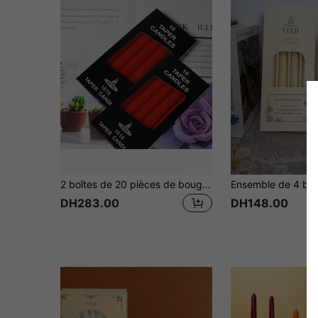
2 boîtes de 20 pièces de bougies à tige droite de 16 cm de hauteur, d'une durée de 2 heures chacune, sans parfum. Bougies fines de Noël pour la décoration de la maison, cadeaux pour les amis et les femmes, cadeau d'hiver. Bougies mignonnes convenant à un usage intérieur/extérieur, éclairage d'urgence en cas de panne de courant, et pour la décoration des mariages, églises, fêtes, anniversaires et rassemblements. Bougies décoratives à tige conique sans goutte.
DH283.00
DH148.00