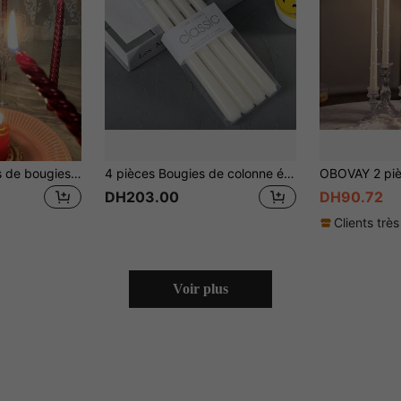
1 boîte de 6 pièces de bougies de table à manger rétro en spirale, créant une atmosphère romantique lors des repas, élément essentiel de décoration de la maison
4 pièces Bougies de colonne épaisses, dîner romantique, sans fumée et sans odeur, bougies à longue tige de couleur blanc ivoire, convient pour les rendez-vous, les fêtes, les vacances, la décoration d'ambiance de la Saint-Valentin
DH203.00
DH90.72
Clients très
Voir plus