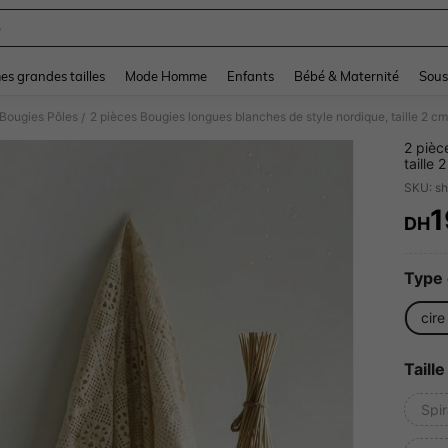
e
and down arrow keys to navigate search Dernière recherche and Rechercher et Tr
s grandes tailles
Mode Homme
Enfants
Bébé & Maternité
Sous
Bougies Pôles
/
2 pièc
taille
ambian
SKU: s
la tabl
cadeau
1
DH
PR
annive
cadea
Type 
cire
Taille
Spir