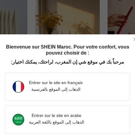
Bienvenue sur SHEIN Maroc. Pour votre confort, vous
pouvez choisir de :
مرحباً بك في موقع شي إن المغرب، لراحتك، يمكنك اختيار:
Ensemble de 4 bougies longues parfumées, bougies sans fumée noire, faites d'un mélange de cire de soja, temps de combustion de 4 heures, tige longue effilée de 25 cm, bougies de décoration pour dîner romantique à la maison, dîner à la lumière des bougies de style occidental, banquet, fête, décoration de mariage romantique
1 pièce Bougie parfumée pilier noire/bourgogne, texture ondulée, forme cylindrique/hémisphérique/torsadée, cire de soja sans fumée, convient pour la création d'ambiance, la décoration de la maison, les fêtes, la décoration de table
-1%
Entrer sur le site en français
DH99.00
DH119.35
الذهاب إلى الموقع بالفرنسية
Clients très
Clients très fidèles
Entrer sur le site en arabe
الذهاب إلى الموقع باللغة العربية