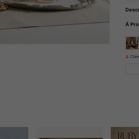
Descr
À Pr
Clien