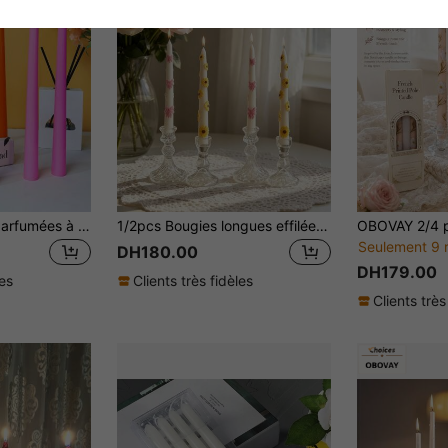
2 pièces Bougies parfumées à la cire de soja, bougies décoratives de maison de 10 pouces, bougies parfumées en bâton, bougies longues multicolores, bougies fines de Noël parfumées, set de bougies de décoration d'Halloween, décoration de mariage, cadeaux d'aromathérapie
1/2pcs Bougies longues effilées de style nordique en forme de marguerite et de nœud, taille 0,78*7,87 pouces, bougie longue effilée marguerite, bougie longue effilée nœud, méditation et éclairage, créer une ambiance, convient pour la décoration de la maison, la décoration de restaurant, la décoration d'hôtel, dîner aux chandelles romantique
Seulement 9 
DH180.00
DH179.00
les
Clients très fidèles
Clients très