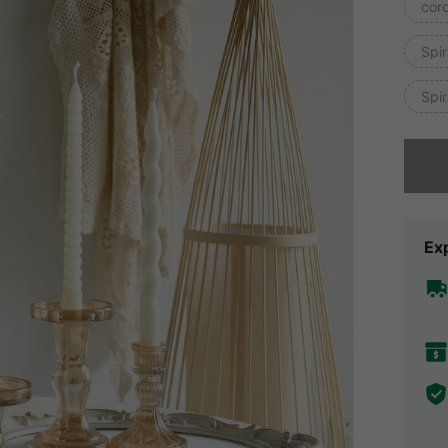
cor
Spi
Spi
Désolés,
Exp