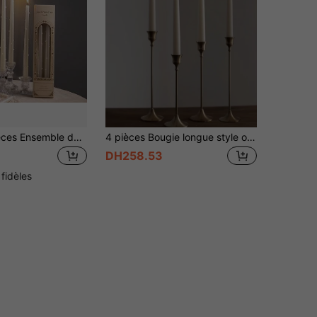
OBOVAY 2 pièces Ensemble de bougies de style européen avec perles - Bougies blanches nacrées (Taille: 0,9" X 9,84" / 0,9" X 11,81"). Convient pour la méditation, l'éclairage, la création d'une atmosphère haut de gamme, également comme accessoires de photographie. Choix idéal pour la décoration de la maison, le dîner aux chandelles
4 pièces Bougie longue style occidental Dîner à la bougie Banquet fête Décoration de mariage romantique
DH258.53
 fidèles