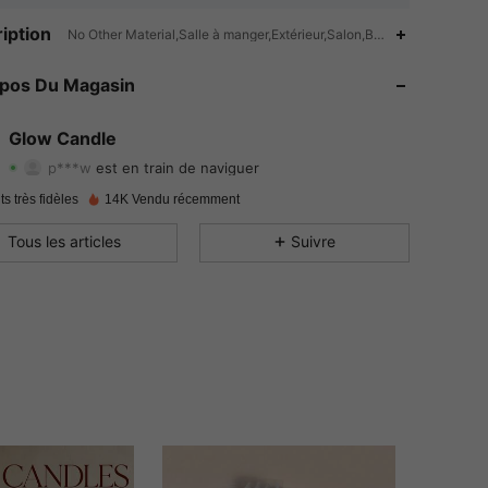
iption
4.83
48
338
No Other Material,Salle à manger,Extérieur,Salon,Bureau à domicile,C
4.83
48
338
opos Du Magasin
4.83
48
338
Glow Candle
p***w
est en train de naviguer
4.83
48
338
Evaluation
Articles
Suiveurs
ts très fidèles
14K Vendu récemment
4.83
48
338
Tous les articles
Suivre
4.83
48
338
4.83
48
338
4.83
48
338
4.83
48
338
4.83
48
338