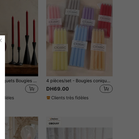
2 Paquets/4 Paquets Bougies à tige longue avec engrenage pointu rouge de 0,78*9,87 pouces, convient pour la décoration de la maison, la décoration du salon, la décoration de la chambre, les fournitures de fête, la décoration des fêtes, la décoration de la Saint-Valentin, la création d'une atmosphère romantique, les souvenirs de mariage
4 pièces/set - Bougies coniques de 25 cm à motif macaron vertical, bougies de mariage colorées, convenant pour restaurant, hôtel, salon, chambre à coucher. Set de dîner romantique avec décorations de mariage, bougies pour fête et décoration de la maison, bougeoirs pour dîner aux chandelles sans fumée et sans odeur, décoration de restaurant, cadeaux, décoration de la maison, convenant pour Pâques, saison des mariages, Saint-Valentin
DH69.00
 fidèles
Clients très fidèles