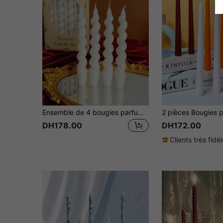
Ensemble de 4 bougies parfumées longues et effilées, en cire de soja, fragrance élégante, bougies décoratives rayées au style moderne, bougies aromatiques en cire de soja mignonnes pour la décoration de la maison
DH178.00
DH172.00
Clients très fidè