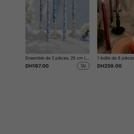
Ensemble de 2 pièces, 25 cm (9,84 pouces), bougies imprimées à la française, bougies bleues et blanches, bougies de soja sans fumée, pour la décoration de restaurant, pour créer une atmosphère, la méditation et l'éclairage, article digne d'être offert, pour offrir en cadeau, remise des diplômes, anniversaire
DH167.00
DH259.00