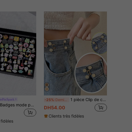
1 pièce Clip de ceinture de taille ajustable invisible (sans carton)
tePinSpark
-25%
Derniers 2 jours
10-50 pièces Badges mode personnalisés, style dessin animé doux et mignon, accessoires pour vêtements et sacs à dos, cadeaux de bijoux pour femmes, style broche décontracté, sans boîte, styles aléatoires, pas nécessairement ceux montrés sur l'image
DH54.00
Clients très fidèles
 fidèles