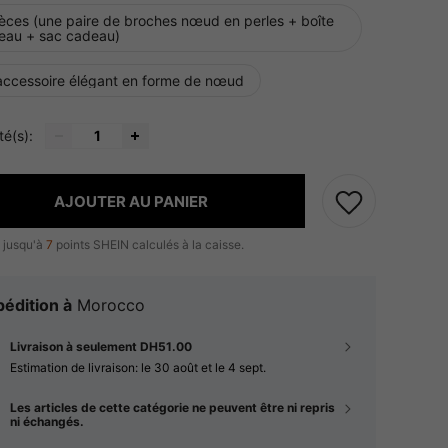
ièces (une paire de broches nœud en perles + boîte
eau + sac cadeau)
accessoire élégant en forme de nœud
té(s):
AJOUTER AU PANIER
 jusqu'à
7
points SHEIN calculés à la caisse.
édition à
Morocco
Livraison à seulement DH51.00
Estimation de livraison:
le 30 août et le 4 sept.
Les articles de cette catégorie ne peuvent être ni repris
ni échangés.