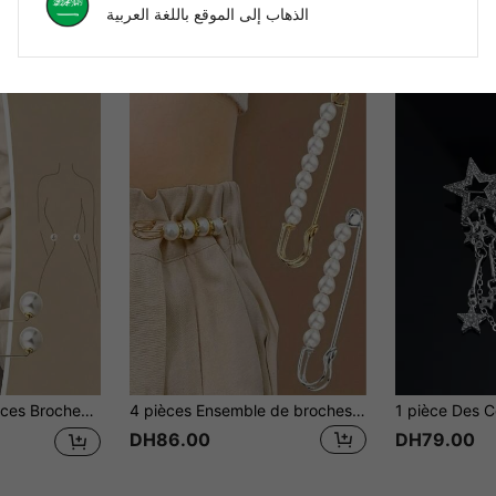
الذهاب إلى الموقع باللغة العربية
lle, l'ajustement de l'encolure, la fixation des écharpes, accessoires de mode, avec des boutons de faux perles champagne, gris et blanc - Parfait pour décorer les robes, les chemises et les vêtements, élégants clips de support de faux perles
4 pièces Ensemble de broches à perles artificielles - Pince à châle, Pince à écharpe, Épingle à pull, Accessoires de bijoux pour femmes, Charm de sac, Décoration de bureau, Cadeau de Noël
DH86.00
DH79.00