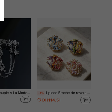
1 pièce Des Couple À La Mode En Forme D'étoile À Strass À Franges Ajouré Luxueux Chaîne Broches Pour Costume , Chemise
1 pièce Broche de revers vintage à trois têtes de dragon, broche de dragon fantastique colorée en émail et strass pour femmes, esthétique gothique orientale, fête de vacances
-1%
DH114.51