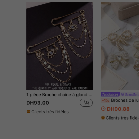
1 pièce Broche chaîne à gland en métal avec étoile, faux perle, œil de diable gothique. Épingle décorative pour sacs, foulards, costumes. Arrangement aléatoire de faux perles et étoiles. Accessoire de mode pour vêtements, sacs, école, bureau, chemises, vestes, bijoux, Noël, Halloween. Cadeau amusant et mignon pour enseignants, mère, père, remise de diplôme
Broches de luxe avec nœud en perles - Épingles à cravate pour femmes unisexe accessoi
-1%
DH93.00
DH90.88
Clients très fidèles
Clients très fidè