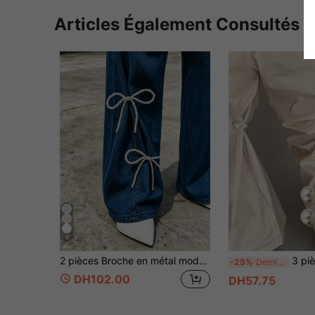
Articles Également Consultés
8
2 pièces Broche en métal mode avec décoration de chaîne et nœud en fausses perles, accessoire multifonction polyvalent pour raccourcir les pantalons, épingle broche pour femmes
3 pièces Broches de faux perles - Réglables, antidérapantes, peuvent être utilisées pour le cintrage de la tai
-25%
Derniers 2 jours
DH102.00
DH57.75