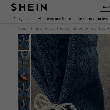
Rob
Use up 
Catégories
Vêtements pour femmes
Vêtements pour femme
Accueil
Bijoux & montres
Bijoux de mode pour femmes
Broche,
/
/
/