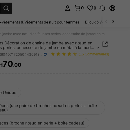
0
0
ouver. Press Enter to select.
-vêtements & Vêtements de nuit pour femmes
Bijoux & Accessoires pou
2 pièces Décoration de chaîne de jambe avec nœud en fausses perles, accessoire de jambe en métal à la mode, broche multifonctionnelle pour femmes
es Décoration de chaîne de jambe avec nœud en
s perles, accessoire de jambe en métal à la mode,
 multifonctionnelle pour femmes
SKU: sj260407172050443091846
(15 Commentaires)
70
H
.00
ICE AND AVAILABILITY
le Unique
ièces (une paire de broches nœud en perles + boîte
eau)
ièces (broche nœud en perle + boîte cadeau)