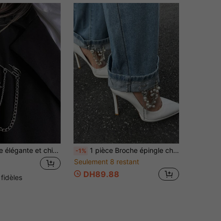
1 pièce Broche élégante et chic en forme de croix et d'étoile, accessoire de mode pour femme, broche unique avec chaîne
1 pièce Broche épingle chaîne de perles fausses rétro douce et cool, chaîne décorative pour ourlet de short
-1%
Seulement 8 restant
DH89.88
 fidèles