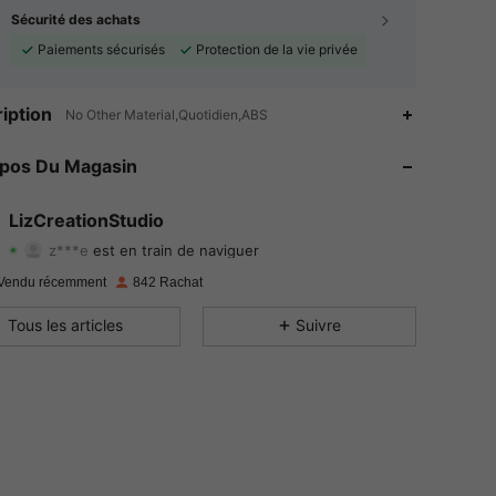
Sécurité des achats
Paiements sécurisés
Protection de la vie privée
4.76
137
573
iption
No Other Material,Quotidien,ABS
4.76
137
573
opos Du Magasin
4.76
137
573
LizCreationStudio
z***e
est en train de naviguer
4.76
137
573
Evaluation
Articles
Suiveurs
Vendu récemment
842 Rachat
4.76
137
573
Tous les articles
Suivre
4.76
137
573
4.76
137
573
4.76
137
573