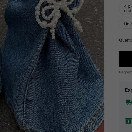
4 p
cad
Un 
Quanti
Gagnez
Exp