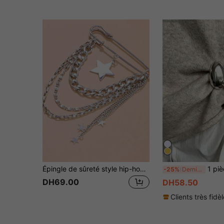
Épingle de sûreté style hip-hop avec décoration de chaîne et pompon en forme d'étoile, broche de revers style punk gothique, convient pour la décoration de pull, robe, cravate
1 pièce de broche minimaliste à éclat métallique pou
-25%
Derniers 2 jours
DH69.00
DH58.50
Clients très fidè