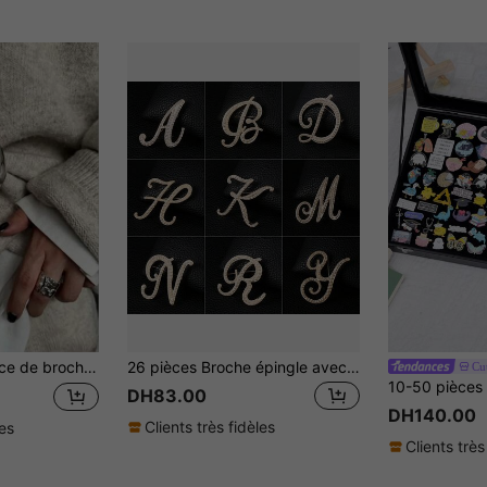
r femmes : broche ornementale de taille à la mode et haut de gamme, convient pour les robes et les vêtements d'extérieur
26 pièces Broche épingle avec lettres en perle, accessoires décoratifs vintage pour vêtements, accessoire de fermeture antidérapante
Cu
DH83.00
DH140.00
Clients très fidèles
les
Clients très