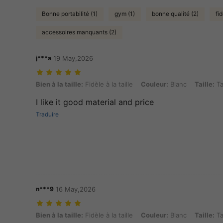
Bonne portabilité (1)
gym (1)
bonne qualité (2)
fi
accessoires manquants (2)
j***a
19 May,2026
Bien à la taille: Fidèle à la taille, Couleur: Blanc, Taille: Taille Unique
Bien à la taille:
Fidèle à la taille
Couleur:
Blanc
Taille:
Ta
I like it good material and price
Traduire
n***9
16 May,2026
Bien à la taille: Fidèle à la taille, Couleur: Blanc, Taille: Taille Unique
Bien à la taille:
Fidèle à la taille
Couleur:
Blanc
Taille:
Ta