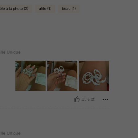
dèle à la photo (2)
utile (1)
beau (1)
ille Unique
Utile (0)
ille Unique