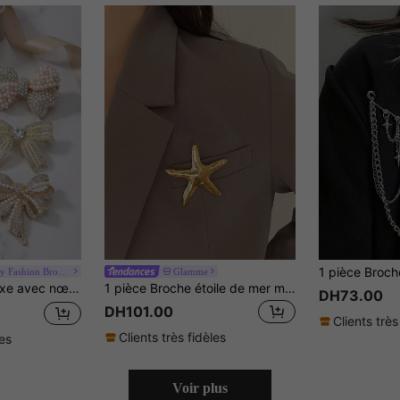
BeautBerry Fashion Brooch
Glamme
res de bijoux décontractés pour fête / Cadeaux pour amis Badges Décoration
1 pièce Broche étoile de mer métallique, accessoire de mode simple et personnalisé pour femmes, convient pour le décontracté et les vacances
DH73.00
DH101.00
Clients très
Clients très fidèles
les
Voir plus