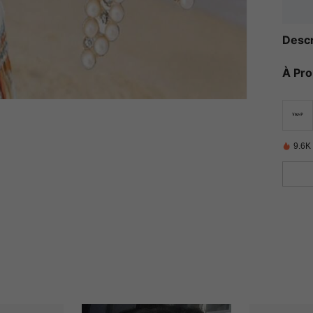
Descr
À Pr
9.6K