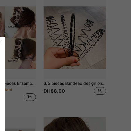
pièces Ensemble de pinces à cheveux élégantes roses, grandes pinces à cheveux requin pour femmes pour queue de cheval & coiffure relevée, accessoires de cheveux pour usage quotidien, fête, mariage, cadeau
3/5 pièces Bandeau design ondulé pour hommes, convient pour la salle de sport, Bandeau pour hommes, Accessoires pour hommes, Bandeau ondulé, Accessoires pour hommes, Accessoires de tête pour hommes, Accessoires de baseball
restant
DH88.00
3