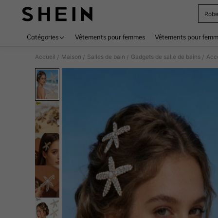
Rob
Use up 
Catégories
Vêtements pour femmes
Vêtements pour femme
Accueil
Maison
Salles de bain
Gadgets de salle de bains
Acce
/
/
/
/