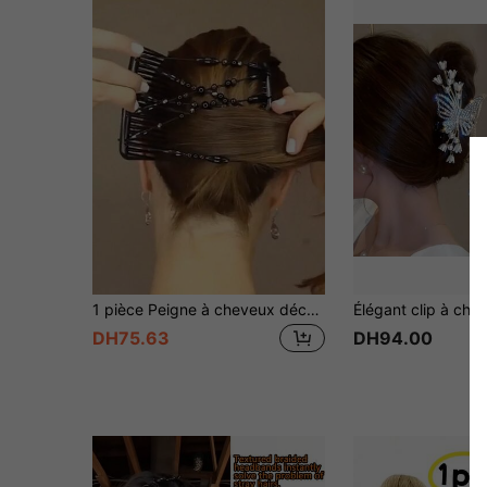
1 pièce Peigne à cheveux décoré de perles noires de haute qualité, élégant, polyvalent, convient pour les trajets quotidiens, les mariages, la rentrée scolaire, les cadeaux de maquillage de Noël et plus encore
DH75.63
DH94.00