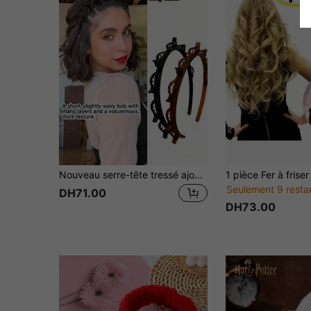
Nouveau serre-tête tressé ajouré de style coréen, élastique à cheveux, pince à frange, accessoires pour cheveux, accessoires pour cheveux de femme, outil de coiffure, produit de beauté, accessoires pour cheveux bouclés de femme, boucles sans chaleur, accessoires pour cheveux, pince à cheveux, esthétique
Seulement 9 resta
DH71.00
DH73.00