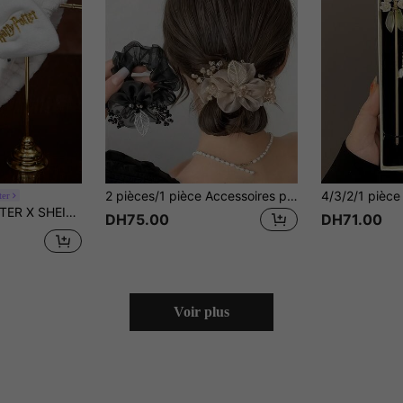
2 pièces/1 pièce Accessoires pour cheveux doux pour femmes : Bandeau ciel étoilé, grand chouchou en organza, pince à cheveux à la mode, accessoire pour cheveux en forme de fleur, cadeau, voyage, cadeau pour femmes, accessoire pour cheveux, remplissage de bas de Noël, chouchou pour queue de cheval
ter
u, pour la maison, la décoration de salle de bain, l'été, la rentrée scolaire
DH75.00
DH71.00
Voir plus