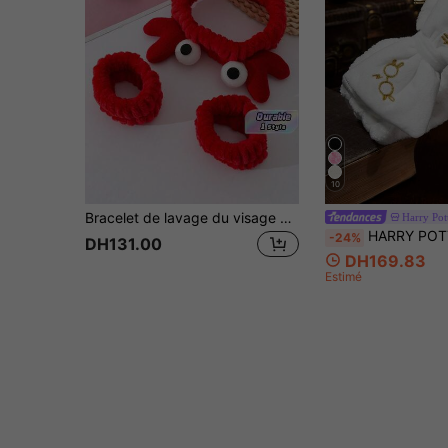
10
Bracelet de lavage du visage + Petit bandeau crabe Accessoires pour cheveux Décoration de maison et de salle de bain Décoration d'automne Rentrée scolaire
Harry Pot
HARRY POTTER X SHEIN 1 pièce Bandeau rétractable décoré d'un nœud en peluche, cadea
-24%
DH131.00
DH169.83
Estimé