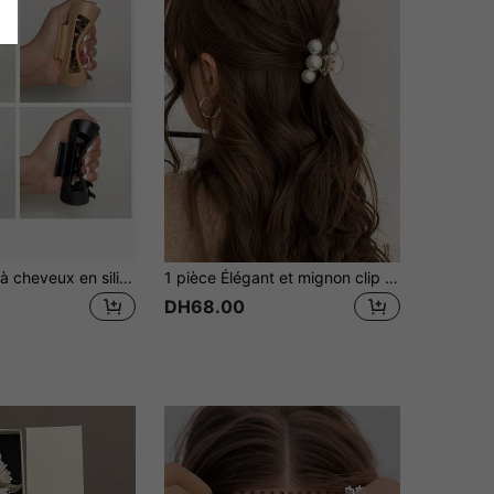
1 pièce Pince à cheveux en silicone souple, prise antidérapante forte avec surface lisse, disponible en marron/rouge/noir/blanc, port quotidien, retrait doux sans dommage, accessoire pour cheveux, choix de cadeau parfait pour la Saint-Valentin et Noël, salle de bain, voyage
1 pièce Élégant et mignon clip pour frange latérale et cheveux de derrière en faux perle, convient aux étudiantes et aux femmes, adapté pour l'été et l'hiver
DH68.00