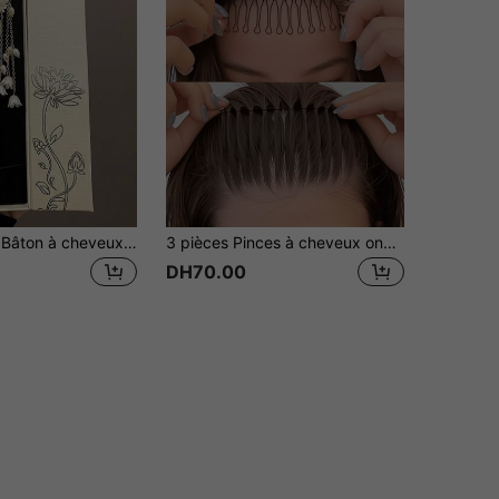
4/3/2/1 pièce Bâton à cheveux à pompon et cloche Orchidée/Magnolia + Coffret cadeau vintage, Cadeau idéal pour la Fête des Mères, Accessoire Hanfu élégant, Ornement capillaire pour femmes
3 pièces Pinces à cheveux ondulées, pinces à frange, outils de coiffure en alliage creux ovale simple et élégant, convient pour dompter les coiffures lisses, couleur unie, convient aux personnes de 14 ans et plus, comprend peigne, brosse à cheveux, brosse à bordure, peigne, peigne, peigne, brosse à cheveux, brosse à boule, mini brosse à cheveux, ensemble de brosses à cheveux
DH70.00