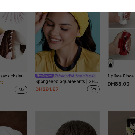
1 pièce Fer à friser sans chaleur à 8 dents, bandeau ondulé doux, produit et accessoire de coiffure essentiel pour les salons, les spas et les voyages ; indispensable pour la rentrée, les voyages et les vacances ; accessoire capillaire pour femmes, fer à friser, boucleur, fournitures de coiffeur, cadeau de Noël/Nouvel An/Saint-Valentin
SpongeBob SquarePants
SpongeBob SquarePants | SHEIN 1 pièce Bande élastique en peluche, décoration pour la maison et la salle de bain
nt
DH83.00
DH291.97