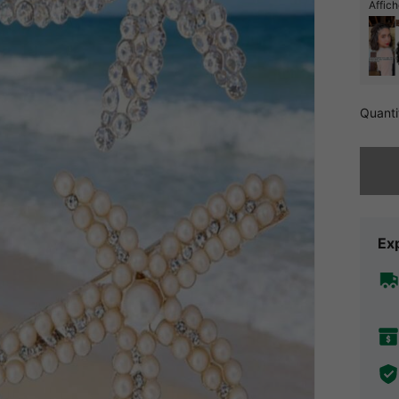
Affich
Quanti
Désolés,
Exp